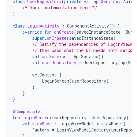
class
UserRepository
(
private
val
apiService
:
ApiSe
/* Your implementation here */
}
class
LoginActivity
:
ComponentActivity
()
{
override
fun
onCreate
(
savedInstanceState
:
Bund
super
.
onCreate
(
savedInstanceState
)
// Satisfy the dependencies of LoginViewMo
// then pass what the UI needs into setCon
val
apiService
=
ApiService
()
val
userRepository
=
UserRepository
(
apiSer
setContent
{
LoginScreen
(
userRepository
)
}
}
}
@Composable
fun
LoginScreen
(
userRepository
:
UserRepository
)
{
val
viewModel
:
LoginViewModel
=
viewModel
(
factory
=
LoginViewModelFactory
(
userReposi
)