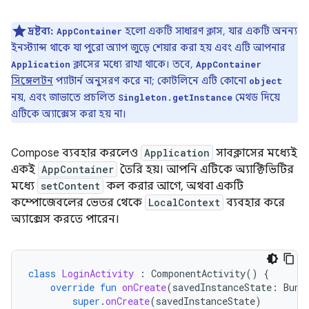
দ্রষ্টব্য:
হলো একটি সাধারণ ক্লাস, যার একটি অনন্য
AppContainer
ইনস্ট্যান্স থাকে যা পুরো অ্যাপ জুড়ে শেয়ার করা হয় এবং এটি আপনার
ক্লাসের মধ্যে রাখা থাকে। তবে,
Application
AppContainer
সিঙ্গেলটন
প্যাটার্ন অনুসরণ করে না; কোটলিনে এটি কোনো
object
নয়, এবং জাভাতে প্রচলিত
মেথড দিয়ে
Singleton.getInstance
এটিকে অ্যাক্সেস করা হয় না।
Compose ব্যবহার করলেও
Application
সাবক্লাসের মধ্যেই
একই
AppContainer
তৈরি হয়। আপনি এটিকে অ্যাক্টিভিটির
মধ্যে
setContent
কল করার আগে, অথবা একটি
কম্পোজেবলের ভেতর থেকে
LocalContext
ব্যবহার করে
অ্যাক্সেস করতে পারেন।
class
LoginActivity
:
ComponentActivity
()
{
override
fun
onCreate
(
savedInstanceState
:
Bund
super
.
onCreate
(
savedInstanceState
)