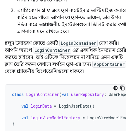
আপনি এটি করতে পারেন।
অ্যাপ্লিকেশন গ্রাফ এবং ফ্লো কন্টেইনার অপ্টিমাইজ করাও
কঠিন হতে পারে। আপনি যে ফ্লো-তে আছেন, তার উপর
নির্ভর করে অপ্রয়োজনীয় ইনস্ট্যান্সগুলো ডিলিট করার কথা
আপনাকে মনে রাখতে হবে।
চলুন উদাহরণ কোডে একটি
LoginContainer
যোগ করি।
আপনি অ্যাপে
LoginContainer
এর একাধিক ইনস্ট্যান্স তৈরি
করতে চাইবেন, তাই এটিকে সিঙ্গেলটন না বানিয়ে এমন একটি
ক্লাস তৈরি করুন যেখানে লগইন ফ্লো-এর জন্য
AppContainer
থেকে প্রয়োজনীয় ডিপেন্ডেন্সিগুলো থাকবে।
class
LoginContainer
(
val
userRepository
:
UserRepos
val
loginData
=
LoginUserData
()
val
loginViewModelFactory
=
LoginViewModelFact
}