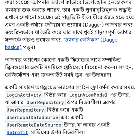
করা হয়েছে। আপনার অ্যাপে কীভাবে ডিপেন্ডেন্সি ইনজেকশন
ব্যবহার শুরু করতে পারেন, তার একটি পুনরাবৃত্তিমূলক পদ্ধতি
এখানে দেখানো হয়েছে। এই পদ্ধতিটি ধীরে ধীরে উন্নত হতে হতে
এমন একটি পর্যায়ে পৌঁছায় যা ড্যাগার (Dagger) আপনার জন্য
স্বয়ংক্রিয়ভাবে যা তৈরি করে তার সাথে খুবই সাদৃশ্যপূর্ণ। ড্যাগার
সম্পর্কে আরও তথ্যের জন্য,
'ড্যাগার বেসিকস' (Dagger
basics)
পড়ুন।
আপনার অ্যাপের কোনো একটি ফিচারের সাথে সম্পর্কিত
স্ক্রিনগুলোর একটি সমষ্টিকে
ফ্লো
হিসেবে বিবেচনা করুন। লগইন,
রেজিস্ট্রেশন এবং চেকআউট সবই ফ্লো-এর উদাহরণ।
একটি সাধারণ অ্যান্ড্রয়েড অ্যাপের লগইন ফ্লো বর্ণনা করার সময়,
LoginActivity
নির্ভর করে
LoginViewModel
এর উপর,
যা আবার
UserRepository
উপর নির্ভরশীল। এরপর
UserRepository
নির্ভর করে একটি
UserLocalDataSource
এবং একটি
UserRemoteDataSource
উপর, যা আবার একটি
Retrofit
সার্ভিসের উপর নির্ভরশীল।