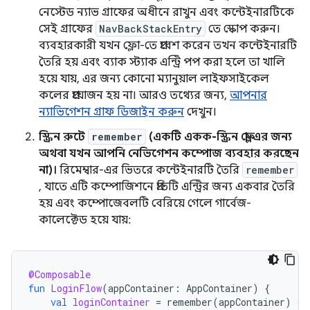
নেস্টেড ন্যাভ গ্রাফের অধীনে রাখুন এবং কন্টেইনারটিকে
সেই গ্রাফের
NavBackStackEntry
তে স্কোপ করুন।
ব্যবহারকারী যখন ফ্লো-তে প্রবেশ করেন তখন কন্টেইনারটি
তৈরি হয় এবং ব্যাক স্ট্যাক এন্ট্রি পপ করা হলে তা খালি
হয়ে যায়, এর জন্য কোনো ম্যানুয়াল লাইফসাইকেল
কলের প্রয়োজন হয় না। আরও তথ্যের জন্য,
আপনার
ন্যাভিগেশন গ্রাফ ডিজাইন করুন
দেখুন।
স্ক্রিন রুটে
remember
(একটি একক-স্ক্রিন ফ্লো-এর জন্য
অথবা যখন আপনি নেভিগেশন কম্পোজ ব্যবহার করছেন
না)।
রিমেম্বার-এর ভিতরে কন্টেইনারটি তৈরি
remember
, যাতে এটি কম্পোজিশনে প্রতিটি এন্ট্রির জন্য একবার তৈরি
হয় এবং কম্পোজেবলটি বেরিয়ে গেলে গার্বেজ-
কালেক্টেড হয়ে যায়:
@Composable
fun
LoginFlow
(
appContainer
:
AppContainer
)
{
val
loginContainer
=
remember
(
appContainer
)
{