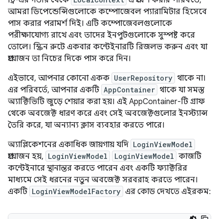
ট্রি-এর গভীর থেকে
এ প্রবেশ করার পরিবর্তে,
আমরা ডিপেন্ডেন্সিগুলোকে কম্পোজেবল প্যারামিটার হিসেবে
পাস করার পরামর্শ দিই। এটি কম্পোজেবলগুলোকে
পরীক্ষাযোগ্য রাখে এবং তাদের ইনপুটগুলোকে সুস্পষ্ট করে
তোলে। স্ক্রিন রুটে একবার কন্টেইনারটি রিজলভ করুন এবং যা
প্রয়োজন তা নিচের দিকে পাস করে দিন।
এইভাবে, আপনার কোনো একক
UserRepository
থাকে না।
এর পরিবর্তে, আপনার একটি
AppContainer
থাকে যা সমস্ত
অ্যাক্টিভিটি জুড়ে শেয়ার করা হয়। এই AppContainer-টি গ্রাফ
থেকে অবজেক্ট ধারণ করে এবং সেই অবজেক্টগুলোর ইনস্ট্যান্স
তৈরি করে, যা অন্যান্য ক্লাস ব্যবহার করতে পারে।
অ্যাপ্লিকেশনের একাধিক জায়গায় যদি
LoginViewModel
প্রয়োজন হয়,
LoginViewModel
LoginViewModel
কাজটি
কন্টেইনারে স্থানান্তর করতে পারেন এবং একটি ফ্যাক্টরির
মাধ্যমে সেই ধরনের নতুন অবজেক্ট সরবরাহ করতে পারেন।
একটি
LoginViewModelFactory
এর কোড দেখতে এইরকম: