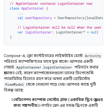
// AppContainer contains LoginContainer now
class
AppContainer
{
...
val
userRepository
=
UserRepository
(
localDataS
// LoginContainer will be null when the user i
var
loginContainer
:
LoginContainer? 
=
null
}
Compose-এ, ফ্লো কন্টেইনারের লাইফটাইম হোস্ট
Activity
পরিবর্তে কম্পোজিশনের সাথে যুক্ত থাকে। আপনার একটি
শেয়ার্ড
AppContainer.loginContainer
পরিবর্তন করার
প্রয়োজন নেই, কারণ কম্পোজেবলগুলো তাদের ডিপেন্ডেন্সি
প্যারামিটার হিসেবে গ্রহণ করে অথবা একটি হোয়িস্টেড
ViewModel
থেকে সেগুলো পড়ে নেয়। আপনার কাছে দুটি
বিকল্প আছে:
নেভিগেশন কম্পোজ নেস্টেড গ্রাফ (একাধিক স্ক্রিন ফ্লো-এর
জন্য পছন্দনীয়)।
লগইন ফ্লো-এর সমস্ত স্ক্রিনকে একটি