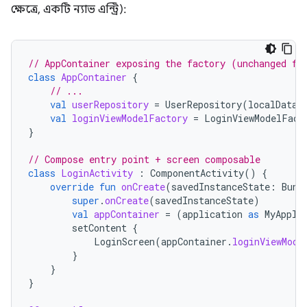
ক্ষেত্রে, একটি ন্যাভ এন্ট্রি):
// AppContainer exposing the factory (unchanged fr
class
AppContainer
{
// ...
val
userRepository
=
UserRepository
(
localDataS
val
loginViewModelFactory
=
LoginViewModelFact
}
// Compose entry point + screen composable
class
LoginActivity
:
ComponentActivity
()
{
override
fun
onCreate
(
savedInstanceState
:
Bund
super
.
onCreate
(
savedInstanceState
)
val
appContainer
=
(
application
as
MyAppli
setContent
{
LoginScreen
(
appContainer
.
loginViewMode
}
}
}