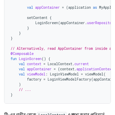
val
appContainer
=
(
application
as
MyAppli
setContent
{
LoginScreen
(
appContainer
.
userRepositor
}
}
}
// Alternatively, read AppContainer from inside a 
@Composable
fun
LoginScreen
()
{
val
context
=
LocalContext
.
current
val
appContainer
=
(
context
.
applicationContext
val
viewModel
:
LoginViewModel
=
viewModel
(
factory
=
LoginViewModelFactory
(
appContain
)
// ...
}
LocalContext