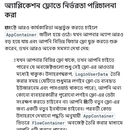
অ্যাপ্লিকেশন ফ্লোতে নির্ভরতা পরিচালনা
করা
প্রজেক্টে আরও কার্যকারিতা অন্তর্ভুক্ত করতে চাইলে
AppContainer
জটিল হয়ে ওঠে। যখন আপনার অ্যাপ আরও
বড় হয়ে যায় এবং আপনি বিভিন্ন ফিচার ফ্লো যুক্ত করতে শুরু
করেন, তখন আরও অনেক সমস্যা দেখা দেয়:
যখন আপনার বিভিন্ন ফ্লো থাকে, তখন আপনি চাইতে
পারেন যে অবজেক্টগুলো শুধু সেই ফ্লো-এর আওতার
মধ্যেই থাকুক। উদাহরণস্বরূপ,
LoginUserData
তৈরি
করার সময় (যেটিতে শুধুমাত্র লগইন ফ্লো-তে ব্যবহৃত
ইউজারনেম এবং পাসওয়ার্ড থাকতে পারে), আপনি অন্য
কোনো ব্যবহারকারীর পুরোনো লগইন ফ্লো-এর ডেটা
সংরক্ষণ করতে চাইবেন না। আপনি প্রতিটি নতুন ফ্লো-এর
জন্য একটি নতুন ইনস্ট্যান্স চাইবেন। পরবর্তী কোড
উদাহরণে দেখানো পদ্ধতি অনুযায়ী
AppContainer
ভিতরে
FlowContainer
অবজেক্ট তৈরি করার মাধ্যমে