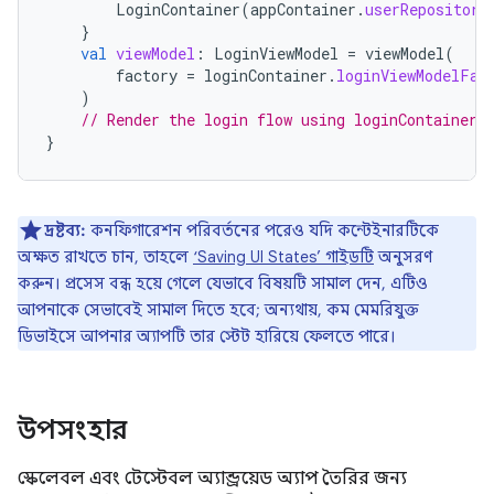
LoginContainer
(
appContainer
.
userRepository
}
val
viewModel
:
LoginViewModel
=
viewModel
(
factory
=
loginContainer
.
loginViewModelFac
)
// Render the login flow using loginContainer.
}
দ্রষ্টব্য:
কনফিগারেশন পরিবর্তনের পরেও যদি কন্টেইনারটিকে
অক্ষত রাখতে চান, তাহলে
‘Saving UI States’ গাইডটি
অনুসরণ
করুন। প্রসেস বন্ধ হয়ে গেলে যেভাবে বিষয়টি সামাল দেন, এটিও
আপনাকে সেভাবেই সামাল দিতে হবে; অন্যথায়, কম মেমরিযুক্ত
ডিভাইসে আপনার অ্যাপটি তার স্টেট হারিয়ে ফেলতে পারে।
উপসংহার
স্কেলেবল এবং টেস্টেবল অ্যান্ড্রয়েড অ্যাপ তৈরির জন্য