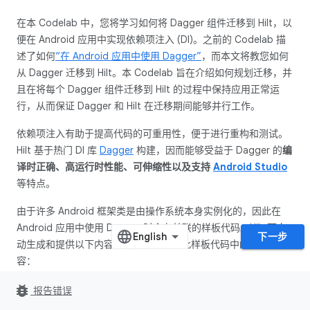
在本 Codelab 中，您将学习如何将 Dagger 组件迁移到 Hilt，以
便在 Android 应用中实现依赖项注入 (DI)。之前的 Codelab 描
述了如何
“在 Android 应用中使用 Dagger”
，而本文将教您如何
从 Dagger 迁移到 Hilt。本 Codelab 旨在介绍如何规划迁移，并
且在将每个 Dagger 组件迁移到 Hilt 的过程中保持应用正常运
行，从而保证 Dagger 和 Hilt 在迁移期间能够并行工作。
依赖项注入有助于提高代码的可重用性，便于进行重构和测试。
Hilt 基于热门 DI 库
Dagger
构建，因而能够受益于 Dagger 的
编
译时正确、高运行时性能、可伸缩性以及支持
Android Studio
等特点。
由于许多 Android 框架类是由操作系统本身实例化的，因此在
Android 应用中使用 Dagger 时会有关联的样板代码。Hilt 可自
下一步
动生成和提供以下内容，从而可以省去此样板代码中的大部分内
容：
bug_report
用于将 Android 框架类与 Dagger 集成的组件
- 您不必
报告错误
手动创建。