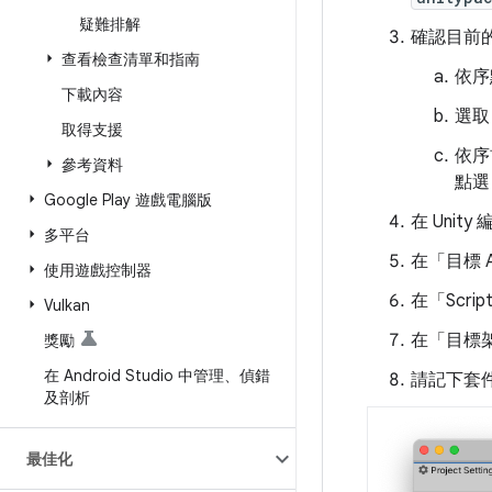
疑難排解
確認目前的
查看檢查清單和指南
依序點
下載內容
選取「
取得支援
依序前
參考資料
點選「
Google Play 遊戲電腦版
在 Unity 
多平台
在「目標 A
使用遊戲控制器
在「Scrip
Vulkan
在「目標
獎勵
在 Android Studio 中管理、偵錯
請記下套
及剖析
最佳化