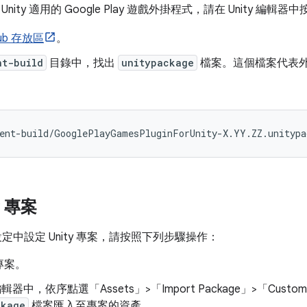
nity 適用的 Google Play 遊戲外掛程式，請在 Unity 編
Hub 存放區
。
nt-build
目錄中，找出
unitypackage
檔案。這個檔案代表
ent
-
build
/
GooglePlayGamesPluginForUnity
-
X
.
YY
.
ZZ
.
unitypa
y 專案
r 設定中設定 Unity 專案，請按照下列步驟操作：
專案。
 編輯器中，依序點選「Assets」>「Import Package」>「Custom
ckage
檔案匯入至專案的資產。