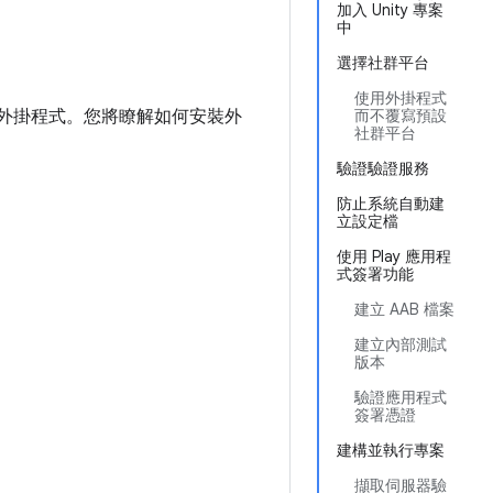
加入 Unity 專案
中
選擇社群平台
使用外掛程式
ames 外掛程式。您將瞭解如何安裝外
而不覆寫預設
社群平台
驗證驗證服務
防止系統自動建
立設定檔
使用 Play 應用程
式簽署功能
建立 AAB 檔案
建立內部測試
版本
驗證應用程式
簽署憑證
建構並執行專案
擷取伺服器驗