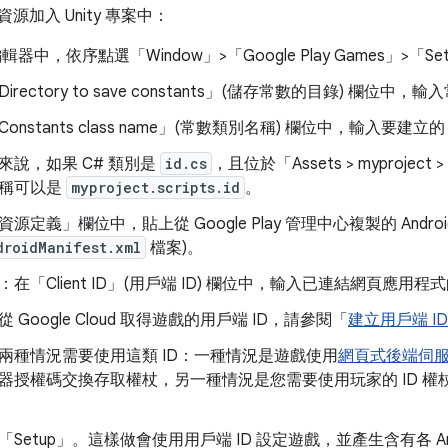
d 資源加入 Unity 專案中：
 編輯器中，依序點選「Window」>「Google Play Games」>「Set
irectory to save constants」(儲存常數的目錄)
欄位中，輸入
onstants class name」(常數類別名稱)
欄位中，輸入要建立的 
來說，如果 C# 類別是
id.cs
，且位於「Assets > myproject > sc
稱可以是
myproject.scripts.id
。
資源定義」
欄位中，貼上從 Google Play 管理中心複製的 Andro
droidManifest.xml
檔案)。
在「Client ID」(用戶端 ID)
欄位中，輸入已連結網頁應用程式的
從 Google Cloud 取得遊戲的用戶端 ID，請參閱「
建立用戶端 ID
兩種情況需要使用這類 ID：一種情況是遊戲使用
網頁式後端伺
器授權碼交換存取權杖，另一種情況是您需要使用玩家的 ID 權杖，
「Setup」
。這樣做會使用用戶端 ID 設定遊戲，並產生含有各 And