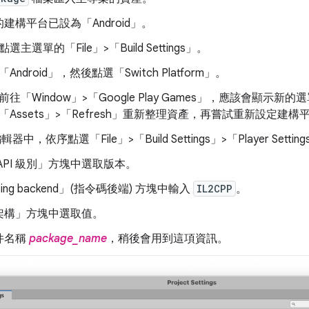
建構平台已設為「Android」
。
選主選單的「File」>「Build Settings」
。
Android」
，然後點選「Switch Platform」
。
往「Window」>「Google Play Games」
，應該會顯示新的選
Assets」>「Refresh」
重新整理資產，再嘗試重新設定建構
編輯器中，依序點選「File」>「Build Settings」>「Player Settings
PI 級別」
方塊中選取版本。
ting backend」(指令碼後端)
方塊中輸入
IL2CPP
。
架構」
方塊中選取值。
件名稱
package_name
，稍後會用到這項資訊。