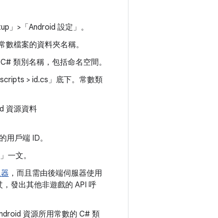
up」>「Android 設定」
。
常數檔案的資料夾名稱。
C# 類別名稱，包括命名空間。
ripts > id.cs」
底下。常數類
id 資源資料
用戶端 ID。
」一文。
服器
，而且需由後端伺服器使用
發出其他非遊戲的 API 呼
roid 資源所用常數的 C# 類