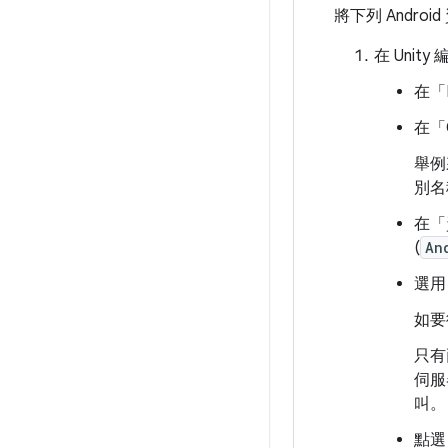
將下列 Androi
在 Unity
在「D
在「C
舉例
別名
在「
(
An
選用：
如要
只有
伺服
叫。
點選