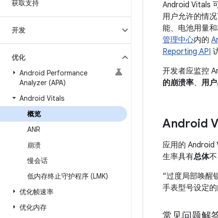
获取支持
Android Vita
用户允许的情况下
能、电池用量和权
开发
管理中心
内的
A
Reporting API
优化
开发者应监控 An
Android Performance
的崩溃率
、
用户
Analyzer (APA)
Android Vitals
概览
Android
ANR
应用的 Andro
崩溃
生率具有
总体
不
慢会话
“过度局部唤醒锁
低内存终止守护程序 (LMK)
手表型号设定的
优化帧速率
优化内存
常见问题解