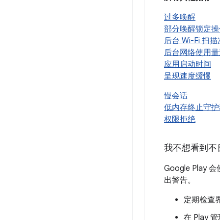
过多唤醒
部分唤醒锁定操
后台 Wi-Fi 
后台网络使用量
应用启动时间
呈现速度缓慢
慢会话
低内存终止守护程
权限拒绝
我不想看到不
Google Pl
出警告。
定期检查界
在 Pla