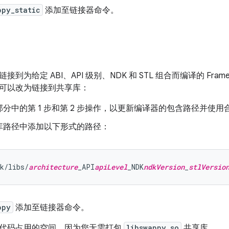
ppy_static
添加至链接器命令。
到为给定 ABI、API 级别、NDK 和 STL 组合而编译的 Fram
可以改为链接到共享库：
分中的第 1 步和第 2 步操作，以更新编译器的包含路径并使
库路径中添加以下形式的路径：
k/libs/
architecture
_API
apiLevel
_NDK
ndkVersion
_
stlVersio
ppy
添加至链接器命令。
代码占用的空间，因为您无需打包
libswappy.so
共享库。