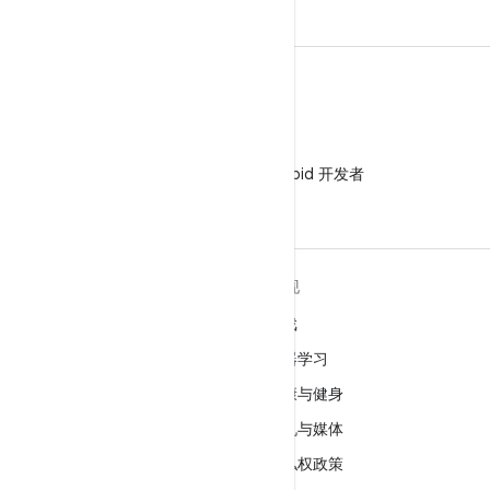
微信
在微信中关注 Android 开发者
关于 ANDROID
发现
Android
游戏
适用于企业的 Android
机器学习
安全
健康与健身
源代码
相机与媒体
新闻
隐私权政策