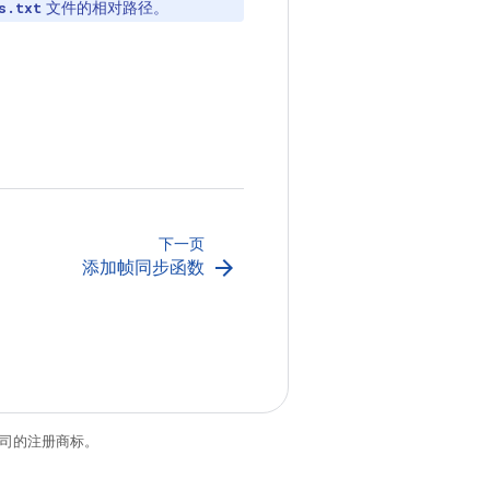
文件的相对路径。
s.txt
下一页
arrow_forward
添加帧同步函数
关联公司的注册商标。