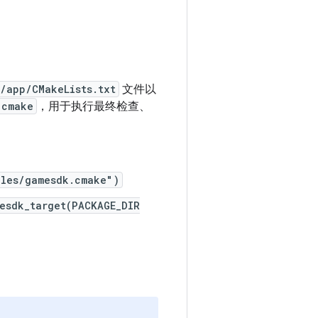
/app/CMakeLists.txt
文件以
.cmake
，用于执行最终检查、
ples/gamesdk.cmake")
esdk_target(PACKAGE_DIR