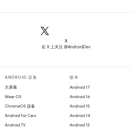
X
在 X 上关注 @AndroidDev
ANDROID 设备
版本
大屏幕
Android 17
Wear OS
Android 16
ChromeOS 设备
Android 15
Android for Cars
Android 14
Android TV
Android 13