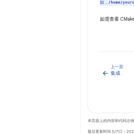
如，
/home/your
如需查看 CMa
上一页
arrow_back
集成
本页面上的内容和代码示
最后更新时间 (UTC)：202