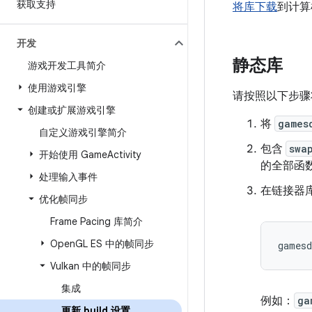
获取支持
将库下载
到计算
开发
静态库
游戏开发工具简介
使用游戏引擎
请按照以下步骤
创建或扩展游戏引擎
将
games
自定义游戏引擎简介
包含
swa
开始使用 Game
Activity
的全部函
处理输入事件
在链接器
优化帧同步
Frame Pacing 库简介
Open
GL ES 中的帧同步
gamesd
Vulkan 中的帧同步
集成
例如：
ga
更新 build 设置