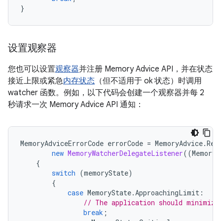
}
设置观察器
您也可以设置
观察器
并注册 Memory Advice API，并在状态
接近上限或紧急
内存状态
（但不适用于 ok 状态）时调用
watcher 函数。例如，以下代码会创建一个观察器并每 2
秒请求一次 Memory Advice API 通知：
MemoryAdviceErrorCode
errorCode
=
MemoryAdvice
.
Reg
new
MemoryWatcherDelegateListener
((
MemoryS
{
switch
(
memoryState
)
{
case
MemoryState
.
ApproachingLimit
:
// The application should minimize
break
;