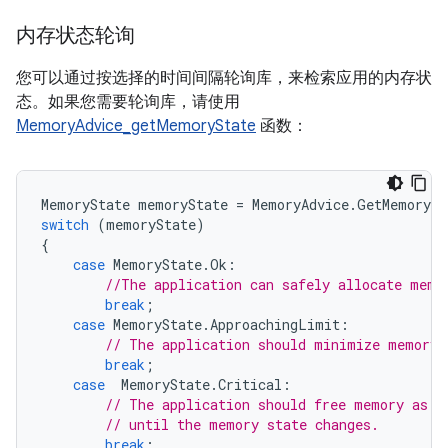
内存状态轮询
您可以通过按选择的时间间隔轮询库，来检索应用的内存状
态。如果您需要轮询库，请使用
MemoryAdvice_getMemoryState
函数：
MemoryState
memoryState
=
MemoryAdvice
.
GetMemorySt
switch
(
memoryState
)
{
case
MemoryState
.
Ok
:
//The application can safely allocate memo
break
;
case
MemoryState
.
ApproachingLimit
:
// The application should minimize memory 
break
;
case
MemoryState
.
Critical
:
// The application should free memory as s
// until the memory state changes.
break
;