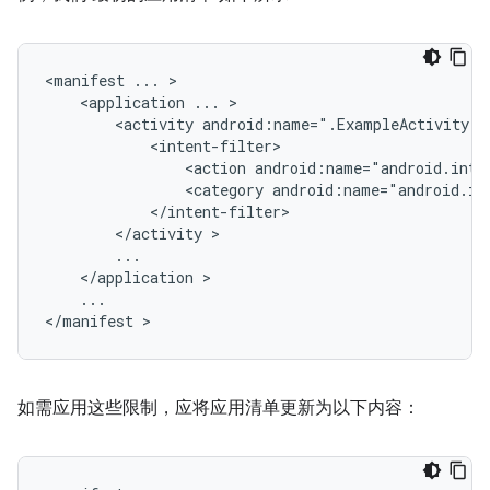
<manifest
...
<application
...
<activity
android:name=".ExampleActivity"
<action
android:name="android.inte
<category
android:name="android.in
</activity
</application
...

</manifest
如需应用这些限制，应将应用清单更新为以下内容：