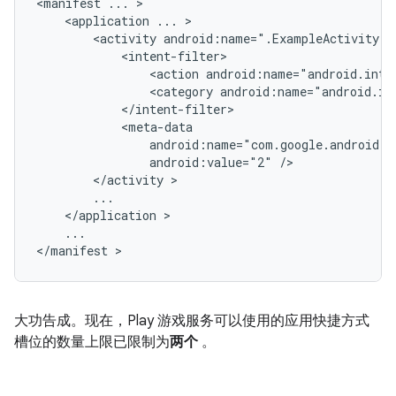
<manifest
...
<application
...
<activity
android:name=".ExampleActivity"
<action
android:name="android.inte
<category
android:name="android.in
android:value="2"
</activity
</application
...

</manifest
大功告成。现在，Play 游戏服务可以使用的应用快捷方式
槽位的数量上限已限制为
两个
。