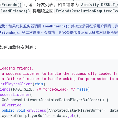
dFriends()
可返回好友列表。如果结果为
Activity.RESULT_
loadFriends()
将继续返回
FriendsResolutionRequiredEx
注意
：如果您从服务器调用
并确定需要征求用户同意，
loadFriends()
。第二次调用不会成功，但它会提供显示意见征求对话框所
Friends()
如何加载好友列表：
loading friends.
 a success listener to handle the successfully loaded fr
 a failure listener to handle asking for permission to a
getPlayersClient
(
this
)
iends
(
PAGE_SIZE
,
/* forceReload= */
false
)
uccessListener
(
OnSuccessListener<AnnotatedData<PlayerBuffer>
>
()
{
@Override
public
void
onSuccess
(
AnnotatedData<PlayerBuffer>
dat
layerBuffer
playerBuffer
=
data
.
get
();