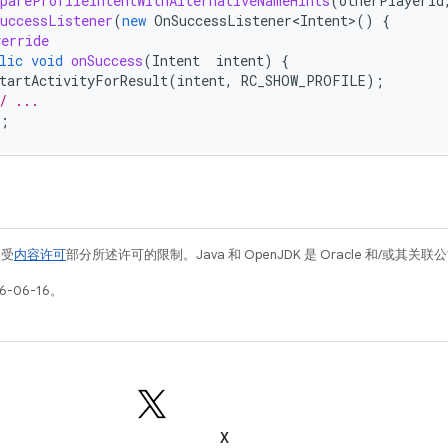
pareProfileIntentWithAlternativeNameHints
(
otherPlayerId
uccessListener
(
new
OnSuccessListener<Intent>
()
{
erride
lic
void
onSuccess
(
Intent
intent
)
{
tartActivityForResult
(
intent
,
RC_SHOW_PROFILE
);
/ ...
);
例受
内容许可
部分所述许可的限制。Java 和 OpenJDK 是 Oracle 和/或其
-06-16。
X