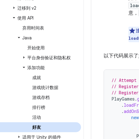
loa
迁移到 v2
意，
使用 API
弃用时间表
Java
load
开始使用
以下代码展示了
平台身份验证和隐私权
添加功能
成就
// Attempt 
// Register
游戏统计数据
// Register
游戏存档
PlayGames
.
.
loadFr
排行榜
.
addOnS
活动
new
好友
P
适用于 Unity 的插件