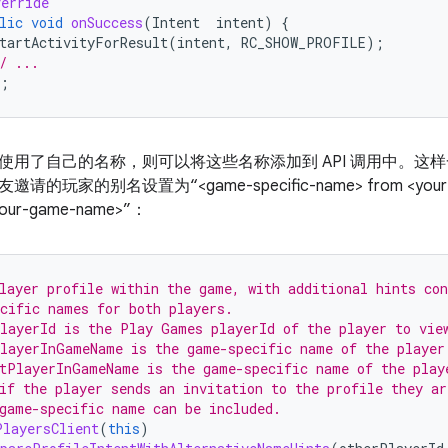
erride
lic
void
onSuccess
(
Intent
intent
)
{
tartActivityForResult
(
intent
,
RC_SHOW_PROFILE
);
/ ...
);
使用了自己的名称，则可以将这些名称添加到 API 调用中。这样一
的玩家的别名设置为“<game-specific-name> from <your-
our-game-name>”：
layer profile within the game, with additional hints con
cific names for both players.
layerId is the Play Games playerId of the player to vie
layerInGameName is the game-specific name of the player
tPlayerInGameName is the game-specific name of the play
if the player sends an invitation to the profile they ar
game-specific name can be included.
PlayersClient
(
this
)