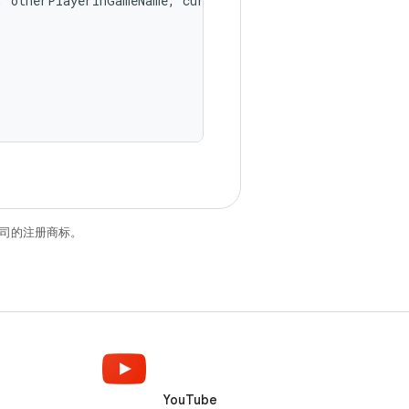
,
otherPlayerInGameName
,
currentPlayerInGameName
)
关联公司的注册商标。
YouTube