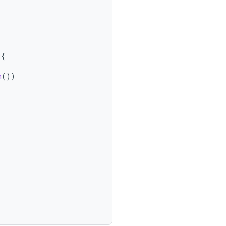
{
n
())