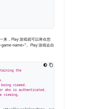
来，Play 游戏就可以将在您
game-name>”。Play 游戏会自
taining the
w.
 being viewed.
er who is authenticated.
e viewing,