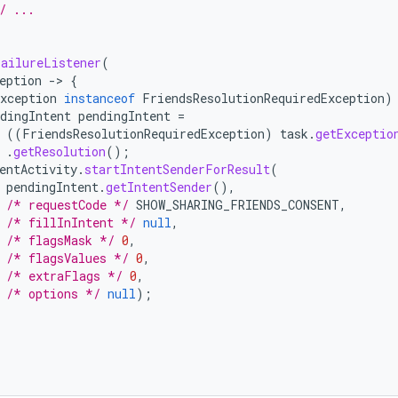
/ ...
ailureListener
(
eption
-
>
{
xception
instanceof
FriendsResolutionRequiredException
)
dingIntent
pendingIntent
=
((
FriendsResolutionRequiredException
)
task
.
getExceptio
.
getResolution
();
entActivity
.
startIntentSenderForResult
(
pendingIntent
.
getIntentSender
(),
/* requestCode */
SHOW_SHARING_FRIENDS_CONSENT
,
/* fillInIntent */
null
,
/* flagsMask */
0
,
/* flagsValues */
0
,
/* extraFlags */
0
,
/* options */
null
);