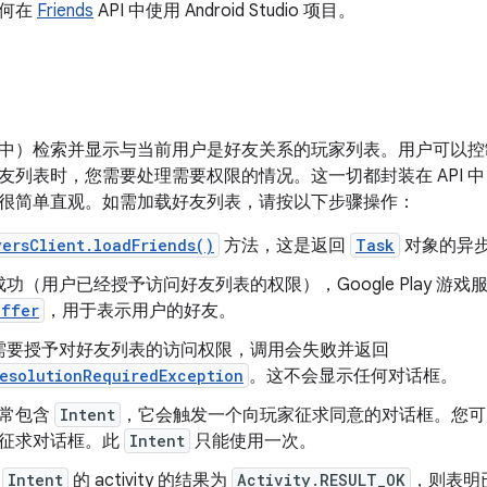
如何在
Friends
API 中使用 Android Studio 项目。
中）检索并显示与当前用户是好友关系的玩家列表。用户可以控
友列表时，您需要处理需要权限的情况。这一切都封装在 API 
很简单直观。如需加载好友列表，请按以下步骤操作：
yersClient.loadFriends()
方法，这是返回
Task
对象的异
功（用户已经授予访问好友列表的权限），Google Play 游
uffer
，用于表示用户的好友。
需要授予对好友列表的访问权限，调用会失败并返回
esolutionRequiredException
。这不会显示任何对话框。
常包含
Intent
，它会触发一个向玩家征求同意的对话框。您
征求对话框。此
Intent
只能使用一次。
果
Intent
的 activity 的结果为
Activity.RESULT_OK
，则表明