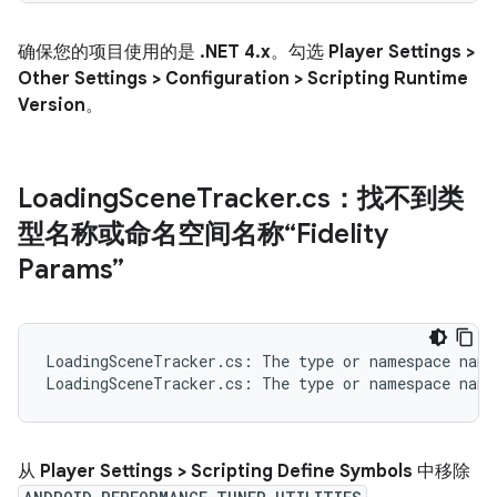
确保您的项目使用的是
.NET 4.x
。勾选
Player Settings >
Other Settings > Configuration > Scripting Runtime
Version
。
Loading
Scene
Tracker
.
cs：找不到类
型名称或命名空间名称“Fidelity
Params”
LoadingSceneTracker.cs: The type or namespace name
从
Player Settings > Scripting Define Symbols
中移除