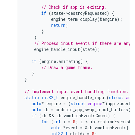
// Check if app is exiting.
if
(
state
-
>
destroyRequested
)
{
engine_term_display
(
&
engine
);
return
;
}
}
// Process input events if there are any.
engine_handle_input
(
state
);
if
(
engine
.
animating
)
{
// Draw a game frame.
}
}
// Implement input event handling function.
static
int32_t
engine_handle_input
(
struct
and
auto
*
engine
=
(
struct
engine
*
)
app
-
>
userDa
auto
ib
=
android_app_swap_input_buffers
(
a
if
(
ib
 && 
ib
-
>
motionEventsCount
)
{
for
(
int
i
=
0
;
i
 < 
ib
-
>
motionEventsCo
auto
*
event
=
&
ib
-
>
motionEvents
[
i
]
int32_t
ptrIdx
=
0
;