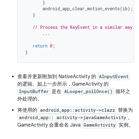
}
android_app_clear_motion_events
(
ib
);
}
// Process the KeyEvent in a similar way.
...
return
0
;
}
查看并更新附加到 NativeActivity 的
AInputEvent
的逻辑。如上一步所示，GameActivity 的
InputBuffer
是在
ALooper_pollOnce()
循环之
外处理的。
将使用的
android_app::activity->clazz
替换为
android_app:: activity->javaGameActivity
。
GameActivity 会重命名 Java
GameActivity
实例。