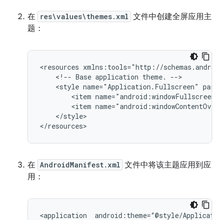
在
res\values\themes.xml
文件中创建全屏应用主
题：
<resources
<!--
Base
application
theme.
<style
name="Application.Fullscreen"
<item
<item
</style>

在
AndroidManifest.xml
文件中将该主题应用到应
用：
<application