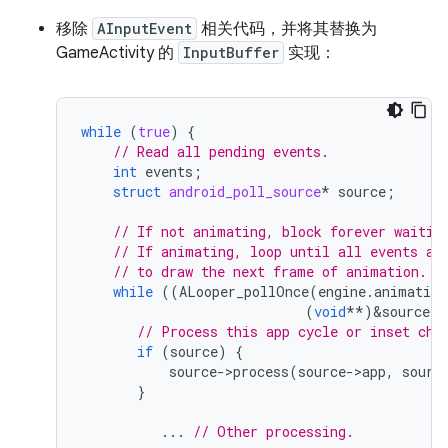
移除
AInputEvent
相关代码，并将其替换为
GameActivity 的
InputBuffer
实现：
while
(
true
)
{
// Read all pending events.
int
events
;
struct
android_poll_source
*
source
;
// If not animating, block forever waitin
// If animating, loop until all events ar
// to draw the next frame of animation.
while
((
ALooper_pollOnce
(
engine
.
animating
(
void
**
)
&
source
))
// Process this app cycle or inset cha
if
(
source
)
{
source
-
>
process
(
source
-
>
app
,
sourc
}
...
// Other processing.