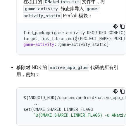
在项目的
CMakeLists.txt
文件中，将
game-activity
静态库导入
game-
activity_static
Prefab 模块：
find_package(game-activity
REQUIRED
CONFIG)
target_link_libraries(${PROJECT_NAME}
PUBLIC
game-activity
::
game
-
activity_static
移除对 NDK 的
native_app_glue
代码的所有引
用，例如：
$
{
ANDROID_NDK
}
/
sources
/
android
/
native_app_glu
...
set
(
CMAKE_SHARED_LINKER_FLAGS
"${CMAKE_SHARED_LINKER_FLAGS} -u ANativeA