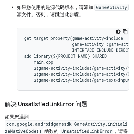
如果您使用的是源代码版本，请添加
GameActivity
源文件。否则，请跳过此步骤。
get_target_property
(
game
-
activity
-
include
game
-
activity
::
game
-
activ
INTERFACE_INCLUDE_DIRECTO
add_library
(
$
{
PROJECT_NAME
}
SHARED
main
.
cpp
$
{
game
-
activity
-
include
}
/
game
-
activity
/
na
$
{
game
-
activity
-
include
}
/
game
-
activity
/
Ga
$
{
game
-
activity
-
include
}
/
game
-
text
-
input
/
解决 Unsatisfied
Link
Error 问题
如果您遇到
com.google.androidgamesdk.GameActivity.initiali
zeNativeCode()
函数的
UnsatsifiedLinkError
，请将