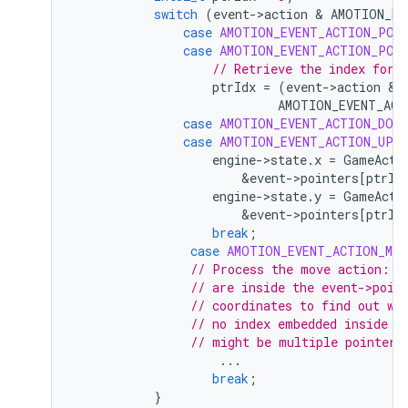
switch
(
event
-
>
action
 & 
AMOTION_EV
case
AMOTION_EVENT_ACTION_POI
case
AMOTION_EVENT_ACTION_POI
// Retrieve the index for 
ptrIdx
=
(
event
-
>
action
 & 
AMOTION_EVENT_ACT
case
AMOTION_EVENT_ACTION_DOWN
case
AMOTION_EVENT_ACTION_UP
:
engine
-
>
state
.
x
=
GameActi
&
event
-
>
pointers
[
ptrId
engine
-
>
state
.
y
=
GameActi
&
event
-
>
pointers
[
ptrId
break
;
case
AMOTION_EVENT_ACTION_MOV
// Process the move action: t
// are inside the event->poin
// coordinates to find out wh
// no index embedded inside e
// might be multiple pointers
...
break
;
}