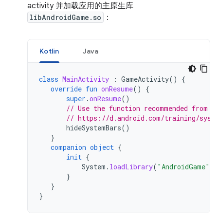
activity 并加载应用的主原生库
libAndroidGame.so
：
Kotlin
Java
class
MainActivity
:
GameActivity
()
{
override
fun
onResume
()
{
super
.
onResume
()
// Use the function recommended from t
// https://d.android.com/training/syst
hideSystemBars
()
}
companion
object
{
init
{
System
.
loadLibrary
(
"AndroidGame"
)
}
}
}