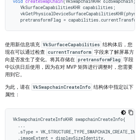
void
createSwapChain
(
VkSwapchainKHR
oldSwapchain
)
VkSurfaceCapabilitiesKHR
capabilities
;
vkGetPhysicalDeviceSurfaceCapabilitiesKHR
(
physD
pretransformFlag
=
capabilities
.
currentTransfor
使用新信息填充
VkSurfaceCapabilities
结构体后，您
现在可以通过检查
currentTransform
字段来了解屏幕方
向是否发生了变化。将其存储在
pretransformFlag
字段
中以供日后使用，因为在对 MVP 矩阵进行调整时，您需要
用到它。
为此，请在
VkSwapchainCreateInfo
结构体中指定以下
属性：
VkSwapchainCreateInfoKHR
swapchainCreateInfo
{
...
.
sType
=
VK_STRUCTURE_TYPE_SWAPCHAIN_CREATE_INF
.
imageExtent
=
displaySizeIdentity
,