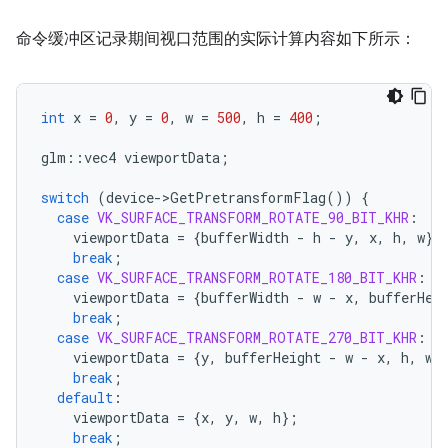
命令缓冲区记录期间视口范围的实际计算内容如下所示：
int
x
=
0
,
y
=
0
,
w
=
500
,
h
=
400
;
glm
::
vec4
viewportData
;
switch
(
device
-
>
GetPretransformFlag
())
{
case
VK_SURFACE_TRANSFORM_ROTATE_90_BIT_KHR
:
viewportData
=
{
bufferWidth
-
h
-
y
,
x
,
h
,
w
};
break
;
case
VK_SURFACE_TRANSFORM_ROTATE_180_BIT_KHR
:
viewportData
=
{
bufferWidth
-
w
-
x
,
bufferHei
break
;
case
VK_SURFACE_TRANSFORM_ROTATE_270_BIT_KHR
:
viewportData
=
{
y
,
bufferHeight
-
w
-
x
,
h
,
w
}
break
;
default
:
viewportData
=
{
x
,
y
,
w
,
h
};
break
;