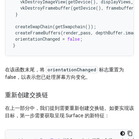
vkDestroyImageView
(
getDevice
(),
displayViews_
[
i
vkDestroyFramebuffer
(
getDevice
(),
framebuffers_
}
createSwapChain
(
getSwapchain
());
createFrameBuffers
(
render_pass
,
depthBuffer
.
image
orientationChanged
=
false
;
}
在该函数末尾，将
orientationChanged
标志重置为
false，以表示您已处理屏幕方向变化。
重新创建交换链
在上一部分中，我们提到需要重新创建交换链。如要实现该
目标，第一步需要获取呈现 Surface 的新特征：