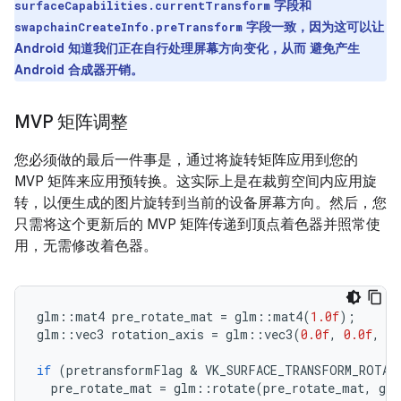
字段和
surfaceCapabilities.currentTransform
字段
一致
，因为这可以让
swapchainCreateInfo.preTransform
Android 知道我们正在自行处理屏幕方向变化，从而 避免产生
Android 合成器开销。
MVP 矩阵调整
您必须做的最后一件事是，通过将旋转矩阵应用到您的
MVP 矩阵来应用预转换。这实际上是在裁剪空间内应用旋
转，以便生成的图片旋转到当前的设备屏幕方向。然后，您
只需将这个更新后的 MVP 矩阵传递到顶点着色器并照常使
用，无需修改着色器。
glm
::
mat4
pre_rotate_mat
=
glm
::
mat4
(
1.0f
);
glm
::
vec3
rotation_axis
=
glm
::
vec3
(
0.0f
,
0.0f
,
1.
if
(
pretransformFlag
 & 
VK_SURFACE_TRANSFORM_ROTAT
pre_rotate_mat
=
glm
::
rotate
(
pre_rotate_mat
,
glm