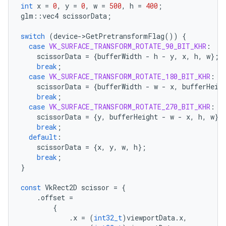
int
x
=
0
,
y
=
0
,
w
=
500
,
h
=
400
;
glm
::
vec4
scissorData
;
switch
(
device
-
>
GetPretransformFlag
())
{
case
VK_SURFACE_TRANSFORM_ROTATE_90_BIT_KHR
:
scissorData
=
{
bufferWidth
-
h
-
y
,
x
,
h
,
w
};
break
;
case
VK_SURFACE_TRANSFORM_ROTATE_180_BIT_KHR
:
scissorData
=
{
bufferWidth
-
w
-
x
,
bufferHeig
break
;
case
VK_SURFACE_TRANSFORM_ROTATE_270_BIT_KHR
:
scissorData
=
{
y
,
bufferHeight
-
w
-
x
,
h
,
w
};
break
;
default
:
scissorData
=
{
x
,
y
,
w
,
h
};
break
;
}
const
VkRect2D
scissor
=
{
.
offset
=
{
.
x
=
(
int32_t
)
viewportData
.
x
,