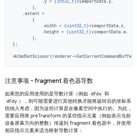
.
y
=
(
int32_t
)
viewportData
.
y
,
},
.
extent
=
{
.
width
=
(
uint32_t
)
viewportData
.
z
,
.
height
=
(
uint32_t
)
viewportData
.
w
,
},
};
vkCmdSetScissor
(
renderer
-
>
GetCurrentCommandBuffer
(
注意事项 - fragment 着色器导数
如果您的应用使用的是导数计算（例如
dFdx
和
dFdy
），则可能需要进行其他转换才能将旋转后的坐标系
统纳入考虑，因为这些计算是在像素空间中执行的。为此，
需要应用将 preTransform 的某些指示元素（例如表示当前
设备屏幕方向的整数）传递到 fragment 着色器中，并使用
相应指示元素来适当映射导数计算：