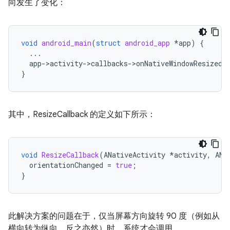
向发生了变化：
void
android_main
(
struct
android_app
*
app
)
{
...
app
-
>
activity
-
>
callbacks
-
>
onNativeWindowResized
}
其中，ResizeCallback 的定义如下所示：
void
ResizeCallback
(
ANativeActivity
*
activity
,
ANa
orientationChanged
=
true
;
}
此解决方案的问题在于，仅当屏幕方向旋转 90 度（例如从
横向转为纵向，反之亦然）时，系统才会调用