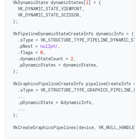
VkDynamicState
dynamicStates
[
2
]
=
{
VK_DYNAMIC_STATE_VIEWPORT
,
VK_DYNAMIC_STATE_SCISSOR
,
};
VkPipelineDynamicStateCreateInfo
dynamicInfo
=
{
.
sType
=
VK_STRUCTURE_TYPE_PIPELINE_DYNAMIC_STA
.
pNext
=
nullptr
,
.
flags
=
0
,
.
dynamicStateCount
=
2
,
.
pDynamicStates
=
dynamicStates
,
};
VkGraphicsPipelineCreateInfo
pipelineCreateInfo
=
.
sType
=
VK_STRUCTURE_TYPE_GRAPHICS_PIPELINE_CR
...
.
pDynamicState
=
&
dynamicInfo
,
...
};
VkCreateGraphicsPipelines
(
device
,
VK_NULL_HANDLE
,