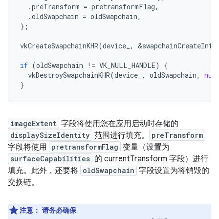
.
preTransform
=
pretransformFlag
,
.
oldSwapchain
=
oldSwapchain
,
};
vkCreateSwapchainKHR
(
device_
,
&
swapchainCreateInfo
if
(
oldSwapchain
!=
VK_NULL_HANDLE
)
{
vkDestroySwapchainKHR
(
device_
,
oldSwapchain
,
nul
}
imageExtent
字段将使用您在应用启动时存储的
displaySizeIdentity
范围进行填充。
preTransform
字段将使用
pretransformFlag
变量（设置为
surfaceCapabilities
的 currentTransform 字段）进行
填充。此外，还要将
oldSwapchain
字段设置为将销毁的
交换链。
注意
：
请务必确保