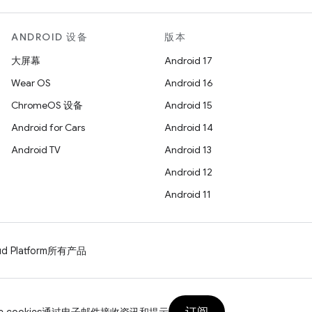
ANDROID 设备
版本
大屏幕
Android 17
Wear OS
Android 16
ChromeOS 设备
Android 15
Android for Cars
Android 14
Android TV
Android 13
Android 12
Android 11
d Platform
所有产品