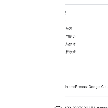
关于 ANDROID
发现
Android
游戏
适用于企业的 Android
机器学习
安全
健康与健身
源代码
相机与媒体
新闻
隐私权政策
博客
5G
播客
Android
Chrome
Firebase
Google Clou