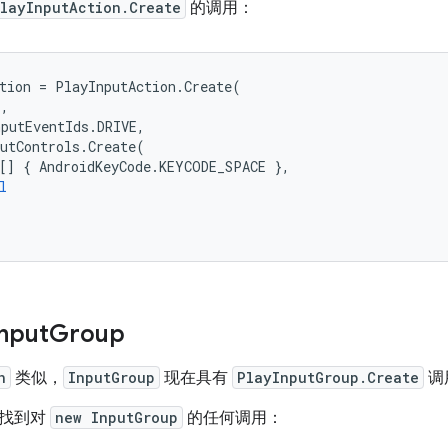
layInputAction.Create
的调用：
tion
=
PlayInputAction
.
Create
(
"
,
nputEventIds
.
DRIVE
,
utControls
.
Create
(
[]
{
AndroidKeyCode
.
KEYCODE_SPACE
},
l
nput
Group
n
类似，
InputGroup
现在具有
PlayInputGroup.Create
调
应找到对
new InputGroup
的任何调用：