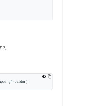
名为
appingProvider
);