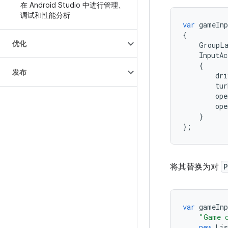
在 Android Studio 中进行管理、
调试和性能分析
var
gameInp
{
优化
GroupL
InputAc
{
发布
dri
tur
ope
ope
}
};
将其替换为对
P
var
gameInp
"Game 
new
Lis