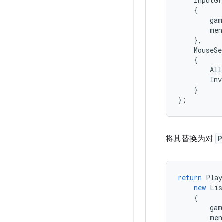
InputGr
{
gam
men
},
MouseSe
{
All
Inv
}
};
将其替换为对
P
return
Play
new
Lis
{
gam
men