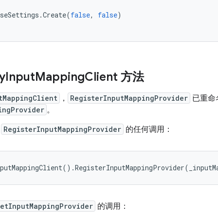
seSettings
.
Create
(
false
,
false
)
y
Input
Mapping
Client 方法
tMappingClient
，
RegisterInputMappingProvider
已重命
ingProvider
。
对
RegisterInputMappingProvider
的任何调用：
putMappingClient
().
RegisterInputMappingProvider
(
_inputM
etInputMappingProvider
的调用：