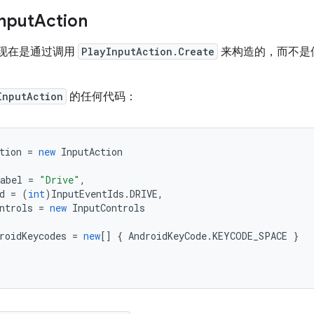
nput
Action
现在是通过调用
PlayInputAction.Create
来构造的，而不是
InputAction
的任何代码：
tion
=
new
InputAction
abel
=
"Drive"
,
d
=
(
int
)
InputEventIds
.
DRIVE
,
ntrols
=
new
InputControls
roidKeycodes
=
new
[]
{
AndroidKeyCode
.
KEYCODE_SPACE
}