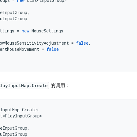
oups
=
new
List<InputGroup>
eInputGroup
,
uInputGroup
ttings
=
new
MouseSettings
owMouseSensitivityAdjustment
=
false
,
ertMouseMovement
=
false
layInputMap.Create
的调用：
InputMap
.
Create
(
t<PlayInputGroup>
eInputGroup
,
uInputGroup