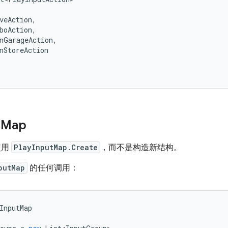
veAction
,
boAction
,
nGarageAction
,
nStoreAction
t
Map
使用
PlayInputMap.Create
，而不是构造新结构。
putMap
的任何调用：
InputMap