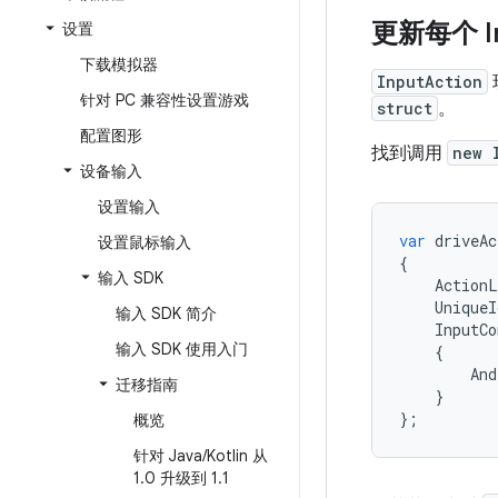
更新每个 I
设置
下载模拟器
InputAction
针对 PC 兼容性设置游戏
struct
。
配置图形
找到调用
new 
设备输入
设置输入
var
driveAc
设置鼠标输入
{
输入 SDK
ActionL
UniqueI
输入 SDK 简介
InputCo
输入 SDK 使用入门
{
And
迁移指南
}
};
概览
针对 Java
/
Kotlin 从
1
.
0 升级到 1
.
1