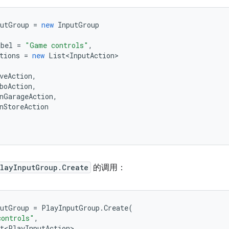
utGroup
=
new
InputGroup
abel
=
"Game controls"
,
tions
=
new
List<InputAction>
veAction
,
boAction
,
nGarageAction
,
nStoreAction
layInputGroup.Create
的调用：
utGroup
=
PlayInputGroup
.
Create
(
controls"
,
t<PlayInputAction>