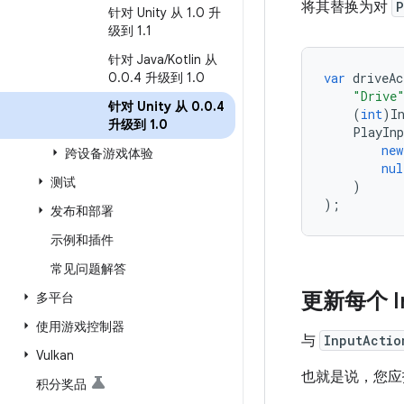
将其替换为对
P
针对 Unity 从 1
.
0 升
级到 1
.
1
针对 Java
/
Kotlin 从
0
.
0
.
4 升级到 1
.
0
var
driveAc
"Drive
针对 Unity 从 0
.
0
.
4
(
int
)
I
升级到 1
.
0
PlayInp
new
跨设备游戏体验
nul
测试
)
);
发布和部署
示例和插件
常见问题解答
更新每个 I
多平台
使用游戏控制器
与
InputActio
Vulkan
也就是说，您
积分奖品