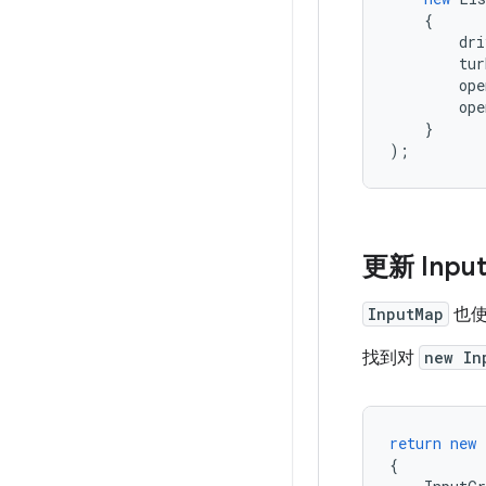
{
dri
tur
ope
ope
}
);
更新 Inpu
InputMap
也
找到对
new In
return
new
{