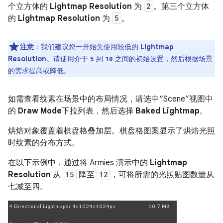
个立方体的
Lightmap Resolution
为
2
。第三个立方体
的
Lightmap Resolution
为
5
。
注意
：我们建议您一开始先使用较低的
Lightmap
Resolution
。请使用介于
到
之间的初始设置，然后根据场景
5
10
的需求提高或降低。
如需查看纹素在场景中的布局情况，请选中“Scene”视图中
的
Draw Mode
下拉列表，然后选择
Baked Lightmap
。
烘焙对象覆盖着棋盘格叠加层。棋盘格图案显示了烘焙光照
时纹素的分布方式。
在以下示例中，通过将 Armies 演示中的
Lightmap
Resolution
从
15
降至
12
，可将所需的光照贴图数量从
七减至四。