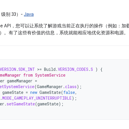
PI 级别 33）-
Java
State API，您可以让系统了解游戏当前正在执行的操作（例如
）。有了这些有价值的信息，系统就能相应地优化资源和电源。
VERSION
.
SDK_INT
>
=
Build
.
VERSION_CODES
.
S
)
{
meManager from SystemService
er
gameManager
=
etSystemService
(
GameManager
.
class
);
gameState
=
new
GameState
(
false
,
.
MODE_GAMEPLAY_UNINTERRUPTIBLE
);
er
.
setGameState
(
gameState
);