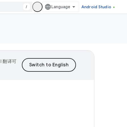
/
Android Studio
I 翻译可