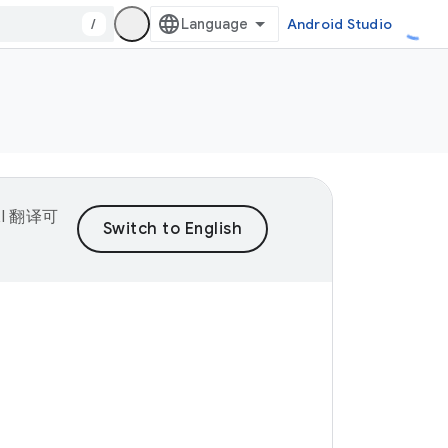
/
Android Studio
I 翻译可