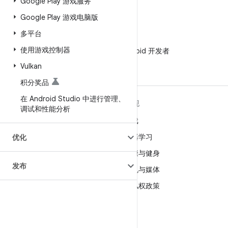
Google Play 游戏服务
Google Play 游戏电脑版
多平台
微信
使用游戏控制器
在微信中关注 Android 开发者
Vulkan
积分奖品
在 Android Studio 中进行管理、
关于 ANDROID
发现
调试和性能分析
Android
游戏
适用于企业的 Android
机器学习
优化
安全
健康与健身
发布
源代码
相机与媒体
新闻
隐私权政策
博客
5G
播客