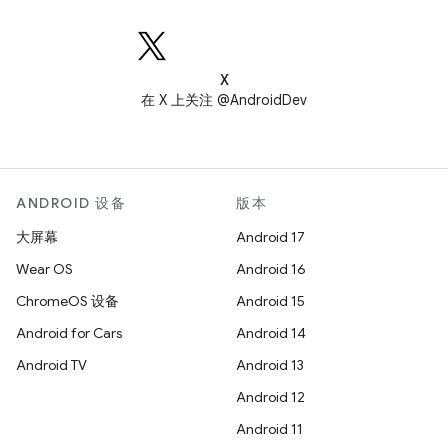
X
在 X 上关注 @AndroidDev
ANDROID 设备
版本
大屏幕
Android 17
Wear OS
Android 16
ChromeOS 设备
Android 15
Android for Cars
Android 14
Android TV
Android 13
Android 12
Android 11