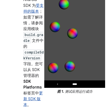
SDK 为
受支
持的版本
；
如需了解详
情，请参阅
应用模块
build.gra
dle
文件中
的
compileSd
kVersion
字段。您可
以从 SDK
管理器的
SDK
Platforms
图 1.
测试应用运行成功
标签页中
更
新 SDK 版
本
。