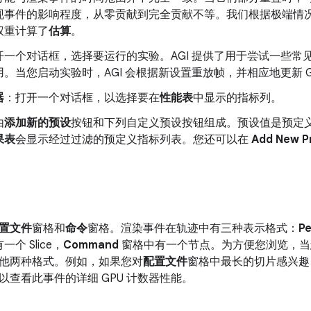
现事件的影响程度，从零贡献到完全贡献不等。我们根据极端情
权重计算了
估算
。
开一个对话框，选择要运行的实验。AGI 提供了用于尝试一些常
。当您启动实验时，AGI 会根据新设置重放帧，并相应地更新 G
器
：打开一个对话框，以选择要在
性能表
中显示的指标列。
由
添加新的预设
按钮和下列自定义预设按钮组成。预设值是预定义的
果表
会显示经过过滤的预定义指标列表。您还可以在
Add New P
置文件
窗格和
命令
窗格。渲染事件在轨迹中有三种表示格式：
P
个 Slice，
Command
窗格中有一个节点。为方便您浏览，当
他两种格式。例如，如果您对
配置文件
窗格中最长的切片感兴趣
以查看此事件的详细 GPU 计数器性能。