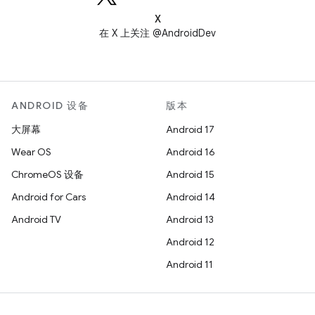
X
在 X 上关注 @AndroidDev
ANDROID 设备
版本
大屏幕
Android 17
Wear OS
Android 16
ChromeOS 设备
Android 15
Android for Cars
Android 14
Android TV
Android 13
Android 12
Android 11