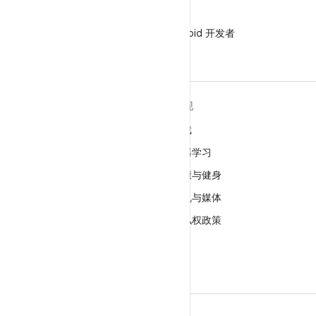
微信
在微信中关注 Android 开发者
关于 ANDROID
发现
Android
游戏
适用于企业的 Android
机器学习
安全
健康与健身
源代码
相机与媒体
新闻
隐私权政策
博客
5G
播客