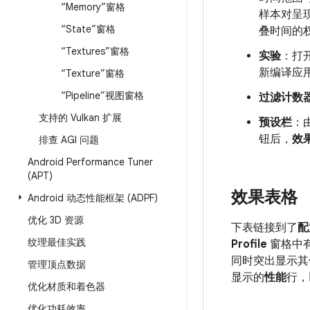
“Memory”窗格
样本对呈
“State”窗格
叠时间的
“Textures”窗格
实验
：打
新编译应用
“Texture”窗格
“Pipeline”视图窗格
过滤计数
支持的 Vulkan 扩展
预设栏
：
钮后，
效
排查 AGI 问题
Android Performance Tuner
(APT)
效果表格
Android 动态性能框架 (ADPF)
优化 3D 资源
下表链接到了
配
纹理最佳实践
Profile
窗格中有一
同时突出显示其
管理顶点数据
显示的
性能
行，
优化材质和着色器
优化功耗效率