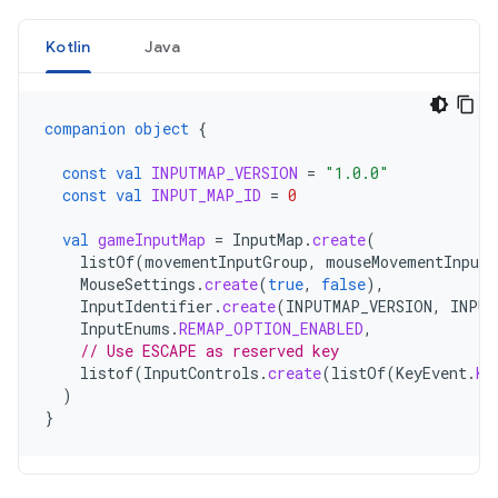
Kotlin
Java
companion
object
{
const
val
INPUTMAP_VERSION
=
"1.0.0"
const
val
INPUT_MAP_ID
=
0
val
gameInputMap
=
InputMap
.
create
(
listOf
(
movementInputGroup
,
mouseMovementInputG
MouseSettings
.
create
(
true
,
false
),
InputIdentifier
.
create
(
INPUTMAP_VERSION
,
INPUT
InputEnums
.
REMAP_OPTION_ENABLED
,
// Use ESCAPE as reserved key
listof
(
InputControls
.
create
(
listOf
(
KeyEvent
.
KE
)
}