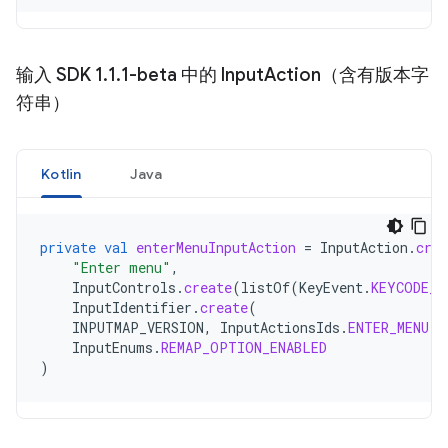
输入 SDK 1
.
1
.
1-beta 中的 Input
Action（含有版本字
符串）
Kotlin
Java
private
val
enterMenuInputAction
=
InputAction
.
crea
"Enter menu"
,
InputControls
.
create
(
listOf
(
KeyEvent
.
KEYCODE_E
InputIdentifier
.
create
(
INPUTMAP_VERSION
,
InputActionsIds
.
ENTER_MENU
.
o
InputEnums
.
REMAP_OPTION_ENABLED
)