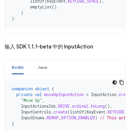
listOf
(
KeyEvent
.
KEYCODE_SPACE
),
emptyList
()
)
)
输入 SDK 1
.
1
.
1-beta 中的 Input
Action
Kotlin
Java
companion
object
{
private
val
moveUpInputAction
=
InputAction
.
crea
"Move Up"
,
InputActionsIds
.
DRIVE
.
ordinal
.
toLong
(),
InputControls
.
create
(
listOf
(
KeyEvent
.
KEYCODE_W
InputEnums
.
REMAP_OPTION_ENABLED
)
// This acti
}