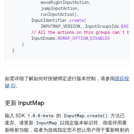
moveRightInputAction
,
jumpInputAction
,
runInputAction
),
InputIdentifier
.
create
(
INPUTMAP_VERSION
,
InputGroupsIds
.
BASIC
// All the actions in this groups can't be
InputEnums
.
REMAP_OPTION_DISABLED
)
}
如需详细了解如何对按键绑定进行版本控制，请参阅
跟踪按
键 ID
。
更新 Input
Map
输入 SDK
1.0.0-beta
的
InputMap.create()
方法已
废弃。请更新
InputMap
以指定版本标识符、彻底停用重
新映射功能，或者为游戏指定您不想让用户用于重新映射的