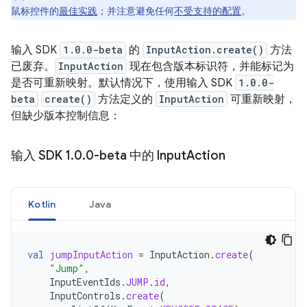
鼠标控件的
最佳实践
；并注意避免任何
不受支持的配置
。
输入 SDK
1.0.0-beta
的
InputAction.create()
方法
已废弃。
InputAction
现在包含版本标识符，并能标记为
是否可重新映射。默认情况下，使用输入 SDK
1.0.0-
beta
create()
方法定义的
InputAction
可重新映射，
但缺少版本控制信息：
输入 SDK 1
.
0
.
0-beta 中的 Input
Action
Kotlin
Java
val
jumpInputAction
=
InputAction
.
create
(
"Jump"
,
InputEventIds
.
JUMP
.
id
,
InputControls
.
create
(