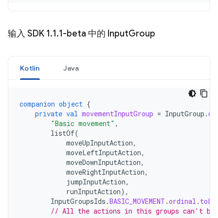
输入 SDK 1
.
1
.
1-beta 中的 Input
Group
Kotlin
Java
companion
object
{
private
val
movementInputGroup
=
InputGroup
.
cr
"Basic movement"
,
listOf
(
moveUpInputAction
,
moveLeftInputAction
,
moveDownInputAction
,
moveRightInputAction
,
jumpInputAction
,
runInputAction
),
InputGroupsIds
.
BASIC_MOVEMENT
.
ordinal
.
toLo
// All the actions in this groups can't be