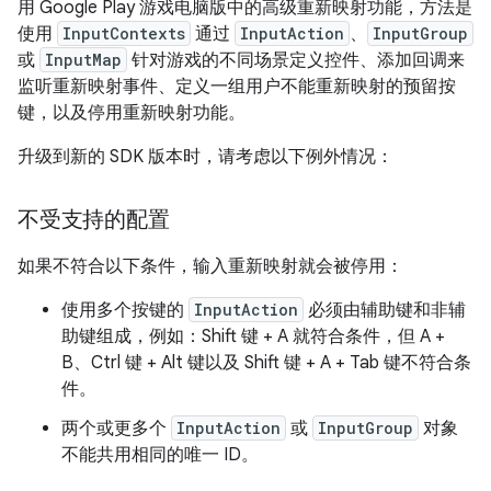
用 Google Play 游戏电脑版中的高级重新映射功能，方法是
使用
InputContexts
通过
InputAction
、
InputGroup
或
InputMap
针对游戏的不同场景定义控件、添加回调来
监听重新映射事件、定义一组用户不能重新映射的预留按
键，以及停用重新映射功能。
升级到新的 SDK 版本时，请考虑以下例外情况：
不受支持的配置
如果不符合以下条件，输入重新映射就会被停用：
使用多个按键的
InputAction
必须由辅助键和非辅
助键组成，例如：
Shift 键 + A
就符合条件，但
A +
B
、
Ctrl 键 + Alt 键
以及
Shift 键 + A + Tab 键
不符合条
件。
两个或更多个
InputAction
或
InputGroup
对象
不能共用相同的唯一 ID。