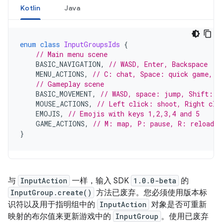
Kotlin
Java
enum
class
InputGroupsIds
{
// Main menu scene
BASIC_NAVIGATION
,
// WASD, Enter, Backspace
MENU_ACTIONS
,
// C: chat, Space: quick game, S
// Gameplay scene
BASIC_MOVEMENT
,
// WASD, space: jump, Shift: r
MOUSE_ACTIONS
,
// Left click: shoot, Right cli
EMOJIS
,
// Emojis with keys 1,2,3,4 and 5
GAME_ACTIONS
,
// M: map, P: pause, R: reload
}
与
InputAction
一样，输入 SDK
1.0.0-beta
的
InputGroup.create()
方法已废弃。您必须使用版本标
识符以及用于指明组中的
InputAction
对象是否可重新
映射的布尔值来更新游戏中的
InputGroup
。使用已废弃