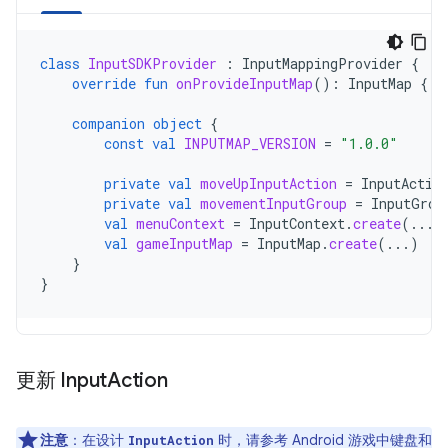
class
InputSDKProvider
:
InputMappingProvider
{
override
fun
onProvideInputMap
():
InputMap
{
r
companion
object
{
const
val
INPUTMAP_VERSION
=
"1.0.0"
private
val
moveUpInputAction
=
InputActio
private
val
movementInputGroup
=
InputGrou
val
menuContext
=
InputContext
.
create
(...)
val
gameInputMap
=
InputMap
.
create
(...)
}
}
更新 Input
Action
注意
：在设计
时，请参考 Android 游戏中键盘和
InputAction