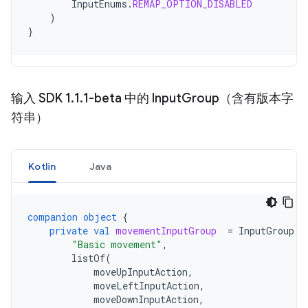
InputEnums
.
REMAP_OPTION_DISABLED
)
}
输入 SDK 1
.
1
.
1-beta 中的 Input
Group（含有版本字
符串）
Kotlin
Java
companion
object
{
private
val
movementInputGroup
=
InputGroup
.
c
"Basic movement"
,
listOf
(
moveUpInputAction
,
moveLeftInputAction
,
moveDownInputAction
,