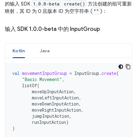
的输入 SDK
1.0.0-beta
create()
方法创建的组可重新
映射，其 ID 为 0 且版本 ID 为空字符串 (
""
)：
输入 SDK 1
.
0
.
0-beta 中的 Input
Group
Kotlin
Java
val
movementInputGroup
=
InputGroup
.
create
(
"Basic Movement"
,
listOf
(
moveUpInputAction
,
moveLeftInputAction
,
moveDownInputAction
,
moveRightInputAction
,
jumpInputAction
,
runInputAction
)
)