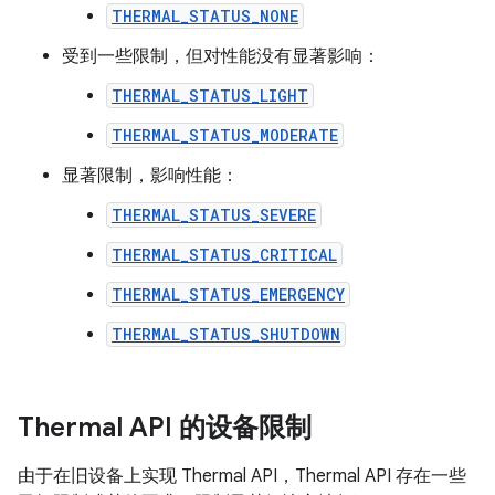
THERMAL_STATUS_NONE
受到一些限制，但对性能没有显著影响：
THERMAL_STATUS_LIGHT
THERMAL_STATUS_MODERATE
显著限制，影响性能：
THERMAL_STATUS_SEVERE
THERMAL_STATUS_CRITICAL
THERMAL_STATUS_EMERGENCY
THERMAL_STATUS_SHUTDOWN
Thermal API 的设备限制
由于在旧设备上实现 Thermal API，Thermal API 存在一些