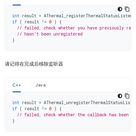
int
result
=
AThermal_registerThermalStatusListene
if
(
result
!=
0
)
{
// failed, check whether you have previously regi
// hasn’t been unregistered
}
请记得在完成后移除监听器
C++
Java
int
result
=
AThermal_unregisterThermalStatusListe
if
(
result
!=
0
)
{
// failed, check whether the callback has been re
}