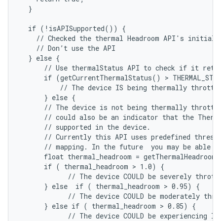
  }

  if (!isAPISupported()) {

    // Checked the thermal Headroom API's initial r
    // Don’t use the API

  } else {

      // Use thermalStatus API to check if it retur
      if (getCurrentThermalStatus() > THERMAL_STAT
          // The device IS being thermally throttle
      } else {

      // The device is not being thermally throttle
      // could also be an indicator that the Therma
      // supported in the device.

      // Currently this API uses predefined thresho
      // mapping. In the future  you may be able to
      float thermal_headroom = getThermalHeadroom(
      if ( thermal_headroom > 1.0) {

            // The device COULD be severely throttl
      } else  if ( thermal_headroom > 0.95) {

            // The device COULD be moderately throt
      } else if ( thermal_headroom > 0.85) {

            // The device COULD be experiencing lig