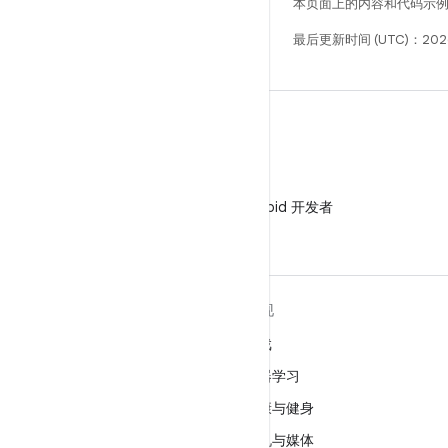
本页面上的内容和代码示
最后更新时间 (UTC)：202
微信
在微信中关注 Android 开发者
关于 ANDROID
发现
Android
游戏
适用于企业的 Android
机器学习
安全
健康与健身
源代码
相机与媒体