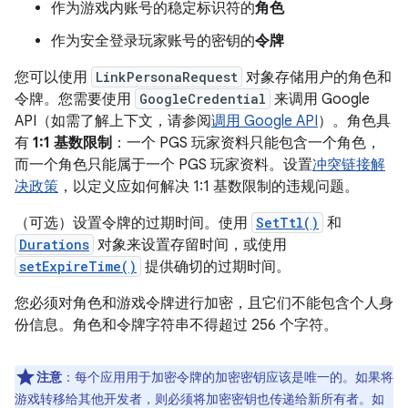
作为游戏内账号的稳定标识符的
角色
作为安全登录玩家账号的密钥的
令牌
您可以使用
LinkPersonaRequest
对象存储用户的角色和
令牌。您需要使用
GoogleCredential
来调用 Google
API（如需了解上下文，请参阅
调用 Google API
）。角色具
有
1:1 基数限制
：一个 PGS 玩家资料只能包含一个角色，
而一个角色只能属于一个 PGS 玩家资料。设置
冲突链接解
决政策
，以定义应如何解决 1:1 基数限制的违规问题。
（可选）设置令牌的过期时间。使用
SetTtl()
和
Durations
对象来设置存留时间，或使用
setExpireTime()
提供确切的过期时间。
您必须对角色和游戏令牌进行加密，且它们不能包含个人身
份信息。角色和令牌字符串不得超过 256 个字符。
注意
：每个应用用于加密令牌的加密密钥应该是唯一的。如果将
游戏转移给其他开发者，则必须将加密密钥也传递给新所有者。如