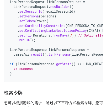
LinkPersonaRequest
linkPersonaRequest
=
LinkPersonaRequest
.
newBuilder
()
.
setSessionId
(
recallSessionId
)
.
setPersona
(
persona
)
.
setToken
(
token
)
.
setCardinalityConstraint
(
ONE_PERSONA_TO_ONE_
.
setConflictingLinksResolutionPolicy
(
CREATE_NE
.
setTtl
(
Durations
.
fromDays
(
7
))
// Optionally 
.
build
();
LinkPersonaResponse
linkPersonaResponse
=
gamesApi
.
recall
().
linkPersona
(
linkPersonaRequest
if
(
linkPersonaResponse
.
getState
()
==
LINK_CREATED
// success
}
检索令牌
您可以根据游戏的需求，通过以下三种方式检索令牌。您可