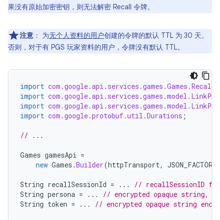
果没有原始加密密钥，则无法解密 Recall 令牌。
注意
：
为
无个人资料的用户
创建的令牌的默认 TTL 为 30 天。
否则，对于有 PGS 玩家资料的用户，令牌没有默认 TTL。
import
com.google.api.services.games.Games.Recall.
import
com.google.api.services.games.model.LinkPer
import
com.google.api.services.games.model.LinkPer
import
com.google.protobuf.util.Durations
;
// ...
Games
gamesApi
=
new
Games
.
Builder
(
httpTransport
,
JSON_FACTORY
String
recallSessionId
=
...
// recallSessionID fr
String
persona
=
...
// encrypted opaque string, s
String
token
=
...
// encrypted opaque string enco