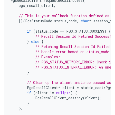
PgsRecallClient_requestRecallAccess
(
pgs_recall_client
,
// This is your callback function defined as a
[](
PgsStatusCode
status_code
,
char
*
session_id
if
(
status_code
==
PGS_STATUS_SUCCESS
)
{
// Recall Session Id Fetched Successfu
}
else
{
// Fetching Recall Session Id Failed
// Handle error based on status_code.
// Examples:
// PGS_STATUS_NETWORK_ERROR: Check int
// PGS_STATUS_INTERNAL_ERROR: An unexp
}
// Clean up the client instance passed as 
PgsRecallClient
*
client
=
static_cast<PgsR
if
(
client
!=
nullptr
)
{
PgsRecallClient_destroy
(
client
);
}
},