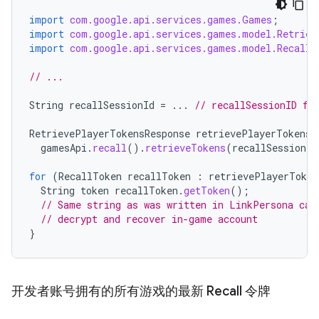
import
com.google.api.services.games.Games
;
import
com.google.api.services.games.model.Retriev
import
com.google.api.services.games.model.RecallT
// ...
String
recallSessionId
=
...
// recallSessionID fr
RetrievePlayerTokensResponse
retrievePlayerTokensR
gamesApi
.
recall
().
retrieveTokens
(
recallSessionId
for
(
RecallToken
recallToken
:
retrievePlayerToken
String
token
recallToken
.
getToken
();
// Same string as was written in LinkPersona cal
// decrypt and recover in-game account
}
开发者账号拥有的所有游戏的最新 Recall 令牌