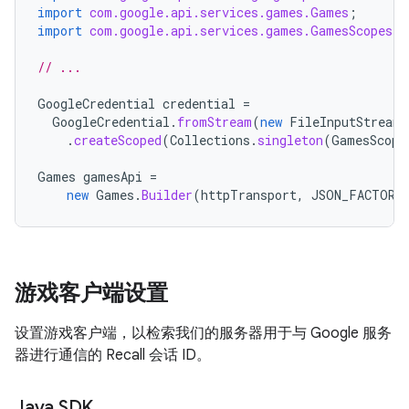
import
com.google.api.services.games.Games
;
import
com.google.api.services.games.GamesScopes
;
// ...
GoogleCredential
credential
=
GoogleCredential
.
fromStream
(
new
FileInputStream
(
.
createScoped
(
Collections
.
singleton
(
GamesScope
Games
gamesApi
=
new
Games
.
Builder
(
httpTransport
,
JSON_FACTORY
游戏客户端设置
设置游戏客户端，以检索我们的服务器用于与 Google 服务
器进行通信的 Recall 会话 ID。
Java SDK