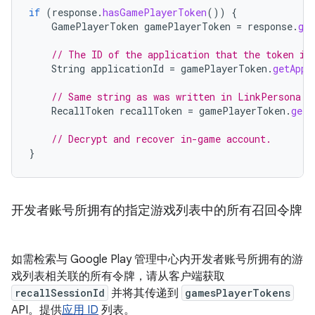
if
(
response
.
hasGamePlayerToken
())
{
GamePlayerToken
gamePlayerToken
=
response
.
ge
// The ID of the application that the token is
String
applicationId
=
gamePlayerToken
.
getAppl
// Same string as was written in LinkPersona c
RecallToken
recallToken
=
gamePlayerToken
.
getR
// Decrypt and recover in-game account.
}
开发者账号所拥有的指定游戏列表中的所有召回令牌
如需检索与 Google Play 管理中心内开发者账号所拥有的游
戏列表相关联的所有令牌，请从客户端获取
recallSessionId
并将其传递到
gamesPlayerTokens
API。提供
应用 ID
列表。