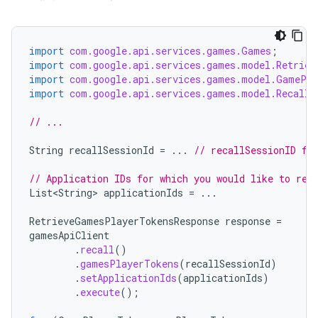
import
com.google.api.services.games.Games
;
import
com.google.api.services.games.model.Retriev
import
com.google.api.services.games.model.GamePla
import
com.google.api.services.games.model.RecallT
// ...
String
recallSessionId
=
...
// recallSessionID fr
// Application IDs for which you would like to ret
List<String>
applicationIds
=
...
RetrieveGamesPlayerTokensResponse
response
=
gamesApiClient
.
recall
()
.
gamesPlayerTokens
(
recallSessionId
)
.
setApplicationIds
(
applicationIds
)
.
execute
();