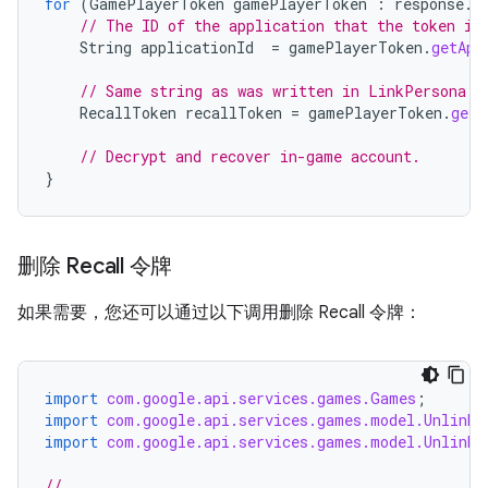
for
(
GamePlayerToken
gamePlayerToken
:
response
.
g
// The ID of the application that the token is
String
applicationId
=
gamePlayerToken
.
getApp
// Same string as was written in LinkPersona c
RecallToken
recallToken
=
gamePlayerToken
.
getR
// Decrypt and recover in-game account.
}
删除 Recall 令牌
如果需要，您还可以通过以下调用删除 Recall 令牌：
import
com.google.api.services.games.Games
;
import
com.google.api.services.games.model.UnlinkP
import
com.google.api.services.games.model.UnlinkP
// ...