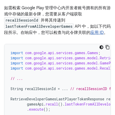
如需检索 Google Play 管理中心内开发者账号拥有的所有游
戏中存储的最新令牌，您需要从客户端获取
recallSessionId
并将其传递到
lastTokenFromAllDeveloperGames
API 中，如以下代码
段所示。在响应中，您可以检查与此令牌关联的
应用 ID
。
import
com.google.api.services.games.Games
;
import
com.google.api.services.games.model.Retriev
import
com.google.api.services.games.model.GamePla
import
com.google.api.services.games.model.RecallT
// ...
String
recallSessionId
=
...
// recallSessionID fr
RetrieveDeveloperGamesLastPlayerTokenResponse
resp
gamesApi
.
recall
().
lastTokenFromAllDevelope
.
execute
();