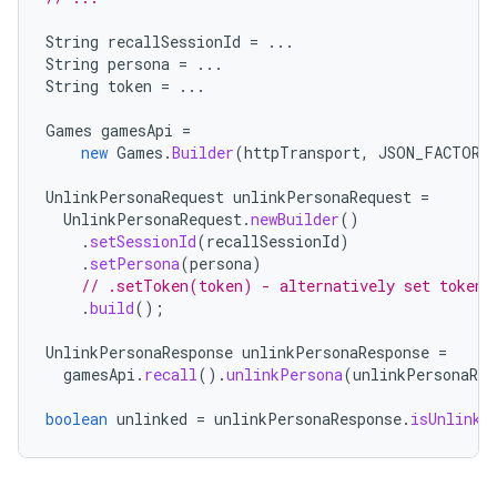
String
recallSessionId
=
...
String
persona
=
...
String
token
=
...
Games
gamesApi
=
new
Games
.
Builder
(
httpTransport
,
JSON_FACTORY
UnlinkPersonaRequest
unlinkPersonaRequest
=
UnlinkPersonaRequest
.
newBuilder
()
.
setSessionId
(
recallSessionId
)
.
setPersona
(
persona
)
// .setToken(token) - alternatively set token,
.
build
();
UnlinkPersonaResponse
unlinkPersonaResponse
=
gamesApi
.
recall
().
unlinkPersona
(
unlinkPersonaReq
boolean
unlinked
=
unlinkPersonaResponse
.
isUnlinke