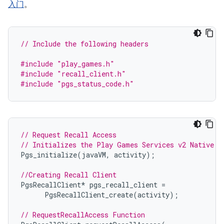
入门
。
// Include the following headers
#include
"play_games.h"
#include
"recall_client.h"
#include
"pgs_status_code.h"
// Request Recall Access
// Initializes the Play Games Services v2 Native S
Pgs_initialize
(
javaVM
,
activity
);
//Creating Recall Client
PgsRecallClient
*
pgs_recall_client
=
PgsRecallClient_create
(
activity
);
// RequestRecallAccess Function