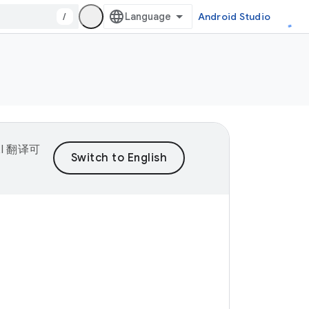
/
Android Studio
I 翻译可