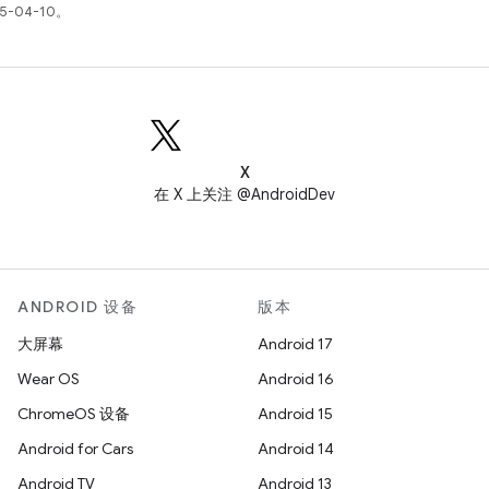
5-04-10。
X
在 X 上关注 @AndroidDev
ANDROID 设备
版本
大屏幕
Android 17
Wear OS
Android 16
ChromeOS 设备
Android 15
Android for Cars
Android 14
Android TV
Android 13