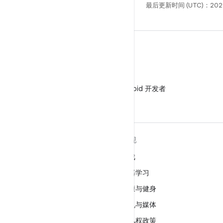
最后更新时间 (UTC)：202
微信
在微信中关注 Android 开发者
关于 ANDROID
发现
Android
游戏
适用于企业的 Android
机器学习
安全
健康与健身
源代码
相机与媒体
新闻
隐私权政策