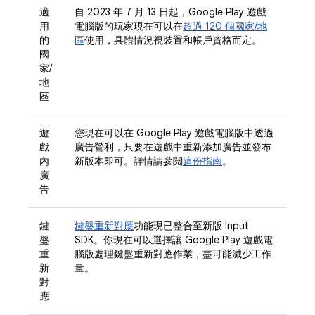
適
自 2023 年 7 月 13 日起，Google Play 遊戲
用
電腦版的玩家現在可以在
超過 120 個國家/地
的
區
使用，具體情況視裝置和帳戶資格而定。
國
家/
地
區
遊
您現在可以在 Google Play 遊戲電腦版中透過
戲
廣告營利，只要在遊戲中重新添加廣告並發布
內
新版本即可。詳情請參閱
這份指南
。
廣
告
鍵
鍵盤重新對應
功能現已整合至新版 Input
盤
SDK。你現在可以選擇讓 Google Play 遊戲電
重
腦版處理鍵盤重新對應作業，盡可能減少工作
新
量。
對
應