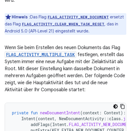
wird.
Hinweis
:Das Flag
ersetzt
FLAG_ACTIVITY_NEW_DOCUMENT
das Flag
, das in
FLAG_ACTIVITY_CLEAR_WHEN_TASK_RESET
Android 5.0 (API-Level 21) eingestellt wurde.
Wenn Sie beim Erstellen des neuen Dokuments das Flag
FLAG_ACTIVITY_MULTIPLE_TASK
festlegen, erstellt das
System immer eine neue Aufgabe mit der Zielaktivität als
Root. Mit dieser Einstellung kann dasselbe Dokument in
mehreren Aufgaben geöffnet werden. Der folgende Code
zeigt, wie die Hauptaktivität dies tut und die neue
Aktivität über Ihr Composable startet:
private
fun
newDocumentIntent
(
context
:
Context
):
I
Intent
(
context
,
NewDocumentActivity
::
class
.
jav
addFlags
(
Intent
.
FLAG_ACTIVITY_NEW_DOCUMEN
putExtra
(
KEY_EXTRA_NEW_DOCUMENT_COUNTER
,