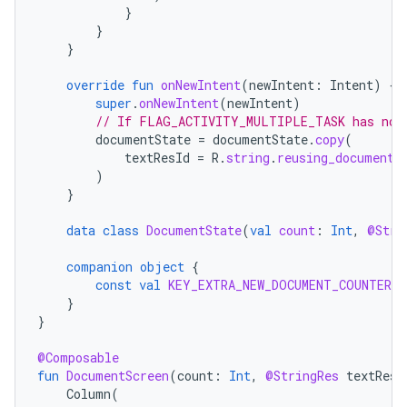
}
}
}
override
fun
onNewIntent
(
newIntent
:
Intent
)
{
super
.
onNewIntent
(
newIntent
)
// If FLAG_ACTIVITY_MULTIPLE_TASK has not 
documentState
=
documentState
.
copy
(
textResId
=
R
.
string
.
reusing_document_
)
}
data
class
DocumentState
(
val
count
:
Int
,
@Stri
companion
object
{
const
val
KEY_EXTRA_NEW_DOCUMENT_COUNTER
=
}
}
@Composable
fun
DocumentScreen
(
count
:
Int
,
@StringRes
textResI
Column
(