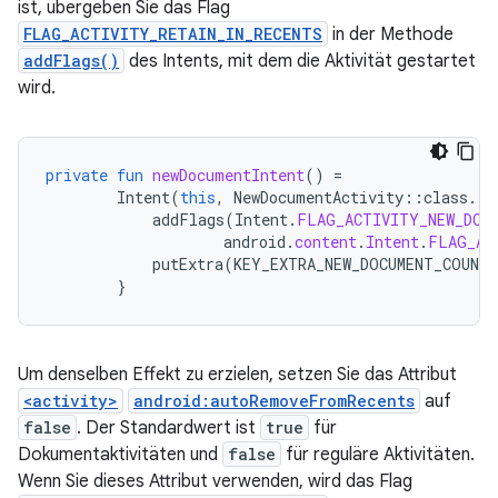
ist, übergeben Sie das Flag
FLAG_ACTIVITY_RETAIN_IN_RECENTS
in der Methode
addFlags()
des Intents, mit dem die Aktivität gestartet
wird.
private
fun
newDocumentIntent
()
=
Intent
(
this
,
NewDocumentActivity
::
class
.
ja
addFlags
(
Intent
.
FLAG_ACTIVITY_NEW_DOC
android
.
content
.
Intent
.
FLAG_AC
putExtra
(
KEY_EXTRA_NEW_DOCUMENT_COUNTE
}
Um denselben Effekt zu erzielen, setzen Sie das Attribut
<activity>
android:autoRemoveFromRecents
auf
false
. Der Standardwert ist
true
für
Dokumentaktivitäten und
false
für reguläre Aktivitäten.
Wenn Sie dieses Attribut verwenden, wird das Flag