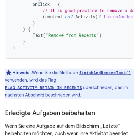
onClick
=
{
// It is good practice to remove a doc
(
context
as?
Activity
)
?.
finishAndRemov
}
)
{
Text
(
"Remove from Recents"
)
}
}
Hinweis
:Wenn Sie die Methode
finishAndRemoveTask()
verwenden, wird das Flag
überschrieben, das im
FLAG_ACTIVITY_RETAIN_IN_RECENTS
nächsten Abschnitt beschrieben wird.
Erledigte Aufgaben beibehalten
Wenn Sie eine Aufgabe auf dem Bildschirm „Letzte“
beibehalten möchten, auch wenn ihre Aktivität beendet