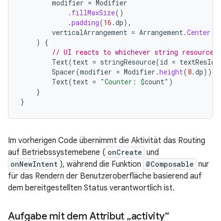
modifier
=
Modifier
.
fillMaxSize
()
.
padding
(
16.
dp
),
verticalArrangement
=
Arrangement
.
Center
)
{
// UI reacts to whichever string resource 
Text
(
text
=
stringResource
(
id
=
textResId
)
Spacer
(
modifier
=
Modifier
.
height
(
8.
dp
))
Text
(
text
=
"Counter: 
$
count
"
)
}
}
Im vorherigen Code übernimmt die Aktivität das Routing
auf Betriebssystemebene (
onCreate
und
onNewIntent
), während die Funktion
@Composable
nur
für das Rendern der Benutzeroberfläche basierend auf
dem bereitgestellten Status verantwortlich ist.
Aufgabe mit dem Attribut „activity“