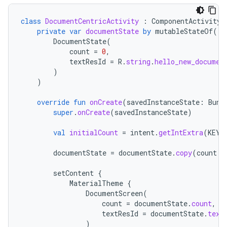
class
DocumentCentricActivity
:
ComponentActivity
(
private
var
documentState
by
mutableStateOf
(
DocumentState
(
count
=
0
,
textResId
=
R
.
string
.
hello_new_documen
)
)
override
fun
onCreate
(
savedInstanceState
:
Bund
super
.
onCreate
(
savedInstanceState
)
val
initialCount
=
intent
.
getIntExtra
(
KEY_
documentState
=
documentState
.
copy
(
count
=
setContent
{
MaterialTheme
{
DocumentScreen
(
count
=
documentState
.
count
,
textResId
=
documentState
.
text
)