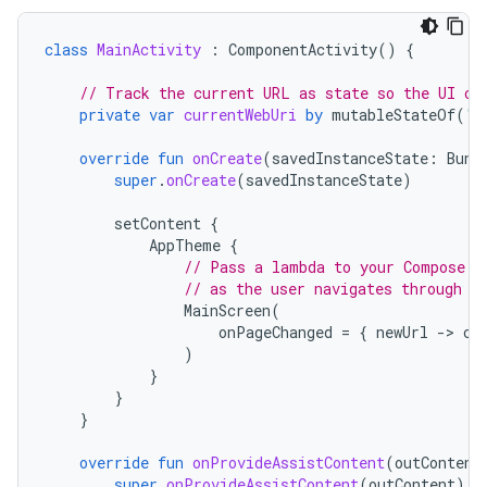
class
MainActivity
:
ComponentActivity
()
{
// Track the current URL as state so the UI ca
private
var
currentWebUri
by
mutableStateOf
(
"h
override
fun
onCreate
(
savedInstanceState
:
Bund
super
.
onCreate
(
savedInstanceState
)
setContent
{
AppTheme
{
// Pass a lambda to your Compose U
// as the user navigates through y
MainScreen
(
onPageChanged
=
{
newUrl
-
>
cu
)
}
}
}
override
fun
onProvideAssistContent
(
outContent
super
.
onProvideAssistContent
(
outContent
)