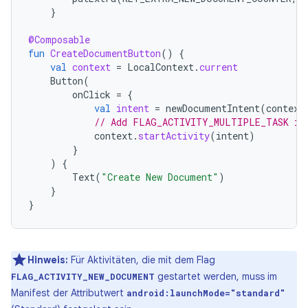
}
@Composable
fun
CreateDocumentButton
()
{
val
context
=
LocalContext
.
current
Button
(
onClick
=
{
val
intent
=
newDocumentIntent
(
context
// Add FLAG_ACTIVITY_MULTIPLE_TASK if
context
.
startActivity
(
intent
)
}
)
{
Text
(
"Create New Document"
)
}
}
Hinweis:
Für Aktivitäten, die mit dem Flag
gestartet werden, muss im
FLAG_ACTIVITY_NEW_DOCUMENT
Manifest der Attributwert
android:launchMode="standard"