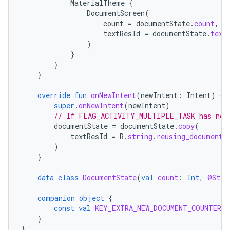
MaterialTheme
{
DocumentScreen
(
count
=
documentState
.
count
,
textResId
=
documentState
.
text
)
}
}
}
override
fun
onNewIntent
(
newIntent
:
Intent
)
{
super
.
onNewIntent
(
newIntent
)
// If FLAG_ACTIVITY_MULTIPLE_TASK has not 
documentState
=
documentState
.
copy
(
textResId
=
R
.
string
.
reusing_document_
)
}
data
class
DocumentState
(
val
count
:
Int
,
@Stri
companion
object
{
const
val
KEY_EXTRA_NEW_DOCUMENT_COUNTER
=
}
}