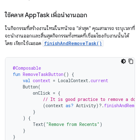
ใช้คลาส App
Task เพื่อนำงานออก
ในกิจกรรมที่สร้างงานใหม่ในหน้าจอ "ล่าสุด" คุณสามารถ ระบุเวลาที่
จะนำงานออกและสิ้นสุดกิจกรรมทั้งหมดที่เชื่อมโยงกับงานนั้นได้
โดย เรียกใช้เมธอด
finishAndRemoveTask()
@Composable
fun
RemoveTaskButton
()
{
val
context
=
LocalContext
.
current
Button
(
onClick
=
{
// It is good practice to remove a doc
(
context
as?
Activity
)
?.
finishAndRemov
}
)
{
Text
(
"Remove from Recents"
)
}
}