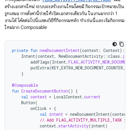
สร้างเอกสารใหม่ ระบบจะสร้างงานใหม่โดยมี กิจกรรมเป้าหมายเป็น
รูทเสมอ การตั้งค่านี้ช่วยให้เปิดเอกสารเดียวกัน ในงานมากกว่า 1
งานได้ โค้ดต่อไปนี้แสดงวิธีที่กิจกรรมหลัก ทำเช่นนี้และเริ่มกิจกรรม
ใหม่จาก Composable
private
fun
newDocumentIntent
(
context
:
Context
):
I
Intent
(
context
,
NewDocumentActivity
::
class
.
jav
addFlags
(
Intent
.
FLAG_ACTIVITY_NEW_DOCUMEN
putExtra
(
KEY_EXTRA_NEW_DOCUMENT_COUNTER
,
}
@Composable
fun
CreateDocumentButton
()
{
val
context
=
LocalContext
.
current
Button
(
onClick
=
{
val
intent
=
newDocumentIntent
(
context
// Add FLAG_ACTIVITY_MULTIPLE_TASK if
context
.
startActivity
(
intent
)