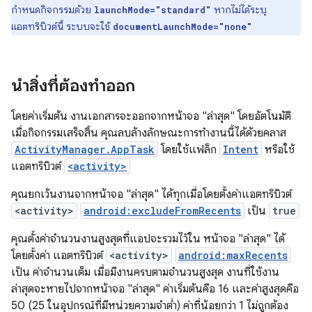
กำหนดกิจกรรมด้วย
หากไม่ได้ระบุ
launchMode="standard"
แอตทริบิวต์นี้ ระบบจะใช้
documentLaunchMode="none"
นำสิ่งที่ต้องทำออก
โดยค่าเริ่มต้น งานเอกสารจะออกจากหน้าจอ "ล่าสุด" โดยอัตโนมัติ
เมื่อกิจกรรมเสร็จสิ้น คุณลบล้างลักษณะการทำงานนี้ได้ด้วยคลาส
ActivityManager.AppTask
โดยใช้แฟล็ก
Intent
หรือใช้
แอตทริบิวต์
<activity>
คุณยกเว้นงานจากหน้าจอ "ล่าสุด" ได้ทุกเมื่อโดยตั้งค่าแอตทริบิวต์
<activity>
android:excludeFromRecents
เป็น
true
คุณตั้งค่าจำนวนงานสูงสุดที่แอปจะรวมไว้ใน หน้าจอ "ล่าสุด" ได้
โดยตั้งค่า แอตทริบิวต์
<activity>
android:maxRecents
เป็น ค่าจำนวนเต็ม เมื่อมีงานครบตามจำนวนสูงสุด งานที่ใช้งาน
ล่าสุดจะหายไปจากหน้าจอ "ล่าสุด" ค่าเริ่มต้นคือ 16 และค่าสูงสุดคือ
50 (25 ในอุปกรณ์ที่มีหน่วยความจำต่ำ) ค่าที่น้อยกว่า 1 ไม่ถูกต้อง