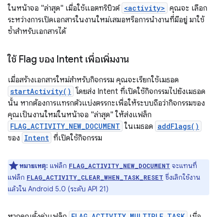
ในหน้าจอ "ล่าสุด" เมื่อใช้แอตทริบิวต์
<activity>
คุณจะ เลือก
ระหว่างการเปิดเอกสารในงานใหม่เสมอหรือการนำงานที่มีอยู่ มาใช้
ซ้ำสำหรับเอกสารได้
ใช้ Flag ของ Intent เพื่อเพิ่มงาน
เมื่อสร้างเอกสารใหม่สำหรับกิจกรรม คุณจะเรียกใช้เมธอด
startActivity()
โดยส่ง Intent ที่เปิดใช้กิจกรรมไปยังเมธอด
นั้น หากต้องการแทรกตัวแบ่งตรรกะเพื่อให้ระบบถือว่ากิจกรรมของ
คุณเป็นงานใหม่ในหน้าจอ "ล่าสุด" ให้ส่งแฟล็ก
FLAG_ACTIVITY_NEW_DOCUMENT
ในเมธอด
addFlags()
ของ
Intent
ที่เปิดใช้กิจกรรม
หมายเหตุ:
แฟล็ก
จะแทนที่
FLAG_ACTIVITY_NEW_DOCUMENT
แฟล็ก
ซึ่งเลิกใช้งาน
FLAG_ACTIVITY_CLEAR_WHEN_TASK_RESET
แล้วใน Android 5.0 (ระดับ API 21)
หากคุณตั้งค่าแฟล็ก
FLAG_ACTIVITY_MULTIPLE_TASK
เมื่อ