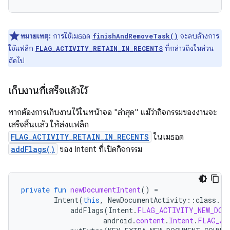
หมายเหตุ:
การใช้เมธอด
จะลบล้างการ
finishAndRemoveTask()
ใช้แฟล็ก
ที่กล่าวถึงในส่วน
FLAG_ACTIVITY_RETAIN_IN_RECENTS
ถัดไป
เก็บงานที่เสร็จแล้วไว้
หากต้องการเก็บงานไว้ในหน้าจอ "ล่าสุด" แม้ว่ากิจกรรมของงานจะ
เสร็จสิ้นแล้ว ให้ส่งแฟล็ก
FLAG_ACTIVITY_RETAIN_IN_RECENTS
ในเมธอด
addFlags()
ของ Intent ที่เปิดกิจกรรม
private
fun
newDocumentIntent
()
=
Intent
(
this
,
NewDocumentActivity
::
class
.
ja
addFlags
(
Intent
.
FLAG_ACTIVITY_NEW_DOC
android
.
content
.
Intent
.
FLAG_AC