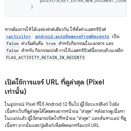
putExtra
(
KEY_EXTRA_NEW_DOCUMENT_COUNTE
}
หากต้องการให้ได้เอฟเฟกต์เดียวกัน ให้ตั้งค่าแอตทริบิวต์
<activity>
android:autoRemoveFromRecents
เป็น
false
ค่าเริ่มต้นคือ
true
สำหรับกิจกรรมในเอกสาร และ
false
สำหรับ กิจกรรมปกติ การใช้แอตทริบิวต์นี้จะลบล้างแฟล็ก
FLAG_ACTIVITY_RETAIN_IN_RECENTS
เปิดใช้การแชร์ URL ที่ดูล่าสุด (Pixel
เท่านั้น)
ในอุปกรณ์ Pixel ที่ใช้ Android 12 ขึ้นไป ผู้ใช้จะแชร์ลิงก์ ไปยัง
เนื้อหาเว็บที่ดูล่าสุดได้โดยตรงจากหน้าจอ "ล่าสุด" หลังจากดูเนื้อหา
ในแอปแล้ว ผู้ใช้สามารถปัดไปที่หน้าจอ "ล่าสุด" และค้นหาแอป ที่ดู
เนื้อหา จากนั้นแตะปุ่มลิงก์เพื่อคัดลอกหรือแชร์ URL