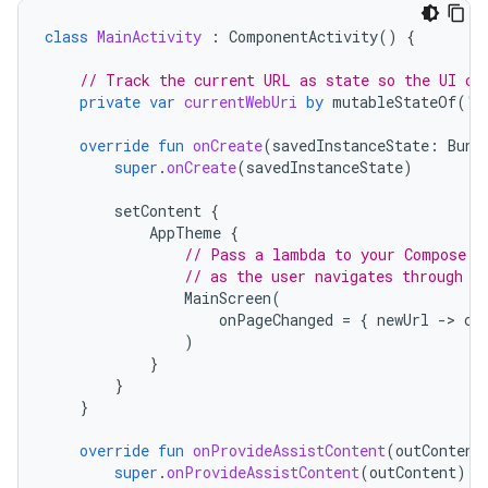
class
MainActivity
:
ComponentActivity
()
{
// Track the current URL as state so the UI ca
private
var
currentWebUri
by
mutableStateOf
(
"h
override
fun
onCreate
(
savedInstanceState
:
Bund
super
.
onCreate
(
savedInstanceState
)
setContent
{
AppTheme
{
// Pass a lambda to your Compose U
// as the user navigates through y
MainScreen
(
onPageChanged
=
{
newUrl
-
>
cu
)
}
}
}
override
fun
onProvideAssistContent
(
outContent
super
.
onProvideAssistContent
(
outContent
)