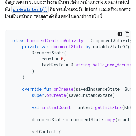
ข้อมูลเจตนา ระบบจะนำงานนั้นมาไว้ด้านหน้าและส่งเจตนาใหม่ไป
ยัง
onNewIntent()
กิจกรรมใหม่จะรับ Intent และสร้างเอกสาร
ใหม่ในหน้าจอ "ล่าสุด" ดังที่แสดงในตัวอย่างต่อไปนี้
class
DocumentCentricActivity
:
ComponentActivity
(
private
var
documentState
by
mutableStateOf
(
DocumentState
(
count
=
0
,
textResId
=
R
.
string
.
hello_new_documen
)
)
override
fun
onCreate
(
savedInstanceState
:
Bund
super
.
onCreate
(
savedInstanceState
)
val
initialCount
=
intent
.
getIntExtra
(
KEY_
documentState
=
documentState
.
copy
(
count
=
setContent
{