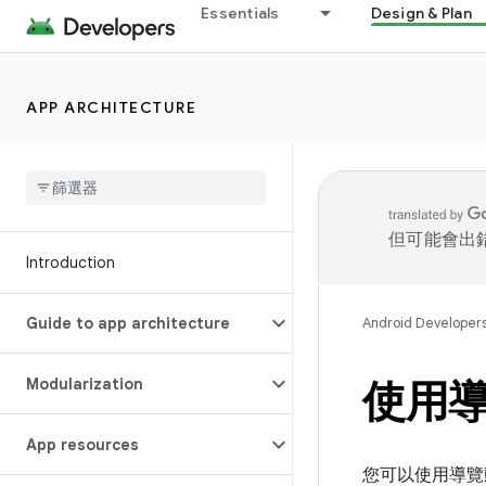
Essentials
Design & Plan
APP ARCHITECTURE
但可能會出
Introduction
Guide to app architecture
Android Developer
Modularization
使用
App resources
您可以使用導覽