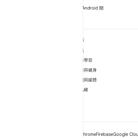
WeChat
在 WeChat 上追蹤 Android 開
發人員
深入瞭解 ANDROID
探索
Android
遊戲
企業專用 Android
機器學習
安全性
健康與健身
原始碼
相機與媒體
新聞
隱私權
網誌
5G
Podcast
Android
Chrome
Firebase
Google Clou