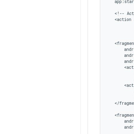
app:star
<!--
Act
<action
</fragme
andr