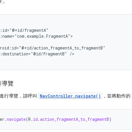
B
。
:destination="@id/fragmentB"
/>

行導覽
進行導覽，請呼叫
NavController.navigate()
，並將動作的
er
.
navigate
(
R
.
id
.
action_fragmentA_to_fragmentB
)