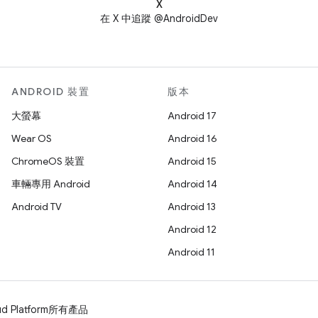
X
在 X 中追蹤 @AndroidDev
ANDROID 裝置
版本
大螢幕
Android 17
Wear OS
Android 16
ChromeOS 裝置
Android 15
車輛專用 Android
Android 14
Android TV
Android 13
Android 12
Android 11
d Platform
所有產品