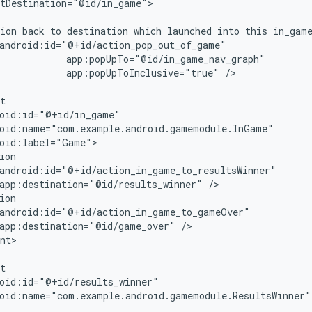
tDestination="@id/in_game">

ion
back
to
destination
which
launched
into
this
in_gam
app:popUpToInclusive="true"
/>

app:destination="@id/results_winner"
app:destination="@id/game_over"
nt>

oid:name="com.example.android.gamemodule.ResultsWinner"