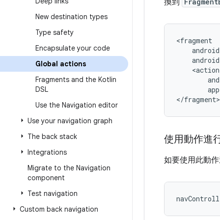
Deep links
換到
Fragment
New destination types
Type safety
Encapsulate your code
Global actions
Fragments and the Kotlin
DSL
app
Use the Navigation editor
Use your navigation graph
The back stack
使用動作進
Integrations
如要使用此動作
Migrate to the Navigation
component
Test navigation
navControll
Custom back navigation