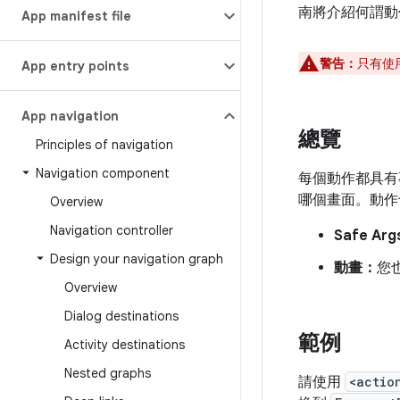
南將介紹何謂動
App manifest file
警告：
只有使用
App entry points
App navigation
總覽
Principles of navigation
Navigation component
每個動作都具有
哪個畫面。動作
Overview
Navigation controller
Safe Ar
Design your navigation graph
動畫：
您
Overview
Dialog destinations
範例
Activity destinations
Nested graphs
請使用
<actio