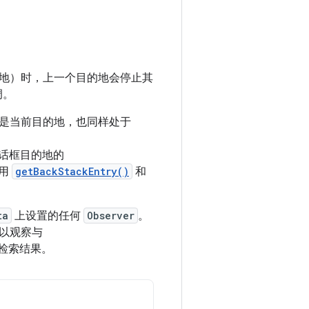
地）时，上一个目的地会停止其
调。
是当前目的地，也同样处于
话框目的地的
使用
getBackStackEntry()
和
ta
上设置的任何
Observer
。
以观察与
检索结果。