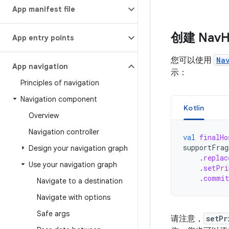
App manifest file
创建 Nav
H
App entry points
您可以使用
Na
App navigation
示：
Principles of navigation
Navigation component
Kotlin
Overview
Navigation controller
val
finalHo
supportFrag
Design your navigation graph
.
replac
Use your navigation graph
.
setPri
.
commit
Navigate to a destination
Navigate with options
Safe args
请注意，
setPr