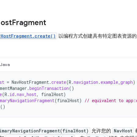
ost
Fragment
vHostFragment.create()
以编程方式创建具有特定图表资源
Java
st
=
NavHostFragment
.
create
(
R
.
navigation
.
example_graph
)
mentManager
.
beginTransaction
()
e
(
R
.
id
.
nav_host
,
finalHost
)
maryNavigationFragment
(
finalHost
)
// equivalent to app:
()
imaryNavigationFragment(finalHost)
允许您的
NavHost