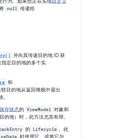
现此行为。如果您正在实现
自定义
以将
null
传递给
ry()
并向其传递目的地 ID 获
含指定目的地的多个实
re
和
关联目的地从返回堆栈中退出
除。
保存状态
的
ViewModel
对象和
目的地）时，此方法尤其有用。
tackEntry
的
Lifecycle
。此
iveData
时使用它，或将它与