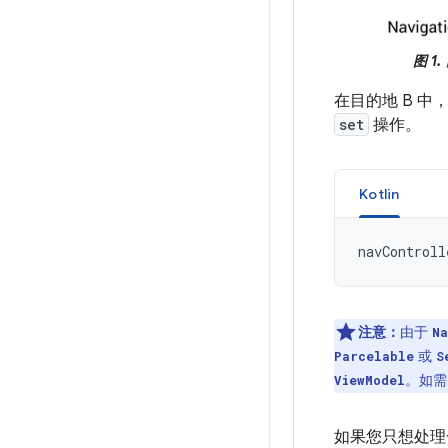
图 1.
在目的地 B 中
set
操作。
Kotlin
navControll
注意：
由于
Na
或
Parcelable
S
。如需
ViewModel
如果您只想处理