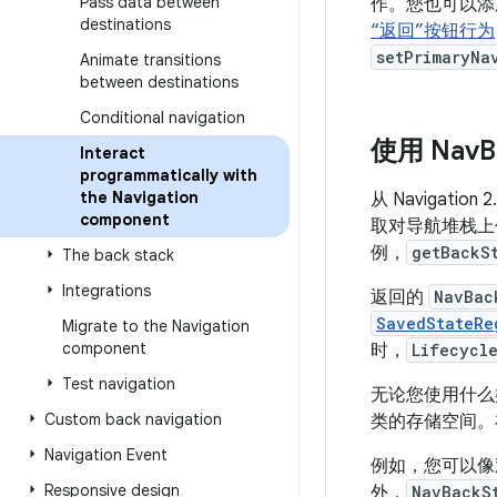
Pass data between
作。您也可以
destinations
“返回”按钮行为
setPrimaryNa
Animate transitions
between destinations
Conditional navigation
使用 Nav
B
Interact
programmatically with
the Navigation
从 Navigati
component
取对导航堆栈
例，
getBackS
The back stack
Integrations
返回的
NavBac
SavedStateRe
Migrate to the Navigation
component
时，
Lifecycl
Test navigation
无论您使用什么
Custom back navigation
类的存储空间。
Navigation Event
例如，您可以像观察 F
Responsive design
外，
NavBackS