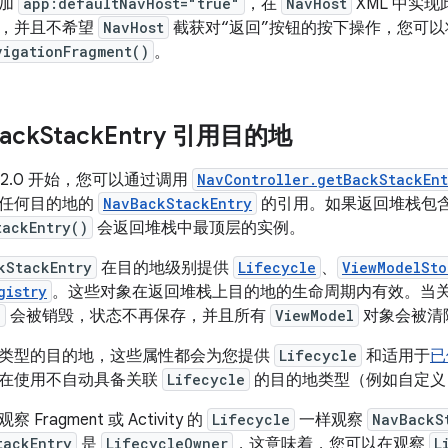
添加
app:defaultNavHost="true"
，在
NavHost
XML 中实
，并且不希望
NavHost
截获对“返回”按钮的按下操作，您可
vigationFragment()
。
ack
Stack
Entry 引用目的地
on 2.2.0 开始，您可以通过调用
NavController.getBackStackEnt
上任何目的地的
NavBackStackEntry
的引用。如果返回堆栈包
tackEntry()
会返回堆栈中最顶层的实例。
kStackEntry
在目的地级别提供
Lifecycle
、
ViewModelSto
gistry
。这些对象在返回堆栈上目的地的生命周期内有效。当
e
会被销毁，状态不再保存，并且所有
ViewModel
对象会被清
类型的目的地，这些属性都会为您提供
Lifecycle
和适用于
已
在使用不自动具备关联
Lifecycle
的目的地类型（例如自定义
ragment 或 Activity 的
Lifecycle
一样观察
NavBackS
tackEntry
是
LifecycleOwner
，这意味着，您可以在观察
L