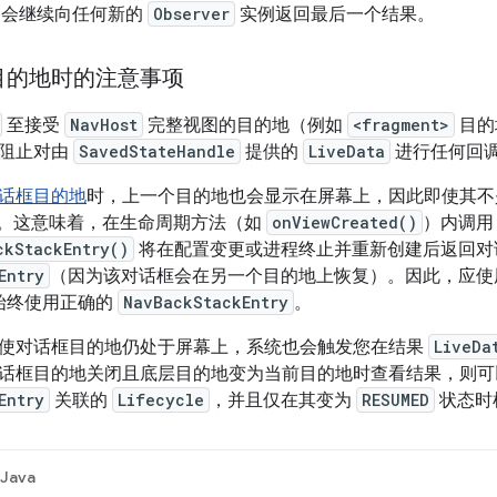
会继续向任何新的
Observer
实例返回最后一个结果。
目的地时的注意事项
至接受
NavHost
完整视图的目的地（例如
<fragment>
目的
而阻止对由
SavedStateHandle
提供的
LiveData
进行任何回
话框目的地
时，上一个目的地也会显示在屏幕上，因此即使其不
。这意味着，在生命周期方法（如
onViewCreated()
）内调用
ckStackEntry()
将在配置变更或进程终止并重新创建后返回对
Entry
（因为该对话框会在另一个目的地上恢复）。因此，应
保始终使用正确的
NavBackStackEntry
。
使对话框目的地仍处于屏幕上，系统也会触发您在结果
LiveDa
话框目的地关闭且底层目的地变为当前目的地时查看结果，则可
Entry
关联的
Lifecycle
，并且仅在其变为
RESUMED
状态时
Java