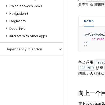
具有生命周期感
Swipe between views
Navigation 3
Kotlin
Fragments
Deep links
myViewModel
Interact with other apps
// reac
})
Dependency injection
每当调用
navi
RESUMED
移至
的地，否则其
向上一个
在 Navigatio