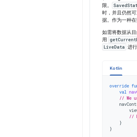
限。
SavedSta
时，并且仍然可
据。作为一种在
如需将数据从目的
用
getCurrent
LiveData
进
Kotlin
override
fu
val
nav
// We u
navCont
vie
// 
}
}