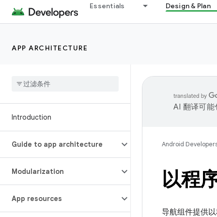
Essentials
Design & Plan
APP ARCHITECTURE
AI 翻译可
Introduction
Guide to app architecture
Android Developer
Modularization
以程序化
App resources
导航组件提供以