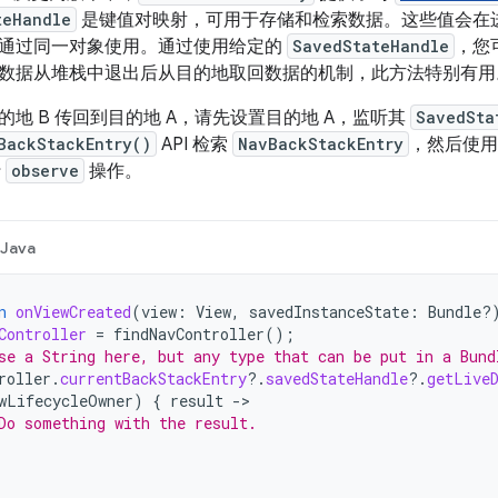
teHandle
是键值对映射，可用于存储和检索数据。这些值会在
通过同一对象使用。通过使用给定的
SavedStateHandle
，您
数据从堆栈中退出后从目的地取回数据的机制，此方法特别有用
地 B 传回到目的地 A，请先设置目的地 A，监听其
SavedSta
BackStackEntry()
API 检索
NavBackStackEntry
，然后使
行
observe
操作。
Java
n
onViewCreated
(
view
:
View
,
savedInstanceState
:
Bundle?
Controller
=
findNavController
();
se a String here, but any type that can be put in a Bund
roller
.
currentBackStackEntry
?.
savedStateHandle
?.
getLive
wLifecycleOwner
)
{
result
->
Do something with the result.