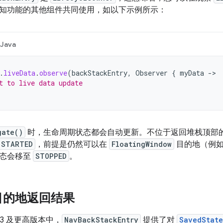
知功能的其他组件共同使用，如以下示例所示：
Java
.
liveData
.
observe
(
backStackEntry
,
Observer
{
myData
->
t to live data update
gate()
时，生命周期状态都会自动更新。不位于返回堆栈顶部
STARTED
，前提是仍然可以在
FloatingWindow
目的地（例如
状态会移至
STOPPED
。
目的地返回结果
n 2.3 及更高版本中，
NavBackStackEntry
提供了对
SavedStat