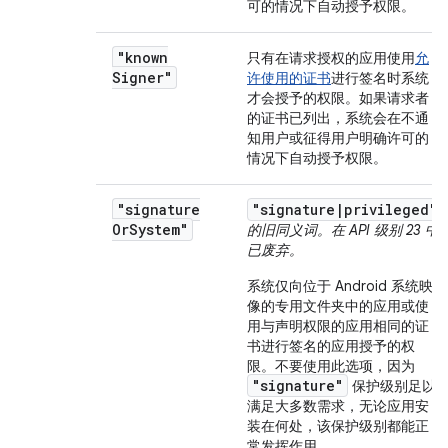
可的情况下自动授予权限。
"known
只有在请求授权的应用使用
允
Signer"
许使用的证书
进行签名时系统
才会授予的权限。如果请求者
的证书已列出，系统会在不通
知用户或征得用户明确许可的
情况下自动授予权限。
"signature
"signature|privileged"
Or
System"
的旧同义词。在 API 级别 23 中
已废弃。
系统仅向位于 Android 系统映
像的专用文件夹中的应用或使
用与声明权限的应用相同的证
书进行签名的应用授予的权
限。
不要使用此选项，因为
"signature"
保护级别足以
满足大多数需求，无论应用安
装在何处，该保护级别都能正
常发挥作用。