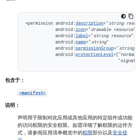
<permission
android:
description
="
string
resou
android:
icon
="
drawable
resource
android:
label
="
string
resource
android:
name
="
string
android:
permissionGroup
="
string
android:
protectionLevel
=["normal"
"signatu
包含于：
<manifest>
说明：
声明用于限制对此应用或其他应用的特定组件或功能
的访问权限的安全权限。如需详细了解权限的运作方
式，请参阅应用清单概览中的
权限
部分以及
安全提