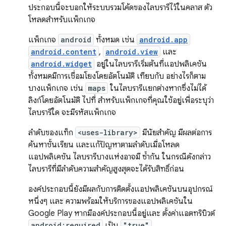
ประกอบนี้จะบอกให้ระบบรวมโค้ดของไลบรารีไว้ในคลาส ตัว
โหลดสำหรับแพ็กเกจ
แพ็กเกจ
android
ทั้งหมด เช่น
android.app
android.content
,
android.view
และ
android.widget
อยู่ในไลบรารีเริ่มต้นที่แอปพลิเคชัน
ทั้งหมดมีการเชื่อมโยงโดยอัตโนมัติ เทียบกับ อย่างไรก็ตาม
บางแพ็กเกจ เช่น
maps
ในไลบรารีแยกต่างหากซึ่งไม่ได้
ลิงก์โดยอัตโนมัติ ไปที่ สำหรับแพ็กเกจที่คุณใช้อยู่เพื่อระบุว่า
ไลบรารีใด จะมีรหัสแพ็กเกจ
ลำดับของแท็ก
<uses-library>
มีนัยสำคัญ มีผลต่อการ
ค้นหาชั้นเรียน และแก้ปัญหาตามลำดับเมื่อโหลด
แอปพลิเคชัน ไลบรารีบางแห่งอาจมี ซ้ำกัน ในกรณีดังกล่าว
ไลบรารีที่มีลำดับความสำคัญสูงสุดจะได้รับสิทธิ์ก่อน
องค์ประกอบนี้ยังมีผลกับการติดตั้งแอปพลิเคชันบนอุปกรณ์
หนึ่งๆ และ ความพร้อมให้บริการของแอปพลิเคชันใน
Google Play หากมีองค์ประกอบนี้อยู่และ ตั้งค่าแอตทริบิวต์
android:required
เป็น
"true"