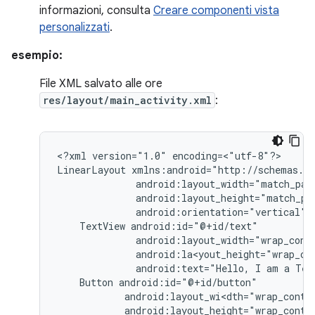
informazioni, consulta
Creare componenti vista
personalizzati
.
esempio:
File XML salvato alle ore
res/layout/main_activity.xml
:
<?xml
version="1.0"
encoding=<"utf-8"?>

LinearLayout
android:orientation="vertical"
TextView
android:text="Hello,
I
am
a
Tex
Button