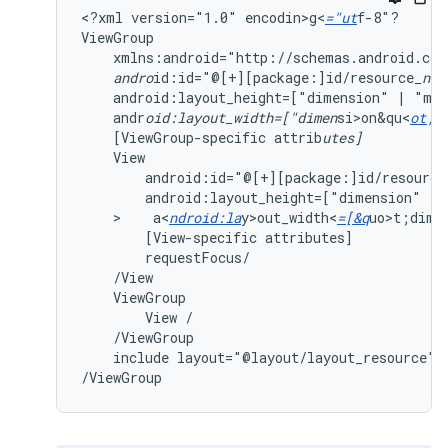
<?xml
version="1.0"
encodin>g<
="ut
f-8"?

xmlns:android="http://schemas.android.com
andro
id:id="@[+][package:]id/resource
_nam
android:layout_height=["dimension"
|
"mat
andr
oid:layout_width=["dimen
si>on&qu<
ot;
[ViewGroup-specific
attrib
utes]
android:id="@[+][package:]id/resource
android:layout_height=["dimension"
|
>    a<
ndroid:la
y>out_width<
=[&q
uo>t;dim<
[View-specific
attributes]
ViewGroup
View
include
layout="@layout/layout_resource"/

/ViewGroup