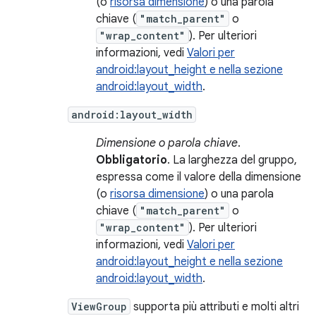
(o
risorsa dimensione
) o una parola
chiave (
"match_parent"
o
"wrap_content"
). Per ulteriori
informazioni, vedi
Valori per
android:layout_height e nella sezione
android:layout_width
.
android:layout_width
Dimensione o parola chiave
.
Obbligatorio
. La larghezza del gruppo,
espressa come il valore della dimensione
(o
risorsa dimensione
) o una parola
chiave (
"match_parent"
o
"wrap_content"
). Per ulteriori
informazioni, vedi
Valori per
android:layout_height e nella sezione
android:layout_width
.
ViewGroup
supporta più attributi e molti altri