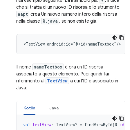
nell'esempio seguente. La il simbolo più,
+
, indica
che si tratta di un nuovo ID risorsa e lo strumento
aapt
crea Un nuovo numero intero della risorsa
nella classe
R.java
, se non esiste già.
<TextView
android:id="@+id/nameTextbox"/>
Il nome
nameTextbox
è ora un ID risorsa
associato a questo elemento. Puoi quindi fai
riferimento al
TextView
a cui l'ID è associato in
Java:
Kotlin
Java
val
textView
:
TextView? 
=
findViewById
(
R
.
id
.
n