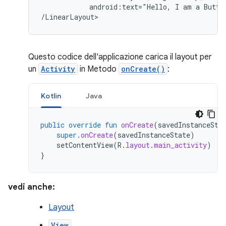
android:text="Hello,
I
am
a
Butto
/LinearLayout>
Questo codice dell'applicazione carica il layout per
un
Activity
in Metodo
onCreate()
:
Kotlin
Java
public
override
fun
onCreate
(
savedInstanceSta
super
.
onCreate
(
savedInstanceState
)
setContentView
(
R
.
layout
.
main_activity
)
}
vedi anche:
Layout
View