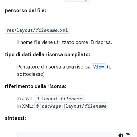
percorso del file:
res/layout/
filename
.xml
Il nome file viene utilizzato come ID risorsa.
tipo di dati della risorsa compilato:
Puntatore di risorsa a una risorsa
View
(o
sottoclasse)
riferimento della risorsa:
In Java:
R.layout.
filename
In XML:
@[
package
:]layout/
filename
sintassi: