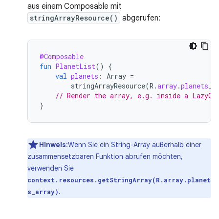
aus einem Composable mit
stringArrayResource()
abgerufen:
@Composable
fun
PlanetList
()
{
val
planets
:
Array
=
stringArrayResource
(
R
.
array
.
planets_a
// Render the array, e.g. inside a LazyCo
}
Hinweis
:Wenn Sie ein String-Array außerhalb einer
zusammensetzbaren Funktion abrufen möchten,
verwenden Sie
context.resources.getStringArray(R.array.planet
.
s_array)