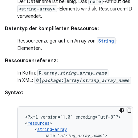
Der Dateiname ist beliebig. Das
name
-Attribut des
<string-array>
-Elements wird als Ressourcen-ID
verwendet.
Datentyp der kompilierten Ressource:
Ressourcenzeiger auf ein Array von
String
-
Elementen.
Ressourcenreferenz:
In Kotlin:
R.array.
string_array_name
In XML:
@[
package
:]array/
string_array_name
Syntax:
<?xml
version="1.0"
encoding="utf-8"?>

<
resources
<
string-array
name="
string_array_name