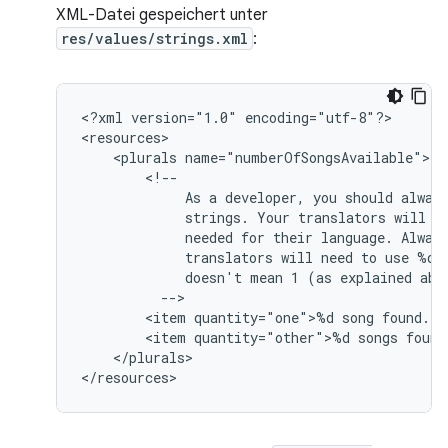
XML-Datei gespeichert unter
res/values/strings.xml
:
<?xml
version="1.0"
encoding="utf-8"?>

<plurals
As
a
developer,
you
should
alway
strings.
Your
translators
will
k
needed
for
their
language.
Alway
translators
will
need
to
use
%d
doesn't
mean
1
(as
explained
<item
quantity="one">%d
song
<item
quantity="other">%d
songs
</plurals>

</resources>