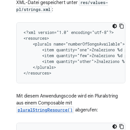
XML-Datei gespeichert unter
res/values-
pl/strings.xml
:
<?xml
version="1.0"
encoding="utf-8"?>

<plurals
<item
quantity="one">Znaleziono
%d
<item
quantity="few">Znaleziono
%d
<item
quantity="other">Znaleziono
%d
</plurals>

</resources>
Mit diesem Anwendungscode wird ein Pluralstring
aus einem Composable mit
pluralStringResource()
abgerufen: