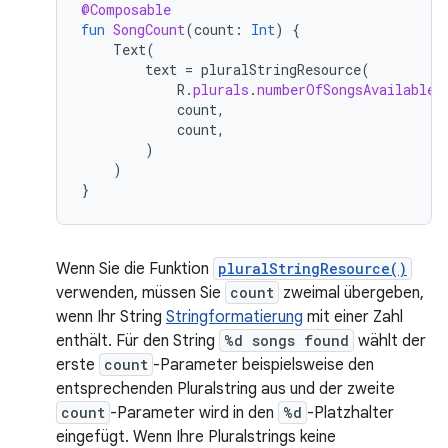
@Composable
fun
SongCount
(
count
:
Int
)
{
Text
(
text
=
pluralStringResource
(
R
.
plurals
.
numberOfSongsAvailable
,
count
,
count
,
)
)
}
Wenn Sie die Funktion
pluralStringResource()
verwenden, müssen Sie
count
zweimal übergeben,
wenn Ihr String
Stringformatierung
mit einer Zahl
enthält. Für den String
%d songs found
wählt der
erste
count
-Parameter beispielsweise den
entsprechenden Pluralstring aus und der zweite
count
-Parameter wird in den
%d
-Platzhalter
eingefügt. Wenn Ihre Pluralstrings keine