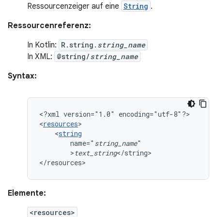
Ressourcenzeiger auf eine
String
.
Ressourcenreferenz:
In Kotlin:
R.string.
string_name
In XML:
@string/
string_name
Syntax:
<?xml
version="1.0"
encoding="utf-8"?>

<
resources
<
string
name="
string_name
>
text_string
</string>

</resources>
Elemente:
<resources>