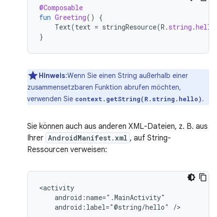
@Composable
fun
Greeting
()
{
Text
(
text
=
stringResource
(
R
.
string
.
hello
}
Hinweis
:Wenn Sie einen String außerhalb einer
zusammensetzbaren Funktion abrufen möchten,
verwenden Sie
.
context.getString(R.string.hello)
Sie können auch aus anderen XML-Dateien, z. B. aus
Ihrer
AndroidManifest.xml
, auf String-
Ressourcen verweisen:
android:label="@string/hello"
/>