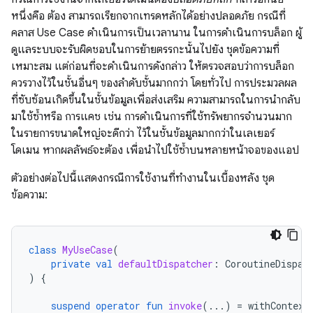
หนึ่งคือ ต้อง สามารถเรียกจากเทรดหลักได้อย่างปลอดภัย กรณีที่
คลาส Use Case ดำเนินการเป็นเวลานาน ในการดำเนินการบล็อก ผู้
ดูแลระบบจะรับผิดชอบในการย้ายตรรกะนั้นไปยัง ชุดข้อความที่
เหมาะสม แต่ก่อนที่จะดำเนินการดังกล่าว ให้ตรวจสอบว่าการบล็อก
ควรวางไว้ในชั้นอื่นๆ ของลำดับชั้นมากกว่า โดยทั่วไป การประมวลผล
ที่ซับซ้อนเกิดขึ้นในชั้นข้อมูลเพื่อส่งเสริม ความสามารถในการนำกลับ
มาใช้ซ้ำหรือ การแคช เช่น การดำเนินการที่ใช้ทรัพยากรจำนวนมาก
ในรายการขนาดใหญ่จะดีกว่า ไว้ในชั้นข้อมูลมากกว่าในเลเยอร์
โดเมน หากผลลัพธ์จะต้อง เพื่อนำไปใช้ซ้ำบนหลายหน้าจอของแอป
ตัวอย่างต่อไปนี้แสดงกรณีการใช้งานที่ทํางานในเบื้องหลัง ชุด
ข้อความ:
class
MyUseCase
(
private
val
defaultDispatcher
:
CoroutineDispat
)
{
suspend
operator
fun
invoke
(...)
=
withContext