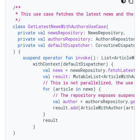
/**
 * This use case fetches the latest news and the a
 */
class
GetLatestNewsWithAuthorsUseCase
(
private
val
newsRepository
:
NewsRepository
,
private
val
authorsRepository
:
AuthorsRepository
private
val
defaultDispatcher
:
CoroutineDispatch
)
{
suspend
operator
fun
invoke
():
List<ArticleWit
withContext
(
defaultDispatcher
)
{
val
news
=
newsRepository
.
fetchLatestN
val
result
:
MutableList<ArticleWithAut
// This is not parallelized, the use c
for
(
article
in
news
)
{
// The repository exposes suspend 
val
author
=
authorsRepository
.
get
result
.
add
(
ArticleWithAuthor
(
artic
}
result
}
}