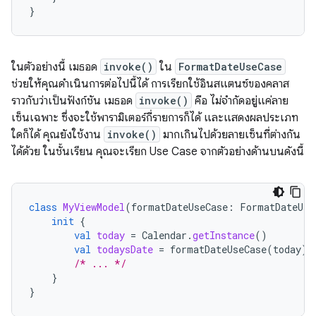
}
ในตัวอย่างนี้ เมธอด
invoke()
ใน
FormatDateUseCase
ช่วยให้คุณดำเนินการต่อไปนี้ได้ การเรียกใช้อินสแตนซ์ของคลาส
ราวกับว่าเป็นฟังก์ชัน เมธอด
invoke()
คือ ไม่จำกัดอยู่แค่ลาย
เซ็นเฉพาะ ซึ่งจะใช้พารามิเตอร์กี่รายการก็ได้ และแสดงผลประเภท
ใดก็ได้ คุณยังใช้งาน
invoke()
มากเกินไปด้วยลายเซ็นที่ต่างกัน
ได้ด้วย ในชั้นเรียน คุณจะเรียก Use Case จากตัวอย่างด้านบนดังนี้
class
MyViewModel
(
formatDateUseCase
:
FormatDateUse
init
{
val
today
=
Calendar
.
getInstance
()
val
todaysDate
=
formatDateUseCase
(
today
)
/* ... */
}
}