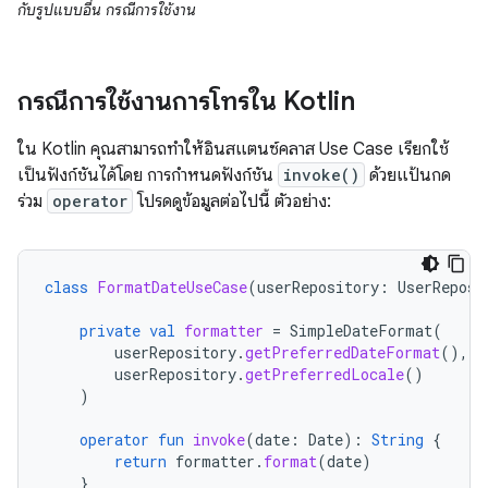
กับรูปแบบอื่น กรณีการใช้งาน
กรณีการใช้งานการโทรใน Kotlin
ใน Kotlin คุณสามารถทำให้อินสแตนซ์คลาส Use Case เรียกใช้
เป็นฟังก์ชันได้โดย การกำหนดฟังก์ชัน
invoke()
ด้วยแป้นกด
ร่วม
operator
โปรดดูข้อมูลต่อไปนี้ ตัวอย่าง:
class
FormatDateUseCase
(
userRepository
:
UserReposi
private
val
formatter
=
SimpleDateFormat
(
userRepository
.
getPreferredDateFormat
(),
userRepository
.
getPreferredLocale
()
)
operator
fun
invoke
(
date
:
Date
):
String
{
return
formatter
.
format
(
date
)
}