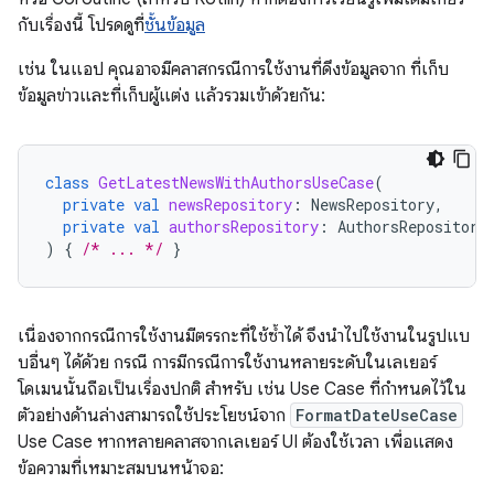
กับเรื่องนี้ โปรดดูที่
ชั้นข้อมูล
เช่น ในแอป คุณอาจมีคลาสกรณีการใช้งานที่ดึงข้อมูลจาก ที่เก็บ
ข้อมูลข่าวและที่เก็บผู้แต่ง แล้วรวมเข้าด้วยกัน:
class
GetLatestNewsWithAuthorsUseCase
(
private
val
newsRepository
:
NewsRepository
,
private
val
authorsRepository
:
AuthorsRepository
)
{
/* ... */
}
เนื่องจากกรณีการใช้งานมีตรรกะที่ใช้ซ้ำได้ จึงนำไปใช้งานในรูปแบ
บอื่นๆ ได้ด้วย กรณี การมีกรณีการใช้งานหลายระดับในเลเยอร์
โดเมนนั้นถือเป็นเรื่องปกติ สำหรับ เช่น Use Case ที่กำหนดไว้ใน
ตัวอย่างด้านล่างสามารถใช้ประโยชน์จาก
FormatDateUseCase
Use Case หากหลายคลาสจากเลเยอร์ UI ต้องใช้เวลา เพื่อแสดง
ข้อความที่เหมาะสมบนหน้าจอ: