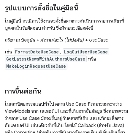
รูปแบบการตั้งชื่อในคู่มือนี้
ในคู่มือนี้ กรณีการใช้งานจะตั้งชื่อตามการดำเนินการรายการเดียวที่
บุคคลนั้นรับผิดชอบ สำหรับ ซึ่งมีรายละเอียดดังนี้
กริยา ณ ปัจจุบัน
+
คำนาม/อะไร (ไม่บังคับ)
+
UseCase
เช่น
FormatDateUseCase
,
LogOutUserUseCase
GetLatestNewsWithAuthorsUseCase
หรือ
MakeLoginRequestUseCase
การขึ้นต่อกัน
ในสถาปัตยกรรมแอปทั่วไป คลาส Use Case ที่เหมาะสมระหว่าง
ViewModels จาก เลเยอร์ UI และที่เก็บจากชั้นข้อมูล ซึ่งหมายความ
ว่าคลาส Use Case มักจะขึ้นอยู่กับคลาสที่เก็บ และแท็กจะสื่อสาร
กับเลเยอร์ UI เช่นเดียวกับที่เก็บ โดยใช้ Callback (สำหรับ Java)
หรือ Coroutine (สำหรับ Kotlin) หากต้องการเรียนรู้เพิ่มเติมเกี่ยว