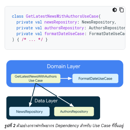
class
GetLatestNewsWithAuthorsUseCase
(
private
val
newsRepository
:
NewsRepository
,
private
val
authorsRepository
:
AuthorsRepository
private
val
formatDateUseCase
:
FormatDateUseCase
)
{
/* ... */
}
รูปที่ 2
ตัวอย่างกราฟทรัพยากร Dependency สำหรับ Use Case ที่ขึ้นอยู่