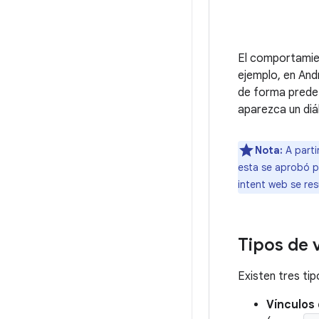
El comportamien
ejemplo, en And
de forma predet
aparezca un diá
Nota:
A parti
esta se aprobó pa
intent web se re
Tipos de 
Existen tres ti
Vínculos