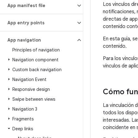
Los vínculos di
App manifest file
notificaciones,
directas de app
App entry points
contenido cont
En esta guía, s
App navigation
contenido.
Principles of navigation
Para los víncul
Navigation component
vínculos de apli
Custom back navigation
Navigation Event
Responsive design
Cómo func
Swipe between views
La vinculación 
Navigation 3
todos los dispo
Fragments
interesadas. Las
coincidente en 
Deep links