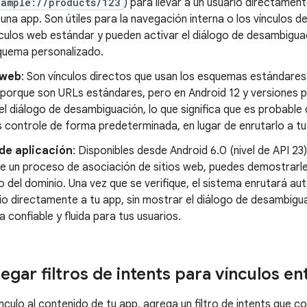
xample://products/123
) para llevar a un usuario directamen
una app. Son útiles para la navegación interna o los vínculos d
culos web estándar y pueden activar el diálogo de desambiguaci
uema personalizado.
 web
: Son vínculos directos que usan los esquemas estándare
 porque son URLs estándares, pero en Android 12 y versiones p
el diálogo de desambiguación, lo que significa que es probable
s controle de forma predeterminada, en lugar de enrutarlo a tu
de aplicación
: Disponibles desde Android 6.0 (nivel de API 23
de un proceso de asociación de sitios web, puedes demostrarle
o del dominio. Una vez que se verifique, el sistema enrutará a
o directamente a tu app, sin mostrar el diálogo de desambigu
a confiable y fluida para tus usuarios.
gar filtros de intents para vínculos en
ínculo al contenido de tu app, agrega un filtro de intents que