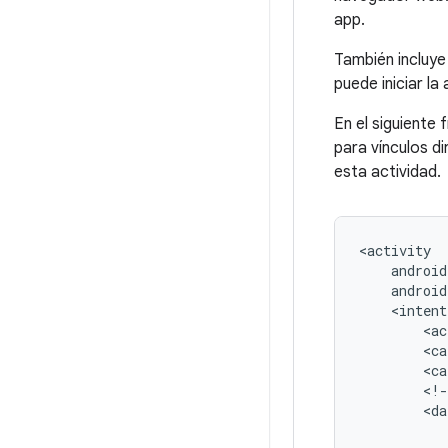
app.
También incluye
puede iniciar la
En el siguiente
para vínculos d
esta actividad.
android
<intent
<ac
<ca
<ca
<!-
<da