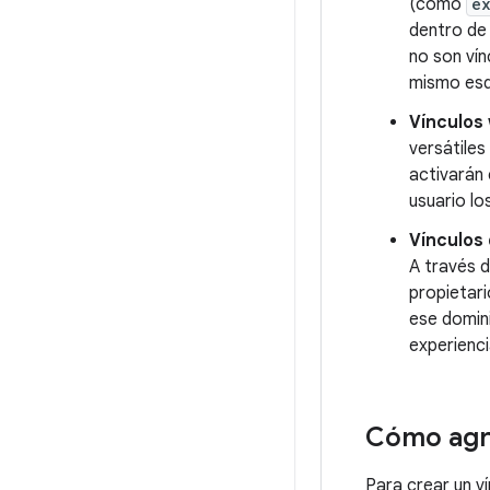
(como
e
dentro de 
no son vín
mismo esq
Vínculos
versátiles
activarán 
usuario lo
Vínculos 
A través 
propietari
ese domini
experienci
Cómo agre
Para crear un v