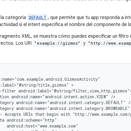
 la categoría
DEFAULT
, que permite que tu app responda a inten
 actividad si el intent especifica el nombre del componente de l
 fragmento XML, se muestra cómo puedes especificar un filtro d
irectos. Los URI
"example://gizmos"
y
"http://www.exam
:label="@string/title_gizmos"
-filter
tion
android:name="android.intent.action.VIEW"
tegory
android:name="android.intent.category.DEFAULT"
tegory
android:name="android.intent.category.BROWSABLE"
-
Accepts
URIs
that
begin
with
"http://www.example.com/
ta