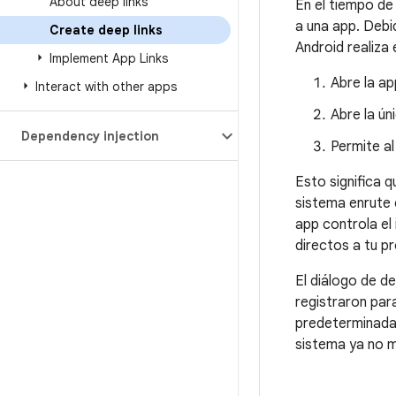
About deep links
En el tiempo de 
a una app. Debi
Create deep links
Android realiza 
Implement App Links
Abre la ap
Interact with other apps
Abre la ún
Dependency injection
Permite al
Esto significa q
sistema enrute e
app controla el 
directos a tu pr
El diálogo de d
registraron par
predeterminada 
sistema ya no m