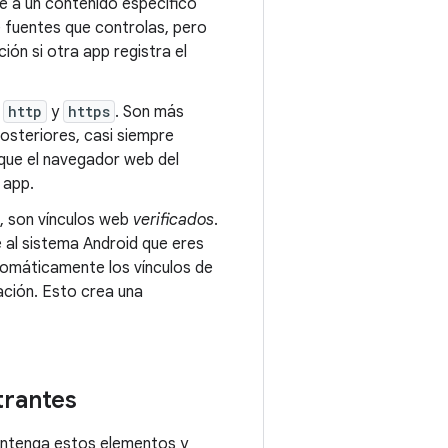
te a un contenido específico
e fuentes que controlas, pero
ón si otra app registra el
s
http
y
https
. Son más
osteriores, casi siempre
 que el navegador web del
 app.
), son vínculos web
verificados
.
 al sistema Android que eres
utomáticamente los vínculos de
ación. Esto crea una
trantes
 contenga estos elementos y