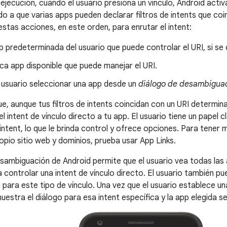
ejecución, cuando el usuario presiona un vínculo, Android activa
do a que varias apps pueden declarar filtros de intents que co
estas acciones, en este orden, para enrutar el intent:
p predeterminada del usuario que puede controlar el URI, si se
ica app disponible que puede manejar el URI.
 usuario seleccionar una app desde un
diálogo de desambigua
ue, aunque tus filtros de intents coincidan con un URI determin
l intent de vínculo directo a tu app. El usuario tiene un papel 
intent, lo que le brinda control y ofrece opciones. Para tener 
opio sitio web y dominios, prueba usar App Links.
esambiguación de Android permite que el usuario vea todas las
a controlar una intent de vínculo directo. El usuario también 
para este tipo de vínculo. Una vez que el usuario establece u
uestra el diálogo para esa intent específica y la app elegida 