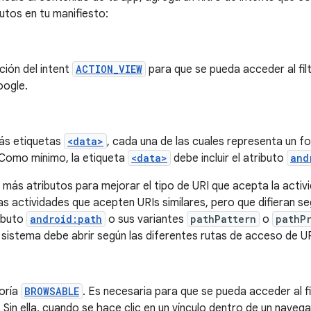
utos en tu manifiesto:
ción del intent
ACTION_VIEW
para que se pueda acceder al filt
ogle.
ás etiquetas
<data>
, cada una de las cuales representa un f
. Como mínimo, la etiqueta
<data>
debe incluir el atributo
and
más atributos para mejorar el tipo de URI que acepta la activi
as actividades que acepten URIs similares, pero que difieran se
ributo
android:path
o sus variantes
pathPattern
o
pathP
l sistema debe abrir según las diferentes rutas de acceso de UR
goría
BROWSABLE
. Es necesaria para que se pueda acceder al fi
Sin ella, cuando se hace clic en un vínculo dentro de un navega