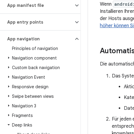
Wenn
android
App manifest file
Installieren Ih
der Hosts ausgel
App entry points
höher können Si
App navigation
Principles of navigation
Automatis
Navigation component
Die automatisc
Custom back navigation
Das System
Navigation Event
Akti
Responsive design
Swipe between views
Kate
Navigation 3
Dat
Fragments
Für jeden 
Deep links
entspreche
known/asse