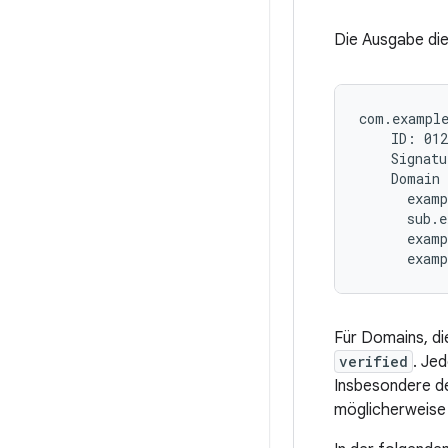
Die Ausgabe die
com.example
    ID: 012
    Signatu
    Domain 
      examp
      sub.e
      examp
Für Domains, di
verified
. Je
Insbesondere d
möglicherweise