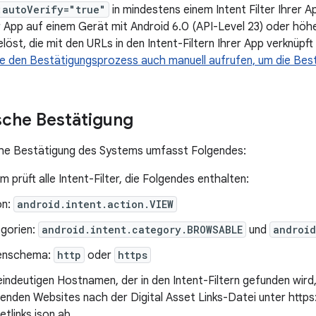
:autoVerify="true"
in mindestens einem Intent Filter Ihrer A
rer App auf einem Gerät mit Android 6.0 (API-Level 23) oder hö
öst, die mit den URLs in den Intent-Filtern Ihrer App verknüpft
e den Bestätigungsprozess auch manuell aufrufen, um die Best
che Bestätigung
he Bestätigung des Systems umfasst Folgendes:
 prüft alle Intent-Filter, die Folgendes enthalten:
on:
android.intent.action.VIEW
gorien:
android.intent.category.BROWSABLE
und
android
enschema:
http
oder
https
eindeutigen Hostnamen, der in den Intent-Filtern gefunden wird,
nden Websites nach der Digital Asset Links-Datei unter https:
tlinks.json ab.