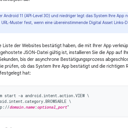
r Android 11 (API-Level 30) und niedriger legt das System Ihre App 
URL-Muster fest, wenn eine übereinstimmende Digital Asset Links-D
 Liste der Websites bestätigt haben, die mit Ihrer App verknüp
 gehostete JSON-Datei gültig ist, installieren Sie die App auf 
Sekunden, bis der asynchrone Bestätigungsprozess abgeschlos
e prüfen, ob das System Ihre App bestätigt und die richtigen Ri
festgelegt hat:
m start -a android.intent.action.VIEW \

oid.intent.category.BROWSABLE \

tp://
domain.name
:
optional_port