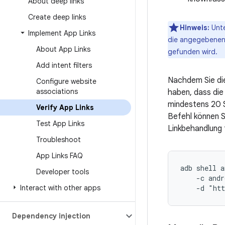
About deep links
Create deep links
Hinweis:
Unte
Implement App Links
die angegebenen 
About App Links
gefunden wird.
Add intent filters
Nachdem Sie die
Configure website
associations
haben, dass die
mindestens 20 
Verify App Links
Befehl können Si
Test App Links
Linkbehandlung 
Troubleshoot
App Links FAQ
adb shell a
Developer tools
    -c andr
Interact with other apps
    -d "ht
Dependency injection