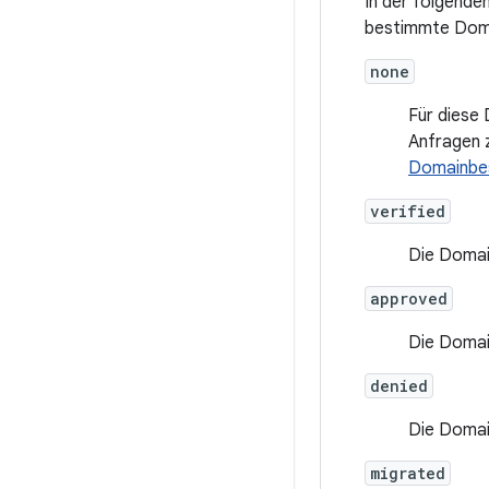
In der folgende
bestimmte Doma
none
Für diese 
Anfragen 
Domainbe
verified
Die Domain
approved
Die Domai
denied
Die Domai
migrated