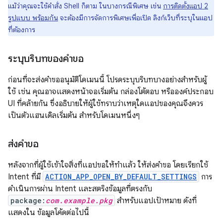
แม้ว่าคุณจะใช้คำสั่ง Shell ก็ตาม ในบางกรณีพิเศษ เช่น
การติดตั้งแอป 2
รูปแบบ พร้อมกัน
จะต้องมีการจัดการพิเศษเพื่อเปิด ลิงก์เว็บที่ระบุในแอป
ที่ต้องการ
ระบุบริบทของคำขอ
ก่อนที่จะส่งคำขออนุมัติโดเมนนี้ โปรดระบุบริบทบางอย่างสำหรับผู้
ใช้ เช่น คุณอาจแสดงหน้าจอเริ่มต้น กล่องโต้ตอบ หรือองค์ประกอบ
UI ที่คล้ายกัน ซึ่งอธิบายให้ผู้ใช้ทราบว่าเหตุใดแอปของคุณจึงควร
เป็นตัวแฮนเดิลเริ่มต้น สำหรับโดเมนหนึ่งๆ
ส่งคำขอ
หลังจากที่ผู้ใช้เข้าใจสิ่งที่แอปขอให้ทำแล้ว ให้ส่งคำขอ โดยเรียกใช้
Intent ที่มี
ACTION_APP_OPEN_BY_DEFAULT_SETTINGS
การ
ดำเนินการผ่าน Intent และสตริงข้อมูลที่ตรงกับ
package:
com.example.pkg
สำหรับแอปเป้าหมาย ดังที่
แสดงใน ข้อมูลโค้ดต่อไปนี้