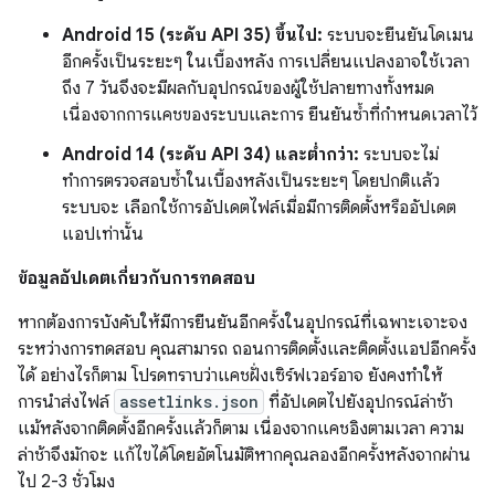
Android 15 (ระดับ API 35) ขึ้นไป:
ระบบจะยืนยันโดเมน
อีกครั้งเป็นระยะๆ ในเบื้องหลัง การเปลี่ยนแปลงอาจใช้เวลา
ถึง 7 วันจึงจะมีผลกับอุปกรณ์ของผู้ใช้ปลายทางทั้งหมด
เนื่องจากการแคชของระบบและการ ยืนยันซ้ำที่กำหนดเวลาไว้
Android 14 (ระดับ API 34) และต่ำกว่า:
ระบบจะไม่
ทำการตรวจสอบซ้ำในเบื้องหลังเป็นระยะๆ โดยปกติแล้ว
ระบบจะ เลือกใช้การอัปเดตไฟล์เมื่อมีการติดตั้งหรืออัปเดต
แอปเท่านั้น
ข้อมูลอัปเดตเกี่ยวกับการทดสอบ
หากต้องการบังคับให้มีการยืนยันอีกครั้งในอุปกรณ์ที่เฉพาะเจาะจง
ระหว่างการทดสอบ คุณสามารถ ถอนการติดตั้งและติดตั้งแอปอีกครั้ง
ได้ อย่างไรก็ตาม โปรดทราบว่าแคชฝั่งเซิร์ฟเวอร์อาจ ยังคงทำให้
การนำส่งไฟล์
assetlinks.json
ที่อัปเดตไปยังอุปกรณ์ล่าช้า
แม้หลังจากติดตั้งอีกครั้งแล้วก็ตาม เนื่องจากแคชอิงตามเวลา ความ
ล่าช้าจึงมักจะ แก้ไขได้โดยอัตโนมัติหากคุณลองอีกครั้งหลังจากผ่าน
ไป 2-3 ชั่วโมง