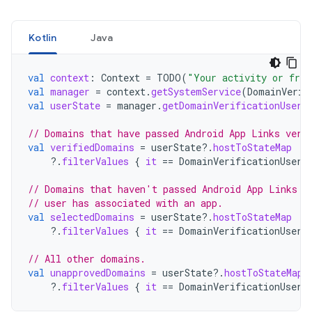
Kotlin
Java
val
context
:
Context
=
TODO
(
"Your activity or frag
val
manager
=
context
.
getSystemService
(
DomainVerif
val
userState
=
manager
.
getDomainVerificationUserS
// Domains that have passed Android App Links veri
val
verifiedDomains
=
userState
?.
hostToStateMap
?.
filterValues
{
it
==
DomainVerificationUserS
// Domains that haven't passed Android App Links v
// user has associated with an app.
val
selectedDomains
=
userState
?.
hostToStateMap
?.
filterValues
{
it
==
DomainVerificationUserS
// All other domains.
val
unapprovedDomains
=
userState
?.
hostToStateMap
?.
filterValues
{
it
==
DomainVerificationUserS