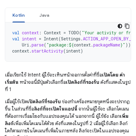
Kotlin
Java
val
context
:
Context
=
TODO
(
"Your activity or frag
val
intent
=
Intent
(
Settings
.
ACTION_APP_OPEN_BY_D
Uri
.
parse
(
"package:
${
context
.
packageName
}
"
))
context
.
startActivity
(
intent
)
เมื่อเรียกใช้ Intent ผู้ใช้จะเห็นหน้าจอการตั้งค่าที่ชื่อ
เปิดโดย ค่า
เริ่มต้น
หน้าจอนี้มีปุ่มตัวเลือกชื่อ
เปิดลิงก์ที่รองรับ
ดังที่แสดงในรูป
ที่ 1
เมื่อผู้ใช้เปิด
เปิดลิงก์ที่รองรับ
ช่องทำเครื่องหมายชุดหนึ่งจะปรากฏ
ขึ้น ในส่วนที่ชื่อ
ลิงก์ที่จะเปิดในแอปนี้
จากนั้นผู้ใช้จะ เลือกโดเมน
ที่ต้องการเชื่อมโยงกับแอปของคุณได้ นอกจากนี้ ผู้ใช้ยัง เลือก
เพิ่ม
ลิงก์
เพื่อเพิ่มโดเมนได้ด้วย ดังที่แสดงในรูปที่ 2 เมื่อผู้ใช้เลือก ลิงก์
ใดก็ตามภายในโดเมนที่เพิ่มในภายหลัง ลิงก์จะเปิดในแอปของคุณ