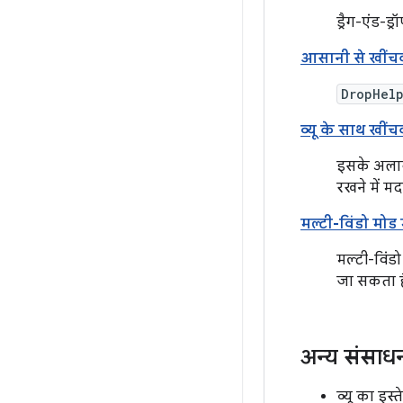
ड्रैग-एंड-ड्
आसानी से खींचक
DropHel
व्यू के साथ खीं
इसके अलावा
रखने में म
मल्टी-विंडो मोड 
मल्टी-विंड
जा सकता ह
अन्य संसाध
व्यू का इस