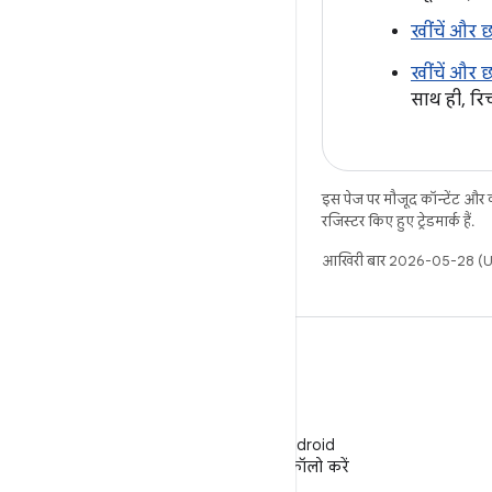
खींचें और 
खींचें और छो
साथ ही, रिच
इस पेज पर मौजूद कॉन्टेंट और
रजिस्टर किए हुए ट्रेडमार्क हैं.
आखिरी बार 2026-05-28 (UT
WeChat
WeChat पर Android
Developers को फ़ॉलो करें