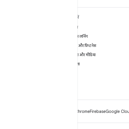
ANDROID के बारे में ज़्यादा
खोजें
जानें
गेमिंग
Android
मशीन लर्निंग
Android for Enterprise
सेहत और फ़िटनेस
सुरक्षा
कैमरा और मीडिया
सोर्स
निजता
समाचार
5G
ब्लॉग
पॉडकास्ट
Android
Chrome
Firebase
Google Clou