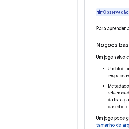
Observação
Para aprender a
Noções bási
Um jogo salvo c
Um blob b
responsáve
Metadado
relaciona
da lista 
carimbo d
Um jogo pode gr
tamanho de arq