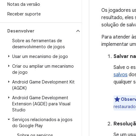
Notas da versão
Os jogadores us
Receber suporte
resultado, eles
solução de sal
Desenvolver
Para atender à
Sobre as ferramentas de
implementar um
desenvolvimento de jogos
Salvar n
Usar um mecanismo de jogo
Criar ou ampliar um mecanismo
Salve o e
de jogo
salvos
dos
qualquer 
Android Game Development Kit
(AGDK)
Android Game Development
Obser
Extension (AGDE) para Visual
restaurado.
Studio
Serviços relacionados a jogos
Resolução
do Google Play
Se um usuá
Sobre os serviços