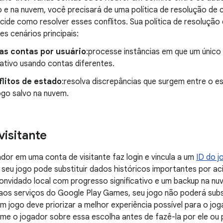
o e na nuvem, você precisará de uma política de resolução de 
cide como resolver esses conflitos. Sua política de resolução 
es cenários principais:
as contas por usuário
:processe instâncias em que um único
cativo usando contas diferentes.
litos de estado
:resolva discrepâncias que surgem entre o e
ogo salvo na nuvem.
visitante
or em uma conta de visitante faz login e vincula a um
ID do j
 seu jogo pode substituir dados históricos importantes por ac
nvidado local com progresso significativo e um backup na nu
 aos serviços do Google Play Games, seu jogo não poderá sub
 jogo deve priorizar a melhor experiência possível para o jog
rme o jogador sobre essa escolha antes de fazê-la por ele ou 