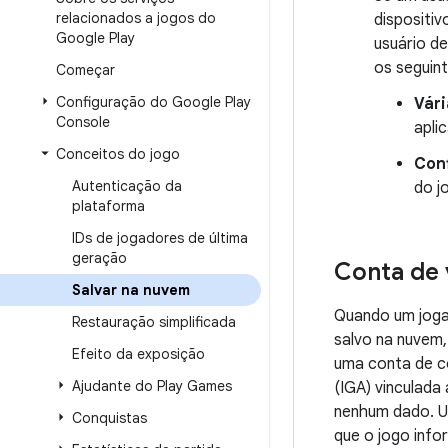
relacionados a jogos do
dispositiv
Google Play
usuário de
os seguint
Começar
Configuração do Google Play
Vári
Console
apli
Conceitos do jogo
Conf
Autenticação da
do j
plataforma
IDs de jogadores de última
geração
Conta de 
Salvar na nuvem
Quando um jogad
Restauração simplificada
salvo na nuvem,
Efeito da exposição
uma conta de co
Ajudante do Play Games
(IGA) vinculada
nenhum dado. Um
Conquistas
que o jogo info