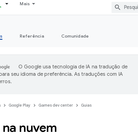
Mais
s
Referência
Comunidade
O Google usa tecnologia de IA na tradução de
ara seu idioma de preferência. As traduções com IA
rros.
s
Google Play
Games dev center
Guias
r na nuvem