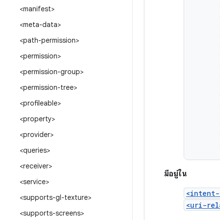
<manifest>
<meta-data>
<path-permission>
<permission>
<permission-group>
<permission-tree>
<profileable>
<property>
<provider>
<queries>
<receiver>
มีอยู่ใน
<service>
<intent-
<supports-gl-texture>
<uri-rel
<supports-screens>