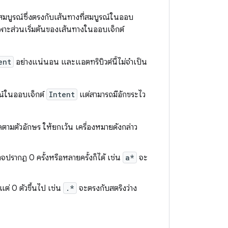
่สมบูรณ์ซึ่งตรงกับเส้นทางที่สมบูรณ์ในออบ
พาะส่วนเริ่มต้นของเส้นทางในออบเจ็กต์
ent
อย่างแน่นอน และแอตทริบิวต์นี้ไม่จำเป็น
รณ์ในออบเจ็กต์
Intent
แต่สามารถมีอักขระไว
จุดตามตัวอักษร ให้ยกเว้น เครื่องหมายดังกล่าว
อาจปรากฏ 0 ครั้งหรือหลายครั้งก็ได้ เช่น
a*
จะ
งแต่ 0 ตัวขึ้นไป เช่น
.*
จะตรงกับสตริงว่าง