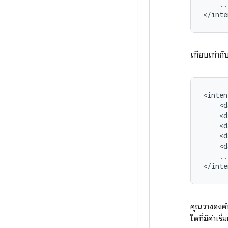
..
</inte
เทียบเท่ากั
<inten
<d
<d
<d
<d
<d
..
</inte
คุณวางองค
ใดที่มีค่าเริ่