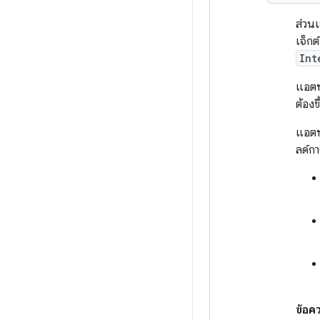
ส่วนเ
เจ็กต
Int
แอตท
ต้องข
แอตท
ลด์กา
ข้อค