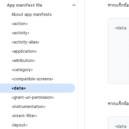
หากแท็กข้อ
App manifest file
About app manifests
<action>
<data
<activity>
<activity-alias>
<application>
<attribution>
<category>
<compatible-screens>
<data>
<grant-uri-permission>
หากแท็กข้อ
<instrumentation>
<intent-filter>
<layout>