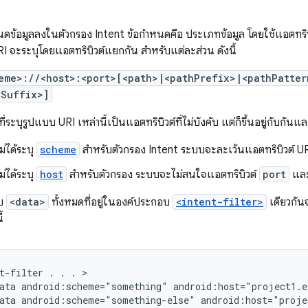
าหนดข้อมูลลงในตัวกรอง Intent ข้อกำหนดคือ ประเภทข้อมูล โดยใช้แอตทริ
I จะระบุโดยแอตทริบิวต์แยกกัน สำหรับแต่ละส่วน ดังนี้
eme>://<host>:<port>[<path>|<pathPrefix>|<pathPatte
hSuffix>]
ี่ระบุรูปแบบ URI เหล่านี้เป็นแอตทริบิวต์ที่ไม่บังคับ แต่ก็ขึ้นอยู่กับกันแ
่ได้ระบุ
scheme
สำหรับตัวกรอง Intent ระบบจะละเว้นแอตทริบิวต์ URI
่ได้ระบุ
host
สำหรับตัวกรอง ระบบจะไม่สนใจแอตทริบิวต์
port
และ
อบ
<data>
ทั้งหมดที่อยู่ในองค์ประกอบ
<intent-filter>
เดียวกัน
้
t-filter
.
.
.
ata
android:scheme="something"
android:host="project1.
ata
android:scheme="something-else"
android:host="proje