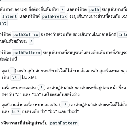
ส้นทางของ URI ซึ่งต้องขึ้นต้นด้วย
/
แอตทริบิวต์
path
ระบุเส้นทางที
์
Intent
แอตทริบิวต์
pathPrefix
ระบุเส้นทางบางส่วนที่ตรงกับ เฉ
ent
ริบิวต์
pathSuffix
จะตรงกับส่วนท้ายของเส้นทางในออบเจ็กต์
Int
ึ้นต้นด้วยอักขระ
/
ริบิวต์
pathPattern
ระบุเส้นทางที่สมบูรณ์ซึ่งตรงกับเส้นทางที่สมบู
ร์ดต่อไปนี้
จุด (
.
) จะจับคู่กับอักขระเดี่ยวตัวใดก็ได้ หากต้องการจับคู่เครื่องหมาย
เป็น
\\.
ใน XML
เครื่องหมายดอกจัน (
*
) จะจับคู่กับลำดับของอักขระที่อยู่ก่อนหน้า ซึ่ง
ตรงกับ "a" และ "aa" แต่ไม่ตรงกับสตริงว่าง
จุดที่ตามด้วยเครื่องหมายดอกจัน (
.*
) จะจับคู่กับลำดับอักขระใดก็ได้ตั้
และ
b.*
จะตรงกับ "b" "bc" และ "bcd"
วรพิจารณาที่สำคัญสำหรับ
pathPattern