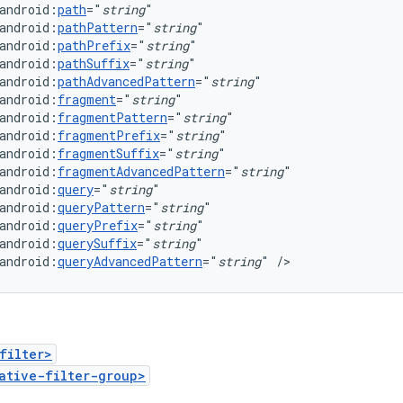
android:
path
="
string
android:
pathPattern
="
string
android:
pathPrefix
="
string
android:
pathSuffix
="
string
android:
pathAdvancedPattern
="
string
android:
fragment
="
string
android:
fragmentPattern
="
string
android:
fragmentPrefix
="
string
android:
fragmentSuffix
="
string
android:
fragmentAdvancedPattern
="
string
android:
query
="
string
android:
queryPattern
="
string
android:
queryPrefix
="
string
android:
querySuffix
="
string
android:
queryAdvancedPattern
="
string
"
/>
filter>
ative-filter-group>