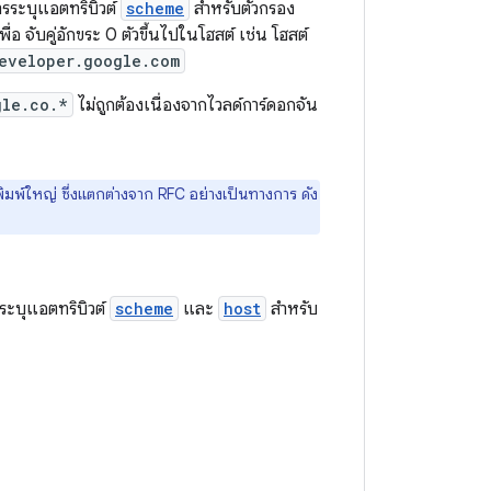
ารระบุแอตทริบิวต์
scheme
สำหรับตัวกรอง
เพื่อ จับคู่อักขระ 0 ตัวขึ้นไปในโฮสต์ เช่น โฮสต์
eveloper.google.com
gle.co.*
ไม่ถูกต้องเนื่องจากไวลด์การ์ดอกจัน
วพิมพ์ใหญ่ ซึ่งแตกต่างจาก RFC อย่างเป็นทางการ ดัง
ระบุแอตทริบิวต์
scheme
และ
host
สำหรับ