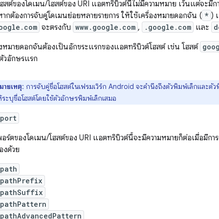
ฮสต์ของโดเมน/โฮสต์ของ URI แอตทริบิวต์นี้ไม่มีความหมาย เว้นแต่จะมีก
หากต้องการจับคู่โดเมนย่อยหลายรายการ ให้ใช้เครื่องหมายดอกจัน (
*
) 
oogle.com
จะตรงกับ
www.google.com
,
.google.com
และ
d
่องหมายดอกจันต้องเป็นอักขระแรกของแอตทริบิวต์โฮสต์ เช่น โฮสต์
goo
่ตัวอักษรแรก
มายเหตุ
: การจับคู่ชื่อโฮสต์ในเฟรมเวิร์ก Android จะคำนึงถึงตัวพิมพ์เล็กและตั
ห้ระบุชื่อโฮสต์โดยใช้ตัวอักษรพิมพ์เล็กเสมอ
port
อร์ตของโดเมน/โฮสต์ของ URI แอตทริบิวต์นี้จะมีความหมายก็ต่อเมื่อมีการ
องด้วย
:path
:pathPrefix
:pathSuffix
:pathPattern
:pathAdvancedPattern