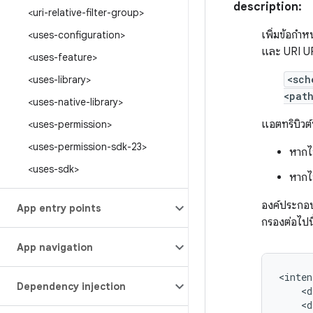
description:
<uri-relative-filter-group>
เพิ่มข้อกํ
<uses-configuration>
และ URI UR
<uses-feature>
<sch
<uses-library>
<pat
<uses-native-library>
แอตทริบิวต์ท
<uses-permission>
<uses-permission-sdk-23>
หากไม
<uses-sdk>
หากไม
องค์ประก
App entry points
กรองต่อไปนี
App navigation
<inten
Dependency injection
<d
<d