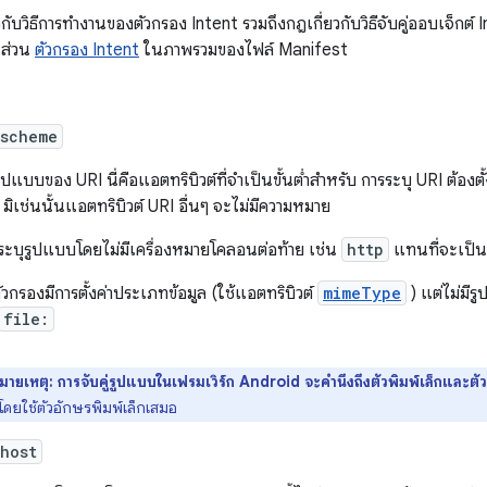
ยวกับวิธีการทำงานของตัวกรอง Intent รวมถึงกฎเกี่ยวกับวิธีจับคู่ออบเจ็กต์ 
ส่วน
ตัวกรอง Intent
ในภาพรวมของไฟล์ Manifest
:scheme
ูปแบบของ URI นี่คือแอตทริบิวต์ที่จำเป็นขั้นต่ำสำหรับ การระบุ URI ต้องตั้
มิเช่นนั้นแอตทริบิวต์ URI อื่นๆ จะไม่มีความหมาย
รระบุรูปแบบโดยไม่มีเครื่องหมายโคลอนต่อท้าย เช่น
http
แทนที่จะเป็
วกรองมีการตั้งค่าประเภทข้อมูล (ใช้แอตทริบิวต์
mimeType
) แต่ไม่มี
file:
มายเหตุ: การจับคู่รูปแบบในเฟรมเวิร์ก Android จะคำนึงถึงตัวพิมพ์เล็กและตัว
ดยใช้ตัวอักษรพิมพ์เล็กเสมอ
host