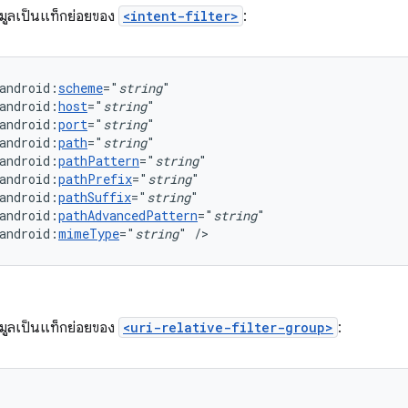
มูลเป็นแท็กย่อยของ
<intent-filter>
:
android:
scheme
="
string
android:
host
="
string
android:
port
="
string
android:
path
="
string
android:
pathPattern
="
string
android:
pathPrefix
="
string
android:
pathSuffix
="
string
android:
pathAdvancedPattern
="
string
android:
mimeType
="
string
"
/>
มูลเป็นแท็กย่อยของ
<uri-relative-filter-group>
: