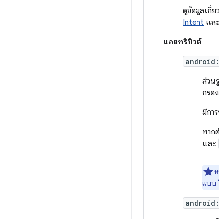
ดูข้อมูลเกี่
Intent
และ
แอตทริบิวต์
android
ส่วนร
กรอง 
มีกา
หากตั
และ
ห
แบบ โ
android: