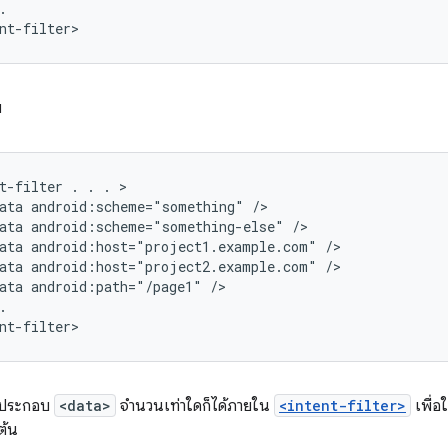
.

nt-filter>
บ
t-filter
.
.
.
ata
android:scheme="something"
ata
android:scheme="something-else"
ata
android:host="project1.example.com"
ata
android:host="project2.example.com"
ata
android:path="/page1"
.

nt-filter>
์ประกอบ
<data>
จำนวนเท่าใดก็ได้ภายใน
<intent-filter>
เพื่อ
มต้น