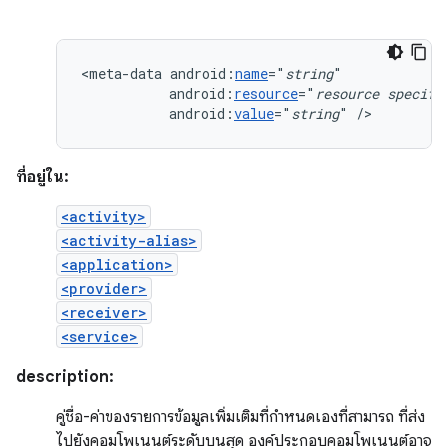
<meta-data
android:
name
="
string
android:
resource
="
resource
specifi
android:
value
="
string
"
/>
ที่อยู่ใน:
<activity>
<activity-alias>
<application>
<provider>
<receiver>
<service>
description:
คู่ชื่อ-ค่าของรายการข้อมูลเพิ่มเติมที่กำหนดเองที่สามารถ ที่ส่ง
ไปยังคอมโพเนนต์ระดับบนสุด องค์ประกอบคอมโพเนนต์อาจ