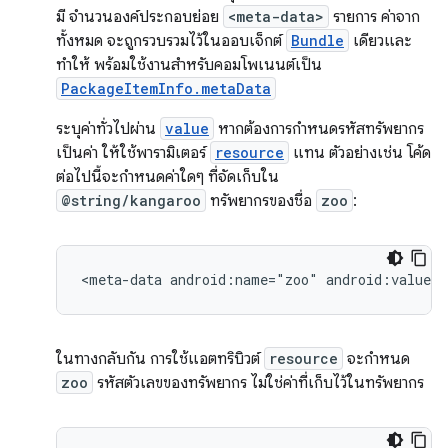
มี จำนวนองค์ประกอบย่อย
<meta-data>
รายการ ค่าจาก
ทั้งหมด จะถูกรวบรวมไว้ในออบเจ็กต์
Bundle
เดียวและ
ทำให้ พร้อมใช้งานสำหรับคอมโพเนนต์เป็น
PackageItemInfo.metaData
ระบุค่าทั่วไปผ่าน
value
หากต้องการกำหนดรหัสทรัพยากร
เป็นค่า ให้ใช้พารามิเตอร์
resource
แทน ตัวอย่างเช่น โค้ด
ต่อไปนี้จะกำหนดค่าใดๆ ที่จัดเก็บใน
@string/kangaroo
ทรัพยากรของชื่อ
zoo
:
<meta-data
android:name="zoo"
android:value="
ในทางกลับกัน การใช้แอตทริบิวต์
resource
จะกำหนด
zoo
รหัสตัวเลขของทรัพยากร ไม่ใช่ค่าที่เก็บไว้ในทรัพยากร