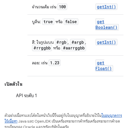
100
get
Int(
)
จำนวนเต็ม เช่น
true
false
get
บูลีน:
หรือ
Boolean(
)
#rgb
#argb
get
Int(
)
สี: ในรูปแบบ
,
,
#rrggbb
#aarrggbb
หรือ
1
.
23
get
ลอย: เช่น
Float(
)
เปิดตัวใน
API ระดับ 1
ตัวอย่างเนื้อหาและโค้ดในหน้าเว็บนี้ขึ้นอยู่กับใบอนุญาตที่อธิบายไว้ใน
ใบอนุญาตการ
ใช้เนื้อหา
Java และ OpenJDK เป็นเครื่องหมายการค้าหรือเครื่องหมายการค้าจด
ทะเบียนของ Oracle และ/หรือบริษัทในเครือ