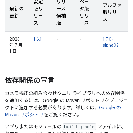
安定
リリ
ベー
アルファ
最新の
版リ
ース
タ版
版リリー
更新
リー
候補
リリ
ス
ス
版
ース
2026
1.6.1
-
-
1.7.0-
年 7 月
alpha02
1 日
依存関係の宣言
カメラ機能の組み合わせクエリ ライブラリへの依存関係
を追加するには、Google の Maven リポジトリをプロジェ
クトに追加する必要があります。詳しくは、
Google の
Maven リポジトリ
をご覧ください。
アプリまたはモジュールの
build.gradle
ファイルに、