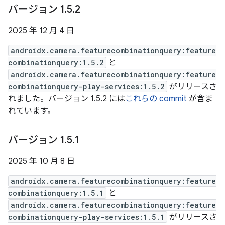
バージョン 1
.
5
.
2
2025 年 12 月 4 日
androidx.camera.featurecombinationquery:feature
combinationquery:1.5.2
と
androidx.camera.featurecombinationquery:feature
combinationquery-play-services:1.5.2
がリリースさ
れました。バージョン 1.5.2 には
これらの commit
が含ま
れています。
バージョン 1
.
5
.
1
2025 年 10 月 8 日
androidx.camera.featurecombinationquery:feature
combinationquery:1.5.1
と
androidx.camera.featurecombinationquery:feature
combinationquery-play-services:1.5.1
がリリースさ