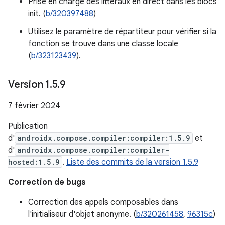
Prise en charge des littéraux en direct dans les blocs
init. (
b/320397488
)
Utilisez le paramètre de répartiteur pour vérifier si la
fonction se trouve dans une classe locale
(
b/323123439
).
Version 1
.
5
.
9
7 février 2024
Publication
d'
androidx.compose.compiler:compiler:1.5.9
et
d'
androidx.compose.compiler:compiler-
hosted:1.5.9
.
Liste des commits de la version 1.5.9
Correction de bugs
Correction des appels composables dans
l'initialiseur d'objet anonyme. (
b/320261458
,
96315c
)