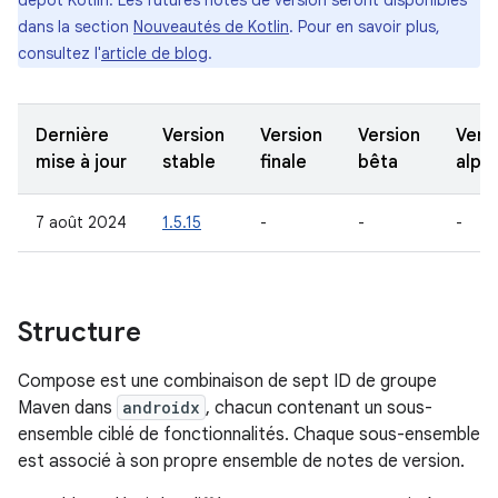
dépôt Kotlin. Les futures notes de version seront disponibles
dans la section
Nouveautés de Kotlin
. Pour en savoir plus,
consultez l'
article de blog
.
Dernière
Version
Version
Version
Vers
mise à jour
stable
finale
bêta
alph
7 août 2024
1.5.15
-
-
-
Structure
Compose est une combinaison de sept ID de groupe
Maven dans
androidx
, chacun contenant un sous-
ensemble ciblé de fonctionnalités. Chaque sous-ensemble
est associé à son propre ensemble de notes de version.