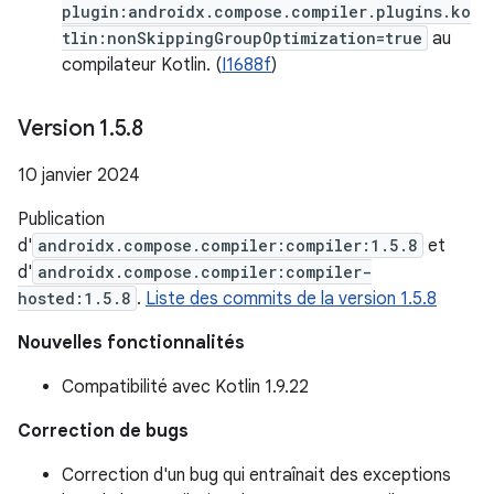
plugin:androidx.compose.compiler.plugins.ko
tlin:nonSkippingGroupOptimization=true
au
compilateur Kotlin. (
I1688f
)
Version 1
.
5
.
8
10 janvier 2024
Publication
d'
androidx.compose.compiler:compiler:1.5.8
et
d'
androidx.compose.compiler:compiler-
hosted:1.5.8
.
Liste des commits de la version 1.5.8
Nouvelles fonctionnalités
Compatibilité avec Kotlin 1.9.22
Correction de bugs
Correction d'un bug qui entraînait des exceptions