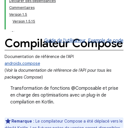
Déclarer des dépendances
Commentaires
Version 1.5
Version 1.5.15
Compilateur Compose
Guide de l'utilisateur
Exemple de code
Documentation de référence de l'API
androidx.compose
(
Voir la documentation de référence de l'API pour tous les
packages Compose
)
Transformation de fonctions @Composable et prise
en charge des optimisations avec un plug-in de
compilation en Kotlin.
Remarque
: Le compilateur Compose a été déplacé vers le