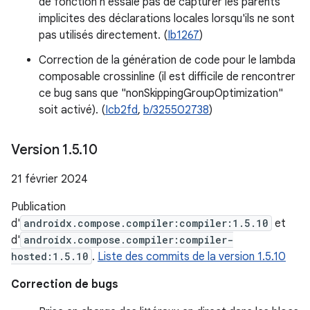
de fonction n'essaie pas de capturer les parents
implicites des déclarations locales lorsqu'ils ne sont
pas utilisés directement. (
Ib1267
)
Correction de la génération de code pour le lambda
composable crossinline (il est difficile de rencontrer
ce bug sans que "nonSkippingGroupOptimization"
soit activé). (
Icb2fd
,
b/325502738
)
Version 1
.
5
.
10
21 février 2024
Publication
d'
androidx.compose.compiler:compiler:1.5.10
et
d'
androidx.compose.compiler:compiler-
hosted:1.5.10
.
Liste des commits de la version 1.5.10
Correction de bugs