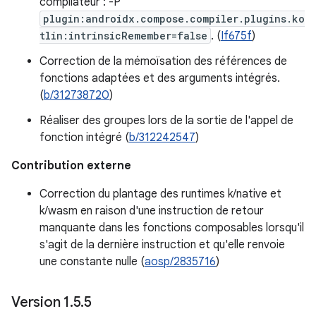
compilateur : -P
plugin:androidx.compose.compiler.plugins.ko
tlin:intrinsicRemember=false
. (
If675f
)
Correction de la mémoïsation des références de
fonctions adaptées et des arguments intégrés.
(
b/312738720
)
Réaliser des groupes lors de la sortie de l'appel de
fonction intégré (
b/312242547
)
Contribution externe
Correction du plantage des runtimes k/native et
k/wasm en raison d'une instruction de retour
manquante dans les fonctions composables lorsqu'il
s'agit de la dernière instruction et qu'elle renvoie
une constante nulle (
aosp/2835716
)
Version 1
.
5
.
5