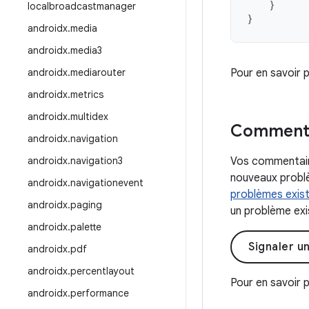
}
localbroadcastmanager
}
androidx
.
media
androidx
.
media3
androidx
.
mediarouter
Pour en savoir 
androidx
.
metrics
androidx
.
multidex
Commenta
androidx
.
navigation
androidx
.
navigation3
Vos commentaire
nouveaux problè
androidx
.
navigationevent
problèmes exis
androidx
.
paging
un problème exis
androidx
.
palette
Signaler u
androidx
.
pdf
androidx
.
percentlayout
Pour en savoir p
androidx
.
performance