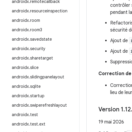
androidx
.
remotecallback
contrôler 
androidx
.
resourceinspection
pendant la
androidx
.
room
Refactoris
androidx
.
room3
sécurité d
androidx
.
savedstate
Ajout de
androidx
.
security
Ajout de
androidx
.
sharetarget
Suppressi
androidx
.
slice
Correction de
androidx
.
slidingpanelayout
Correctio
androidx
.
sqlite
lieu de le
androidx
.
startup
androidx
.
swiperefreshlayout
Version 1
.
12
androidx
.
test
19 mai 2026
androidx
.
test
.
ext