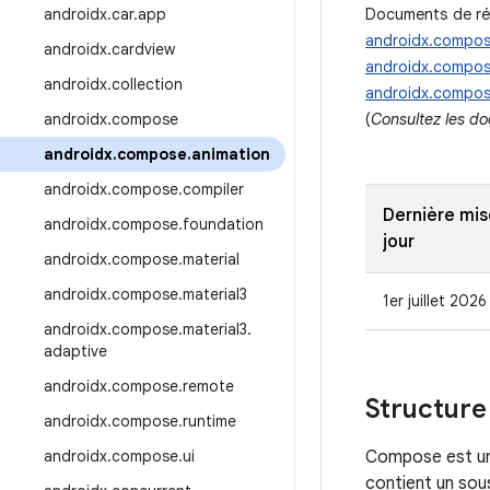
androidx
.
car
.
app
Documents de réf
androidx.compos
androidx
.
cardview
androidx.compos
androidx
.
collection
androidx.compos
androidx
.
compose
(
Consultez les d
androidx
.
compose
.
animation
androidx
.
compose
.
compiler
Dernière mis
androidx
.
compose
.
foundation
jour
androidx
.
compose
.
material
androidx
.
compose
.
material3
1er juillet 2026
androidx
.
compose
.
material3
.
adaptive
androidx
.
compose
.
remote
Structure
androidx
.
compose
.
runtime
androidx
.
compose
.
ui
Compose est un
contient un sou