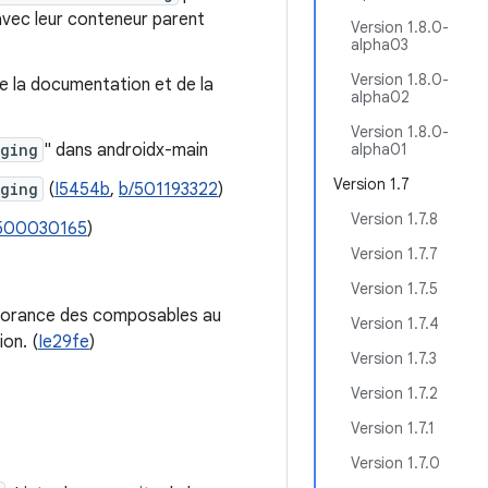
avec leur conteneur parent
Version 1.8.0-
alpha03
Version 1.8.0-
de la documentation et de la
alpha02
Version 1.8.0-
ging
" dans androidx-main
alpha01
Version 1.7
ging
(
I5454b
,
b/501193322
)
Version 1.7.8
500030165
)
Version 1.7.7
Version 1.7.5
ignorance des composables au
Version 1.7.4
ion. (
Ie29fe
)
Version 1.7.3
Version 1.7.2
Version 1.7.1
Version 1.7.0