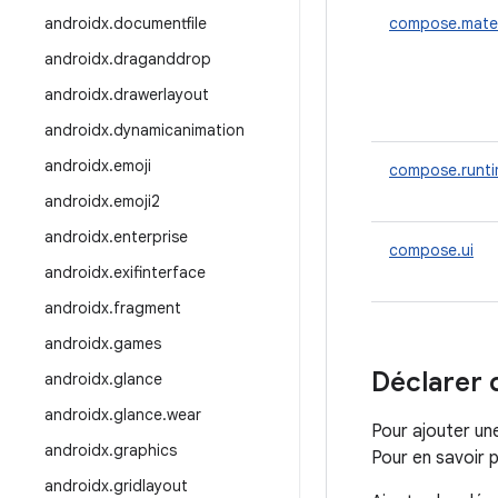
androidx
.
documentfile
compose.mater
androidx
.
draganddrop
androidx
.
drawerlayout
androidx
.
dynamicanimation
androidx
.
emoji
compose.runt
androidx
.
emoji2
androidx
.
enterprise
compose.ui
androidx
.
exifinterface
androidx
.
fragment
androidx
.
games
Déclarer
androidx
.
glance
androidx
.
glance
.
wear
Pour ajouter un
androidx
.
graphics
Pour en savoir p
androidx
.
gridlayout