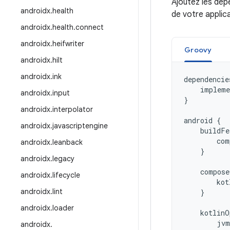
Ajoutez les dép
androidx
.
health
de votre applic
androidx
.
health
.
connect
androidx
.
heifwriter
Groovy
androidx
.
hilt
androidx
.
ink
dependencie
impleme
androidx
.
input
}
androidx
.
interpolator
android
{
androidx
.
javascriptengine
buildFe
com
androidx
.
leanback
}
androidx
.
legacy
compose
androidx
.
lifecycle
kot
androidx
.
lint
}
androidx
.
loader
kotlinO
jvm
androidx
.