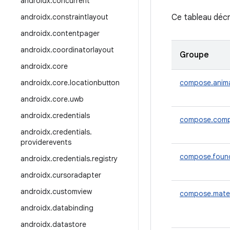
androidx
.
concurrent
androidx
.
constraintlayout
Ce tableau décr
androidx
.
contentpager
androidx
.
coordinatorlayout
Groupe
androidx
.
core
androidx
.
core
.
locationbutton
compose.anim
androidx
.
core
.
uwb
androidx
.
credentials
compose.comp
androidx
.
credentials
.
providerevents
compose.foun
androidx
.
credentials
.
registry
androidx
.
cursoradapter
androidx
.
customview
compose.mater
androidx
.
databinding
androidx
.
datastore