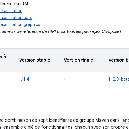
érence sur l'API
e.animation
e.animation.core
e.animation.graphics
ocuments de référence de l'API pour tous les packages Compose
)
e à
Version stable
Version finale
Version 
1.11.4
-
1.12.0-bet
e combinaison de sept identifiants de groupe Maven dans
an
s-ensemble ciblé de fonctionnalités, chacun avec son propre 