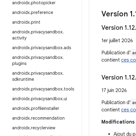
androidx
.
photopicker
Version 1
.
androidx
.
preference
androidx
.
print
Version 1
.
12
androidx
.
privacysandbox
.
activity
1er juillet 2026
androidx
.
privacysandbox
.
ads
Publication d'
a
androidx
.
privacysandbox
.
contient
ces c
plugins
androidx
.
privacysandbox
.
Version 1
.
12
sdkruntime
androidx
.
privacysandbox
.
tools
17 juin 2026
androidx
.
privacysandbox
.
ui
Publication d'
a
androidx
.
profileinstaller
contient
ces c
androidx
.
recommendation
Modifications 
androidx
.
recyclerview
Ajout du 