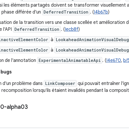
si les éléments partagés doivent se transformer visuellement 
 phase différée d'un
DeferredTransition
. (
I4b67b
)
ation de la transition vers une classe scellée et amélioration 
e l'API
DeferredTransition
. (
Iecb8f
)
inactiveElementColor
à
LookaheadAnimationVisualDebug
inactiveElementColor
à
LookaheadAnimationVisualDebug
on de l'annotation
ExperimentalAnimatableApi
. (
I4e670
,
b/
 bugs
n d'un problème dans
LinkComposer
qui pouvait entraîner l'
ur recomposition lorsqu'ils étaient invalidés pendant la composit
.
0-alpha03