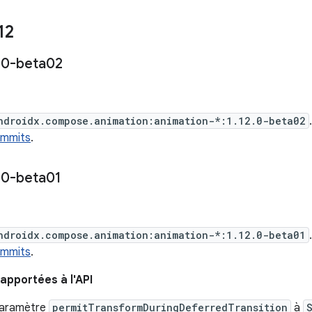
12
.
0-beta02
ndroidx.compose.animation:animation-*:1.12.0-beta02
ommits
.
.
0-beta01
ndroidx.compose.animation:animation-*:1.12.0-beta01
ommits
.
apportées à l'API
paramètre
permitTransformDuringDeferredTransition
à