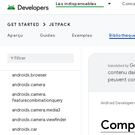
Les indispensables
Concep
androidx.appsearch
androidx.arch.core
GET STARTED
JETPACK
androidx.asynclayoutinflater
Aperçu
Guides
Exemples
Bibliothèqu
androidx.autofill
androidx
.
benchmark
androidx
.
biometric
androidx
.
bluetooth
contenu dan
androidx
.
browser
peuvent con
androidx
.
camera
androidx
.
camera
.
featurecombinationquery
Android Developer
androidx
.
camera
.
media3
androidx
.
camera
.
viewfinder
Compo
androidx
.
car