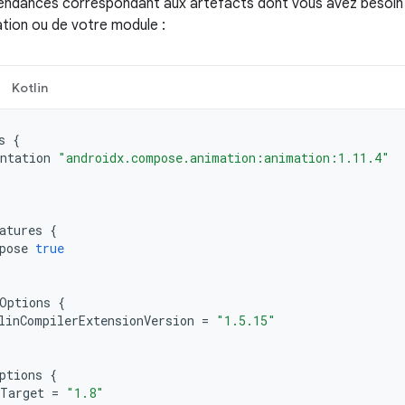
endances correspondant aux artefacts dont vous avez besoin 
ation ou de votre module :
Kotlin
s
{
ntation
"androidx.compose.animation:animation:1.11.4"
atures
{
pose
true
Options
{
linCompilerExtensionVersion
=
"1.5.15"
ptions
{
Target
=
"1.8"