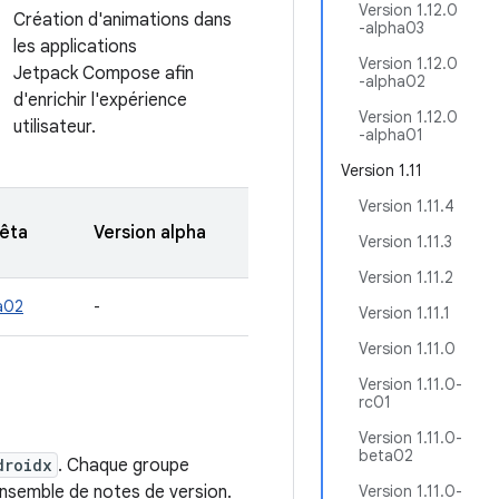
Version 1.12.0
Création d'animations dans
-alpha03
les applications
Version 1.12.0
Jetpack Compose afin
-alpha02
d'enrichir l'expérience
Version 1.12.0
utilisateur.
-alpha01
Version 1.11
Version 1.11.4
bêta
Version alpha
Version 1.11.3
Version 1.11.2
a02
-
Version 1.11.1
Version 1.11.0
Version 1.11.0-
rc01
Version 1.11.0-
beta02
droidx
. Chaque groupe
ensemble de notes de version.
Version 1.11.0-