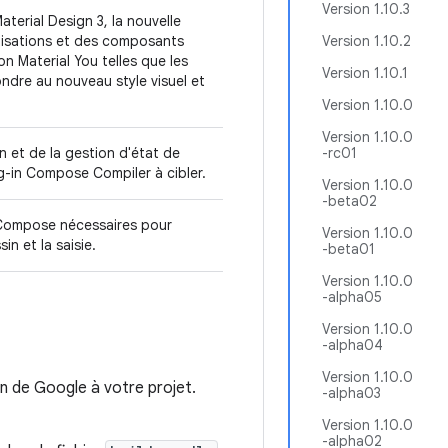
Version 1.10.3
erial Design 3, la nouvelle
atisations et des composants
Version 1.10.2
on Material You telles que les
Version 1.10.1
ndre au nouveau style visuel et
Version 1.10.0
Version 1.10.0
t de la gestion d'état de
-rc01
g-in Compose Compiler à cibler.
Version 1.10.0
-beta02
 Compose nécessaires pour
Version 1.10.0
in et la saisie.
-beta01
Version 1.10.0
-alpha05
Version 1.10.0
-alpha04
Version 1.10.0
 de Google à votre projet.
-alpha03
Version 1.10.0
-alpha02