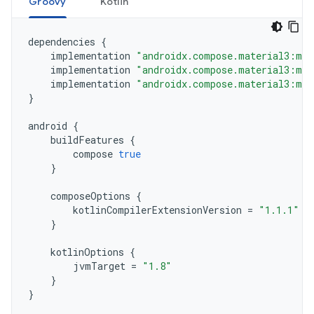
Groovy
Kotlin
dependencies
{
implementation
"androidx.compose.material3:mat
implementation
"androidx.compose.material3:mat
implementation
"androidx.compose.material3:mat
}
android
{
buildFeatures
{
compose
true
}
composeOptions
{
kotlinCompilerExtensionVersion
=
"1.1.1"
}
kotlinOptions
{
jvmTarget
=
"1.8"
}
}