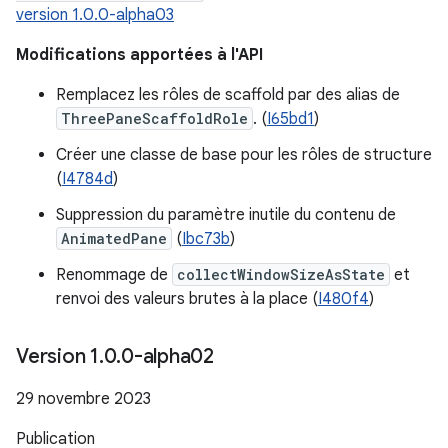
version 1.0.0-alpha03
Modifications apportées à l'API
Remplacez les rôles de scaffold par des alias de
ThreePaneScaffoldRole
. (
I65bd1
)
Créer une classe de base pour les rôles de structure
(
I4784d
)
Suppression du paramètre inutile du contenu de
AnimatedPane
(
Ibc73b
)
Renommage de
collectWindowSizeAsState
et
renvoi des valeurs brutes à la place (
I480f4
)
Version 1
.
0
.
0-alpha02
29 novembre 2023
Publication