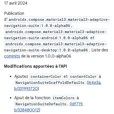
17 avril 2024
Publication
d'
androidx.compose.material3:material3-adaptive-
navigation-suite:1.0.0-alpha06
,
androidx.compose.material3:material3-adaptive-
navigation-suite-android:1.0.0-alpha06
et
androidx.compose.material3:material3-adaptive-
navigation-suite-desktop:1.0.0-alpha06
. Liste des
commits
de la version 1.0.0-alpha06
Modifications apportées à l'API
Ajoutez
containerColor
et
contentColor
à
NavigationSuiteScaffoldDefaults
(
I64e3a
,
b/331993720
)
Ajout de la fonction
itemColors
à
NavigationSuiteDefaults
. (
Idf719
,
b/328480012
)