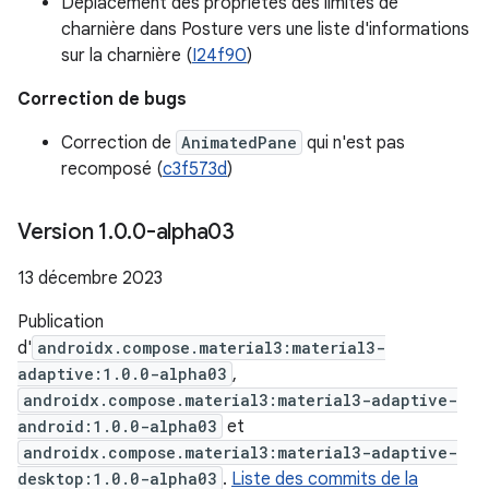
Déplacement des propriétés des limites de
charnière dans Posture vers une liste d'informations
sur la charnière (
I24f90
)
Correction de bugs
Correction de
AnimatedPane
qui n'est pas
recomposé (
c3f573d
)
Version 1
.
0
.
0-alpha03
13 décembre 2023
Publication
d'
androidx.compose.material3:material3-
adaptive:1.0.0-alpha03
,
androidx.compose.material3:material3-adaptive-
android:1.0.0-alpha03
et
androidx.compose.material3:material3-adaptive-
desktop:1.0.0-alpha03
.
Liste des commits de la