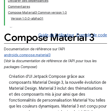
Déclarer des dépendances
Commentaires
Compose Material3 Common version 1.0
Version 1.0.0-alpha01
Compose Material 3
Guide de l'utilisateur
Exemple de code
Documentation de référence sur l'API
androidx.compose.material3
(
Voir la documentation de référence de l'API pour tous les
packages Compose
)
Création d'UI Jetpack Compose grâce aux
composants Material Design 3, la nouvelle évolution de
Material Design. Material 3 inclut des thématisations
et des composants mis à jour ainsi que des
fonctionnalités de personnalisation Material You telles
que les couleurs dynamiques. Material 3 est conçu pour