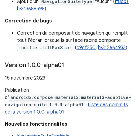
Ajout d'un
NavigationSuiteType
"Aucun" (
If8cb1
,
b/313688598
)
Correction de bugs
Correction du composant de navigation qui remplit
tout l'écran lorsque la surface racine comporte
modifier.fillMaxSize
. (
c9cf250
,
b/312664933
)
Version 1
.
0
.
0-alpha01
15 novembre 2023
Publication
d'
androidx.compose.material3:material3-adaptive-
navigation-suite:1.0.0-alpha01
.
Liste des commits
de la version 1.0.0-alpha01
Nouvelles fonctionnalités