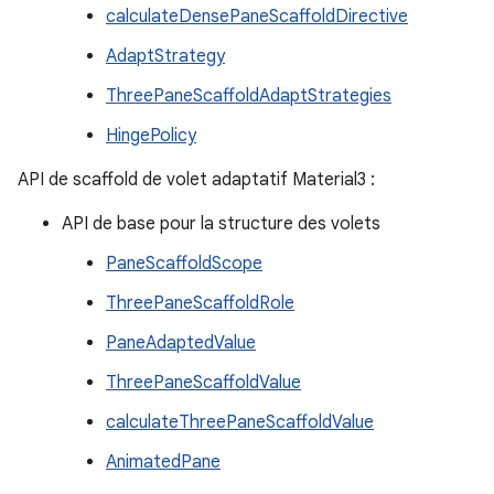
calculateDensePaneScaffoldDirective
AdaptStrategy
ThreePaneScaffoldAdaptStrategies
HingePolicy
API de scaffold de volet adaptatif Material3 :
API de base pour la structure des volets
PaneScaffoldScope
ThreePaneScaffoldRole
PaneAdaptedValue
ThreePaneScaffoldValue
calculateThreePaneScaffoldValue
AnimatedPane