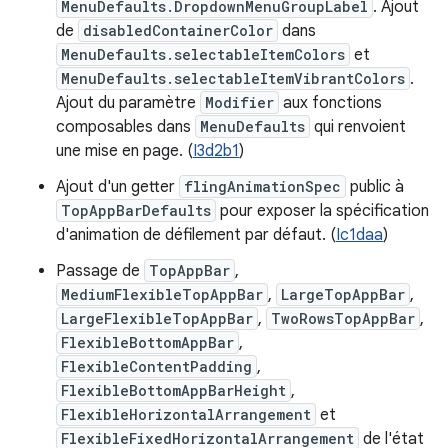
MenuDefaults.DropdownMenuGroupLabel
. Ajout
de
disabledContainerColor
dans
MenuDefaults.selectableItemColors
et
MenuDefaults.selectableItemVibrantColors
.
Ajout du paramètre
Modifier
aux fonctions
composables dans
MenuDefaults
qui renvoient
une mise en page. (
I3d2b1
)
Ajout d'un getter
flingAnimationSpec
public à
TopAppBarDefaults
pour exposer la spécification
d'animation de défilement par défaut. (
Ic1daa
)
Passage de
TopAppBar
,
MediumFlexibleTopAppBar
,
LargeTopAppBar
,
LargeFlexibleTopAppBar
,
TwoRowsTopAppBar
,
FlexibleBottomAppBar
,
FlexibleContentPadding
,
FlexibleBottomAppBarHeight
,
FlexibleHorizontalArrangement
et
FlexibleFixedHorizontalArrangement
de l'état