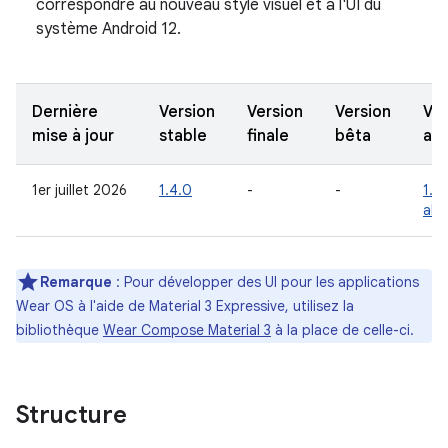
correspondre au nouveau style visuel et à l'UI du
système Android 12.
Dernière
Version
Version
Version
Ver
mise à jour
stable
finale
bêta
alp
1er juillet 2026
1.4.0
-
-
1.5
alp
Remarque
: Pour développer des UI pour les applications
Wear OS à l'aide de Material 3 Expressive, utilisez la
bibliothèque
Wear Compose Material 3
à la place de celle-ci.
Structure