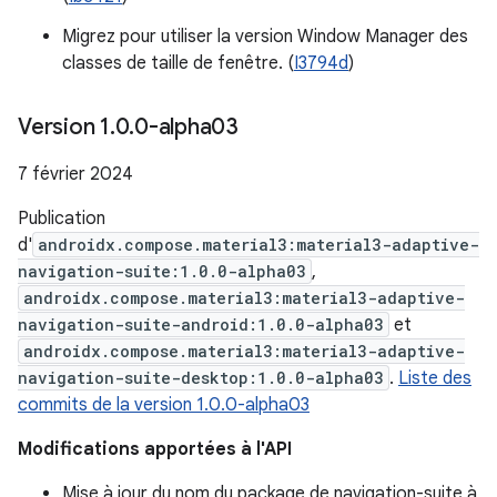
Migrez pour utiliser la version Window Manager des
classes de taille de fenêtre. (
I3794d
)
Version 1
.
0
.
0-alpha03
7 février 2024
Publication
d'
androidx.compose.material3:material3-adaptive-
navigation-suite:1.0.0-alpha03
,
androidx.compose.material3:material3-adaptive-
navigation-suite-android:1.0.0-alpha03
et
androidx.compose.material3:material3-adaptive-
navigation-suite-desktop:1.0.0-alpha03
.
Liste des
commits de la version 1.0.0-alpha03
Modifications apportées à l'API
Mise à jour du nom du package de navigation-suite à