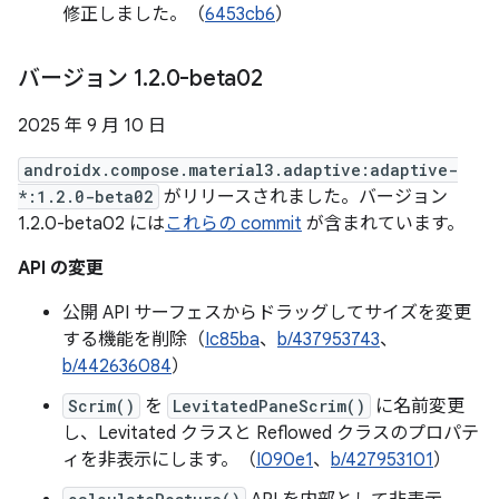
修正しました。（
6453cb6
）
バージョン 1
.
2
.
0-beta02
2025 年 9 月 10 日
androidx.compose.material3.adaptive:adaptive-
*:1.2.0-beta02
がリリースされました。バージョン
1.2.0-beta02 には
これらの commit
が含まれています。
API の変更
公開 API サーフェスからドラッグしてサイズを変更
する機能を削除（
Ic85ba
、
b/437953743
、
b/442636084
）
Scrim()
を
LevitatedPaneScrim()
に名前変更
し、Levitated クラスと Reflowed クラスのプロパテ
ィを非表示にします。（
I090e1
、
b/427953101
）