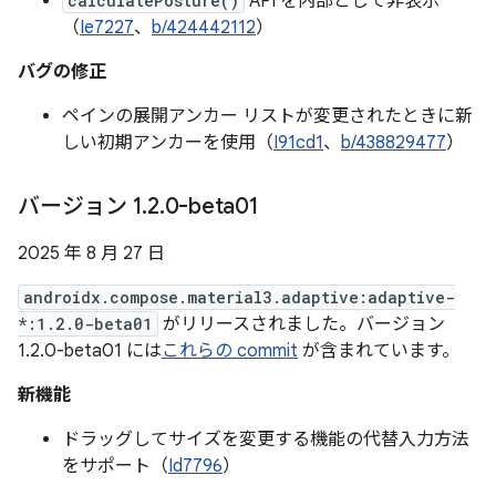
calculatePosture()
API を内部として非表示
（
Ie7227
、
b/424442112
）
バグの修正
ペインの展開アンカー リストが変更されたときに新
しい初期アンカーを使用（
I91cd1
、
b/438829477
）
バージョン 1
.
2
.
0-beta01
2025 年 8 月 27 日
androidx.compose.material3.adaptive:adaptive-
*:1.2.0-beta01
がリリースされました。バージョン
1.2.0-beta01 には
これらの commit
が含まれています。
新機能
ドラッグしてサイズを変更する機能の代替入力方法
をサポート（
Id7796
）