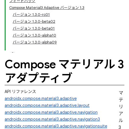
フィードバック
Compose Material3 Adaptive バージョン 1.3
バージョン 1.3.0-rc01
バージョン 1.3.0-beta02
バージョン 1.3.0-beta01
バージョン 1.3.0-alpha10
バージョン 1.3.0-alpha09
Compose マテリアル 3
アダプティブ
API リファレンス
マ
androidx.compose.material3.adaptive
テ
androidx.compose.material3.adaptive.layout
リ
androidx.compose.material3.adaptive.navigation
ア
androidx.compose.material3.adaptive.navigation3
ル
androidx.compose.material3.adaptive.navigationsuite
3