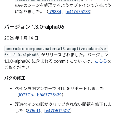
のみのシーンを処理するようオプトインできるよう
になりました。（
I79384
、
b/417475283
）
バージョン 1
.
3
.
0-alpha06
2026 年 1 月 14 日
androidx.compose.material3.adaptive:adaptive-
*:1.3.0-alpha06
がリリースされました。バージョン
1.3.0-alpha06 に含まれる commit については、
こちら
を
ご覧ください。
バグの修正
ペイン展開アンカーで RTL をサポートしました
（
I0770b
、
b/467775639
）
浮遊ペインの影がクリップされない問題を修正しま
した（
375cf1
、
b/470517507
）