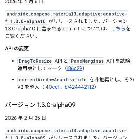
2026 年 4 月 8 日
androidx.compose.material3.adaptive:adaptive-
*:1.3.0-alpha10
がリリースされました。バージョン
1.3.0-alpha10 に含まれる commit については、
こちら
を
ご覧ください。
API の変更
DragToResize
API と
PaneMarginas
API を試験
運用版としてマーク（
I86c29
）
currentWindowAdaptiveInfo
を非推奨とし、その
V2 を導入（
I40ecf
、
b/424442112
）
バージョン 1
.
3
.
0-alpha09
2026 年 2 月 25 日
androidx.compose.material3.adaptive:adaptive-
*:1.3.0-alpha09
がリリースされました。バージョン