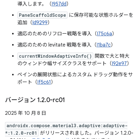
導入します。（
I957dd
）
PaneScaffoldScope
に保存可能な状態ホルダーを
追加（
Id9299
）
適応のためのリフロー戦略を導入（
I75c6a
）
適応のための levitate 戦略を導入（
I1ba7c
）
currentWindowAdaptiveInfo()
関数で大と特大
のウィンドウ幅サイズクラスをサポート（
I92e97
）
ペインの展開状態によるカスタム ドラッグ動作をサ
ポート（
If5c61
）
バージョン 1
.
2
.
0-rc01
2025 年 10 月 8 日
androidx.compose.material3.adaptive:adaptive-
*:1.2.0-rc01
がリリースされました。バージョン 1.2.0-