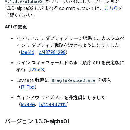
*:1.3.0-alpha02
がリリースされました。バージョン
1.3.0-alpha02 に含まれる commit については、
こちら
を
ご覧ください。
API の変更
マテリアル アダプティブ シーン戦略で、カスタムペ
イン アダプティブ戦略を渡せるようになりました
（
Iae61d
、
b/437981298
）
ペイン スキャフォールドの水平順序 API を安定版に
移行（
I23ab3
）
Levitate 戦略に
DragToResizeState
を導入
（
I717bd
）
ウィンドウ サイズ API を非推奨にしました
（
I6749e
、
b/424442112
）
バージョン 1
.
3
.
0-alpha01