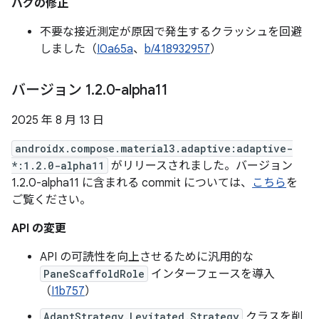
バグの修正
不要な接近測定が原因で発生するクラッシュを回避
しました（
I0a65a
、
b/418932957
）
バージョン 1
.
2
.
0-alpha11
2025 年 8 月 13 日
androidx.compose.material3.adaptive:adaptive-
*:1.2.0-alpha11
がリリースされました。バージョン
1.2.0-alpha11 に含まれる commit については、
こちら
を
ご覧ください。
API の変更
API の可読性を向上させるために汎用的な
PaneScaffoldRole
インターフェースを導入
（
I1b757
）
AdaptStrategy.Levitated.Strategy
クラスを削