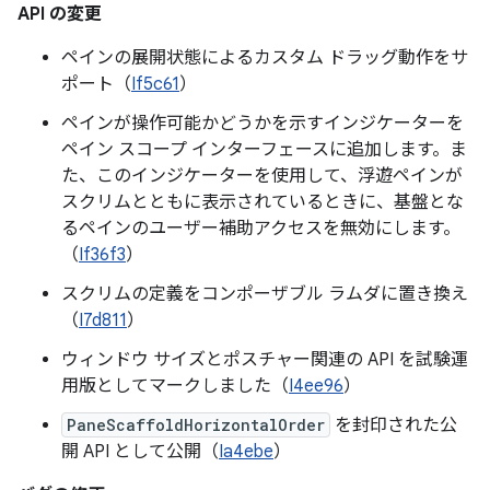
API の変更
ペインの展開状態によるカスタム ドラッグ動作をサ
ポート（
If5c61
）
ペインが操作可能かどうかを示すインジケーターを
ペイン スコープ インターフェースに追加します。ま
た、このインジケーターを使用して、浮遊ペインが
スクリムとともに表示されているときに、基盤とな
るペインのユーザー補助アクセスを無効にします。
（
If36f3
）
スクリムの定義をコンポーザブル ラムダに置き換え
（
I7d811
）
ウィンドウ サイズとポスチャー関連の API を試験運
用版としてマークしました（
I4ee96
）
PaneScaffoldHorizontalOrder
を封印された公
開 API として公開（
Ia4ebe
）