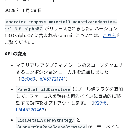
2026 年 1 月 28 日
androidx.compose.material3.adaptive:adaptive-
*:1.3.0-alpha07
がリリースされました。バージョン
1.3.0-alpha07 に含まれる commit については、
こちら
を
ご覧ください。
API の変更
マテリアル アダプティブ シーンのスコープをクエリ
するコンポジション ローカルを追加しました。
（
I2e0d9
、
b/457721741
）
PaneScaffoldDirective
にブール値フラグを追加
して、フォーカスを現在の宛先ペインに自動的に移
動する動作をオプトアウトします。（
I929f5
、
b/445720462
）
ListDetailSceneStrategy
と
SupportingPaneSceneStrategy
が、単一ペイン