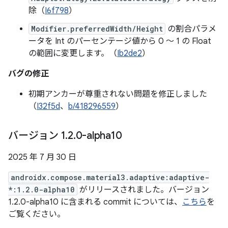
除（
I6f798
）
Modifier.preferredWidth/Height
の割合パラメ
ータを Int のパーセンテージ値から 0 ～ 1 の Float
の範囲に変更します。（
Ib2de2
）
バグの修正
初期アンカーが尊重されない問題を修正しました
（
I32f5d
、
b/418296559
）
バージョン 1
.
2
.
0-alpha10
2025 年 7 月 30 日
androidx.compose.material3.adaptive:adaptive-
*:1.2.0-alpha10
がリリースされました。バージョン
1.2.0-alpha10 に含まれる commit については、
こちら
を
ご覧ください。