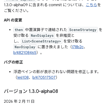
1.3.0-alpha09 に含まれる commit については、
こちら
を
ご覧ください。
API の変更
then
中置演算子で連結された
SceneStrategy
を
受け取る
NavDisplays
を非推奨と
し、
List<SceneStrategy>
を受け取る
NavDisplay
に置き換えました（
I78b2c
、
b/482108465
）。
バグの修正
浮遊ペインの影が表示されない問題を修正します。
（
Ie6108
、
b/470517507
）
バージョン 1
.
3
.
0-alpha08
2026 年 2 月 11 日