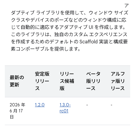
ア
ダプティブ ライブラリを使用して、ウィンドウ サイズ
クラスやデバイスのポーズなどのウィンドウ構成に応
じて自動的に適応するアダプティブ UI を作成します。
このライブラリは、独自のカスタム エクスペリエンス
を作成するためのデフォルトの Scaffold 実装と構成要
素コンポーザブルを提供します。
安定版
リリー
ベータ
アルフ
最新の
リリー
ス候補
版リリ
ァ版リ
更新
ス
版
ース
リース
2026 年
1.2.0
1.3.0-
-
-
6 月 17
rc01
日