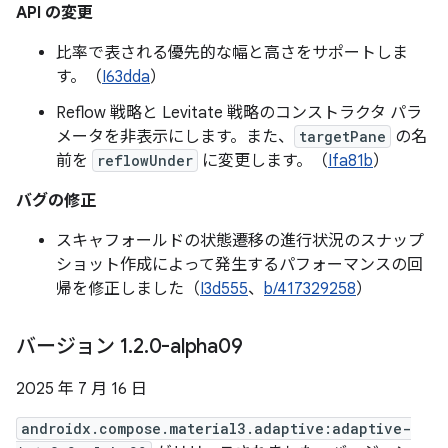
API の変更
比率で表される優先的な幅と高さをサポートしま
す。（
I63dda
）
Reflow 戦略と Levitate 戦略のコンストラクタ パラ
メータを非表示にします。また、
targetPane
の名
前を
reflowUnder
に変更します。（
Ifa81b
）
バグの修正
スキャフォールドの状態遷移の進行状況のスナップ
ショット作成によって発生するパフォーマンスの回
帰を修正しました（
I3d555
、
b/417329258
）
バージョン 1
.
2
.
0-alpha09
2025 年 7 月 16 日
androidx.compose.material3.adaptive:adaptive-