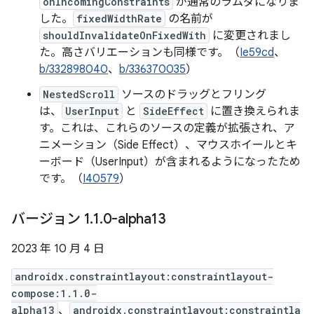
onIncomingConstraints
が通常のラムダになりま
した。
fixedWidthRate
の名前が
shouldInvalidateOnFixedWith
に変更されまし
た。高さバリエーションも同様です。（
Ie59cd
、
b/332898040
、
b/336370035
）
NestedScroll
ソースのドラッグとフリング
は、
UserInput
と
SideEffect
に置き換えられま
す。これは、これらのソースの定義が拡張され、ア
ニメーション（Side Effect）、マウスホイールとキ
ーボード（UserInput）が含まれるようになったため
です。（
I40579
）
バージョン 1
.
1
.
0-alpha13
2023 年 10 月 4 日
androidx.constraintlayout:constraintlayout-
compose:1.1.0-
alpha13
、
androidx.constraintlayout:constraintla