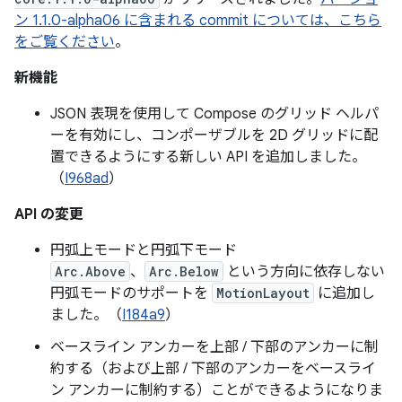
ン 1.1.0-alpha06 に含まれる commit については、こちら
をご覧ください
。
新機能
JSON 表現を使用して Compose のグリッド ヘルパ
ーを有効にし、コンポーザブルを 2D グリッドに配
置できるようにする新しい API を追加しました。
（
I968ad
）
API の変更
円弧上モードと円弧下モード
Arc.Above
、
Arc.Below
という方向に依存しない
円弧モードのサポートを
MotionLayout
に追加し
ました。（
I184a9
）
ベースライン アンカーを上部 / 下部のアンカーに制
約する（および上部 / 下部のアンカーをベースライ
ン アンカーに制約する）ことができるようになりま