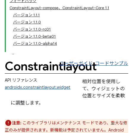
フィードバック
ConstraintLayout-compose、ConstraintLayout-Core 1.1
バージョン 1.1.1
バージョン 1.1.0
バージョン 1.1.0-rc01
バージョン 1.1.0-beta01
バージョン 1.1.0-alpha14
Constraintlayout
ユーザーガイド
コードサンプル
API リファレンス
相対位置を使用し
androidx.constraintlayout.widget
て、ウィジェットの
位置とサイズを柔軟
に調整します。
注意:
このライブラリはメンテナンス モードであり、重大な修
正のみが提供されます。新機能は予定されていません。Android