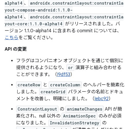
alpha14
、
androidx.constraintlayout:constraintla
yout-compose-android:1.1.0-
alpha14
、
androidx.constraintlayout:constraintla
yout-core:1.1.0-alpha14
がリリースされました。バ
ージョン 1.1.0-alpha14 に含まれる commit については、
こちら
をご覧ください。
API の変更
フラグはコンパニオン オブジェクトを通じて個別に
提供されるようになり、
or
演算子と組み合わせる
ことができます。（
I9df53
）
createRow
と
createColumn
のヘルパーを簡素化
しました。
createGrid
パラメータの名前とドキュ
メントを改善し、明確にしました。（
Iebc92
）
ConstraintLayout
の
animateChanges
API が簡
素化され、null 以外の
AnimationSpec
のみが必須
になりました。
InvalidationStrategy
の