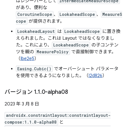
はレシーバーとして
IntermediateMeasureScope
があり、便利な
CoroutineScope
、
LookaheadScope
、
MeasureS
cope
が提供されます。
LookaheadLayout
は
LookaheadScope
に置き換
えられました。これは Layout ではなくなりまし
た。これにより、
LookaheadScope
の子コンテン
ツを親の
MeasurePolicy
で直接制御できます。
（
Ibe2e5
）
Easing.Cubic()
でオーバーシュート パラメータ
を使用できるようになりました。（
I2d826
）
バージョン 1
.
1
.
0-alpha08
2023 年 3 月 8 日
androidx.constraintlayout:constraintlayout-
compose:1.1.0-alpha08
と