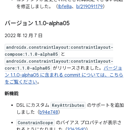
を修正しました。（
Ibfe8a
、
b/219091179
）
バージョン 1
.
1
.
0-alpha05
2022 年 12 月 7 日
androidx.constraintlayout:constraintlayout-
compose:1.1.0-alpha05
と
androidx.constraintlayout:constraintlayout-
core:1.1.0-alpha05
がリリースされました。
バージョ
ン 1.1.0-alpha05 に含まれる commit については、こちら
をご覧ください
。
新機能
DSL にカスタム
KeyAttributes
のサポートを追加
しました（
b94e748
）
ConstrainScope
のバイアス プロパティが表示さ
れるようになりました（
32625d0
）