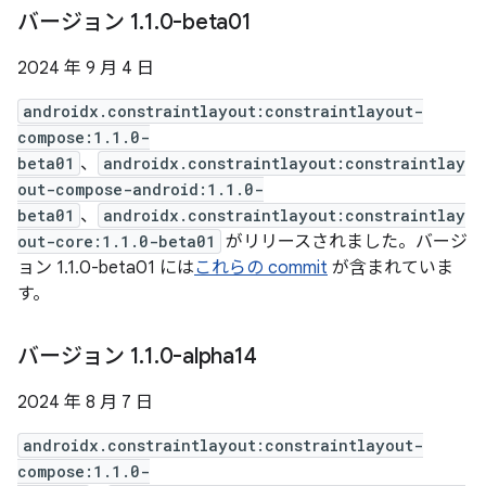
バージョン 1
.
1
.
0-beta01
2024 年 9 月 4 日
androidx.constraintlayout:constraintlayout-
compose:1.1.0-
beta01
、
androidx.constraintlayout:constraintlay
out-compose-android:1.1.0-
beta01
、
androidx.constraintlayout:constraintlay
out-core:1.1.0-beta01
がリリースされました。バージ
ョン 1.1.0-beta01 には
これらの commit
が含まれていま
す。
バージョン 1
.
1
.
0-alpha14
2024 年 8 月 7 日
androidx.constraintlayout:constraintlayout-
compose:1.1.0-