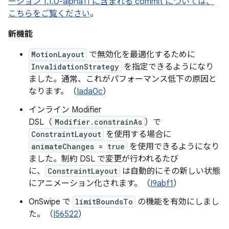
ージョン 1.1.0-alpha11 に含まれる commit については、
こちらをご覧ください
。
新機能
MotionLayout
で無効化を最適化するために
InvalidationStrategy
を指定できるようになり
ました。通常、これがパフォーマンス低下の原因と
なります。（
Iada0c
）
インライン Modifier
DSL（
Modifier.constrainAs
）で
ConstraintLayout
を使用する場合に
animateChanges = true
を使用できるようになり
ました。制約 DSL で変更が行われるたび
に、
ConstraintLayout
は自動的にその新しい状態
にアニメーション化されます。（
I9abf1
）
OnSwipe で
limitBoundsTo
の機能を有効にしまし
た。（
I56522
）