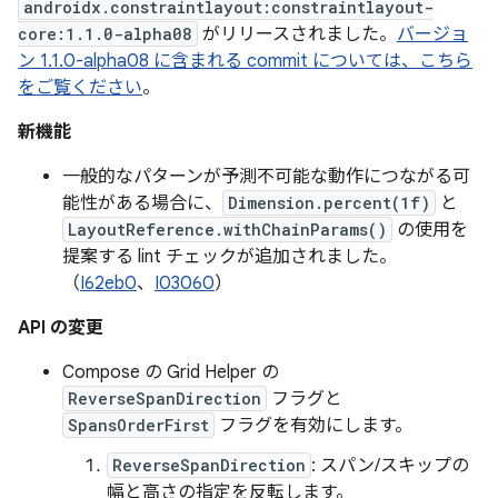
androidx.constraintlayout:constraintlayout-
core:1.1.0-alpha08
がリリースされました。
バージョ
ン 1.1.0-alpha08 に含まれる commit については、こちら
をご覧ください
。
新機能
一般的なパターンが予測不可能な動作につながる可
能性がある場合に、
Dimension.percent(1f)
と
LayoutReference.withChainParams()
の使用を
提案する lint チェックが追加されました。
（
I62eb0
、
I03060
）
API の変更
Compose の Grid Helper の
ReverseSpanDirection
フラグと
SpansOrderFirst
フラグを有効にします。
ReverseSpanDirection
: スパン/スキップの
幅と高さの指定を反転します。