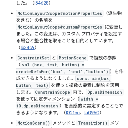
した。（
I54628
）
MotionLayoutScope#motionProperties
（派生物
を含む）の名前を
MotionLayoutScope#customProperties
に変更し
ました。この変更は、カスタム プロパティを設定す
る場合と整合性を取ることを目的としています。
（
Ib34c9
）
ConstraintSet
と
MotionScene
で複数の参照
（
val (box, text, button) =
createRefsFor("box", "text","button")
）を作
成できるようになりました。
constrain(box,
button, text)
を使って複数の要素に制約を適用
します。
ConstrainScope
内で、
Dp.asDimension
を使って固定ディメンション（
width =
10.dp.asDimension
）を直感的に設定することもで
きるようになります。（
I021ec
、
Ia0960
）
MotionScene()
メソッドと
Transition()
メソ