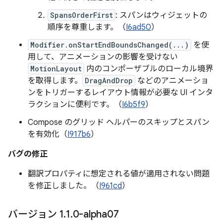
SpansOrderFirst
: スパンはウィジェットの
順序を尊重します。（
I6ad50
）
Modifier.onStartEndBoundsChanged(...)
を使
用して、アニメーションの影響を受けない
MotionLayout
内のコンポーザブルのローカル境界
を取得します。
DragAndDrop
などのアニメーショ
ンをトリガーするレイアウト情報が必要な UI インタ
ラクションに便利です。（
I6b5f9
）
Compose のグリッド ヘルパーのスキップとスパン
を有効化（
I917b6
）
バグの修正
翻訳プロパティに想定される値が適用されない問題
を修正しました。（
I961cd
）
バージョン 1
.
1
.
0-alpha07