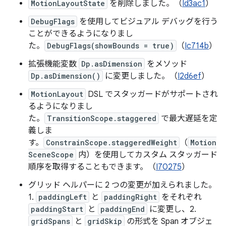
MotionLayoutState
を削除しました。（
Id3ac1
）
DebugFlags
を使用してビジュアル デバッグを行う
ことができるようになりまし
た。
DebugFlags(showBounds = true)
（
Ic714b
）
拡張機能変数
Dp.asDimension
をメソッド
Dp.asDimension()
に変更しました。（
I2d6ef
）
MotionLayout
DSL でスタッガードがサポートされ
るようになりまし
た。
TransitionScope.staggered
で最大遅延を定
義しま
す。
ConstrainScope.staggeredWeight
（
Motion
SceneScope
内）を使用してカスタム スタッガード
順序を取得することもできます。（
I70275
）
グリッド ヘルパーに 2 つの変更が加えられました。
1.
paddingLeft
と
paddingRight
をそれぞれ
paddingStart
と
paddingEnd
に変更し、2.
gridSpans
と
gridSkip
の形式を Span オブジェ