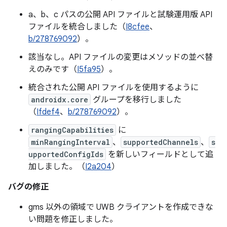
a、b、c パスの公開 API ファイルと試験運用版 API
ファイルを統合しました（
I8cfee
、
b/278769092
）。
該当なし。API ファイルの変更はメソッドの並べ替
えのみです（
I5fa95
）。
統合された公開 API ファイルを使用するように
androidx.core
グループを移行しました
（
Ifdef4
、
b/278769092
）。
rangingCapabilities
に
minRangingInterval
、
supportedChannels
、
s
upportedConfigIds
を新しいフィールドとして追
加しました。（
I2a204
）
バグの修正
gms 以外の領域で UWB クライアントを作成できな
い問題を修正しました。