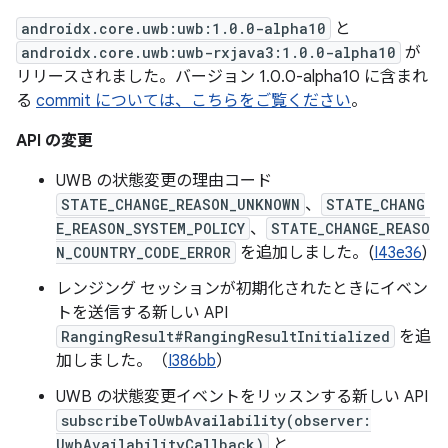
androidx.core.uwb:uwb:1.0.0-alpha10
と
androidx.core.uwb:uwb-rxjava3:1.0.0-alpha10
が
リリースされました。バージョン 1.0.0-alpha10 に含まれ
る
commit については、こちらをご覧ください
。
API の変更
UWB の状態変更の理由コード
STATE_CHANGE_REASON_UNKNOWN
、
STATE_CHANG
E_REASON_SYSTEM_POLICY
、
STATE_CHANGE_REASO
N_COUNTRY_CODE_ERROR
を追加しました。(
I43e36
)
レンジング セッションが初期化されたときにイベン
トを送信する新しい API
RangingResult#RangingResultInitialized
を追
加しました。（
I386bb
）
UWB の状態変更イベントをリッスンする新しい API
subscribeToUwbAvailability(observer:
UwbAvailabilityCallback)
と