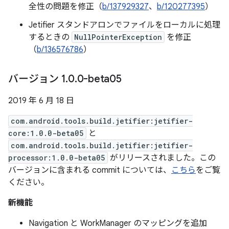
全性の問題を修正（
b/137929327
、
b/120277395
）
Jetifier スタンドアロンでファイルをローカルに処理
するときの
NullPointerException
を修正
（
b/136576786
）
バージョン 1
.
0
.
0-beta05
2019 年 6 月 18 日
com.android.tools.build.jetifier:jetifier-
core:1.0.0-beta05
と
com.android.tools.build.jetifier:jetifier-
processor:1.0.0-beta05
がリリースされました。この
バージョンに含まれる commit については、
こちら
をご覧
ください。
新機能
Navigation と WorkManager のマッピングを追加