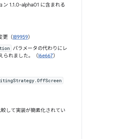
.1.0-alpha01 に含まれる
変更（
I89959
）
tion
パラメータの代わりにレ
えられました。（
I6e667
）
itingStrategy.OffScreen
比較して実装が簡素化されてい