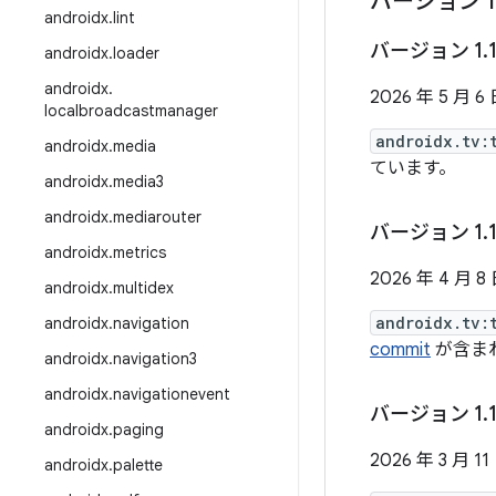
バージョン 1
androidx
.
lint
バージョン 1
.
androidx
.
loader
androidx
.
2026 年 5 月 6
localbroadcastmanager
androidx.tv:
androidx
.
media
ています。
androidx
.
media3
androidx
.
mediarouter
バージョン 1
.
androidx
.
metrics
2026 年 4 月 8
androidx
.
multidex
androidx.tv:
androidx
.
navigation
commit
が含ま
androidx
.
navigation3
androidx
.
navigationevent
バージョン 1
.
androidx
.
paging
2026 年 3 月 11
androidx
.
palette