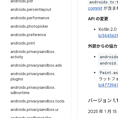
androidx
.
pdf
androidx.tv:
commit
が含ま
androidx
.
percentlayout
androidx
.
performance
API の変更
androidx
.
photopicker
Kotli
androidx
.
preference
b/344563
androidx
.
print
外部からの協力
androidx
.
privacysandbox
.
androidx
activity
android.
androidx
.
privacysandbox
.
ads
Paint.as
androidx
.
privacysandbox
.
ラットフ
plugins
b/477394
androidx
.
privacysandbox
.
sdkruntime
バージョン 1
.
androidx
.
privacysandbox
.
tools
androidx
.
privacysandbox
.
ui
2025 年 1 月 15