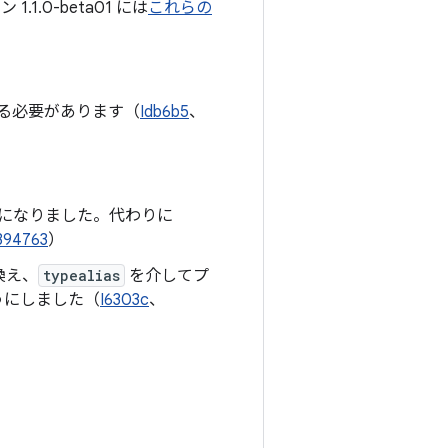
1.0-beta01 には
これらの
使用する必要があります（
Idb6b5
、
になりました。代わりに
394763
）
換え、
typealias
を介してプ
うにしました（
I6303c
、