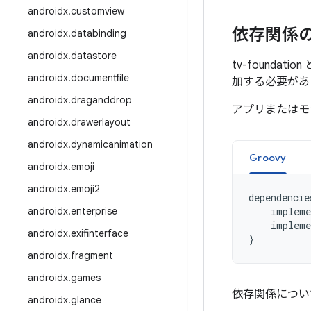
androidx
.
customview
依存関係
androidx
.
databinding
androidx
.
datastore
tv-foundat
androidx
.
documentfile
加する必要があ
androidx
.
draganddrop
アプリまたはモ
androidx
.
drawerlayout
androidx
.
dynamicanimation
Groovy
androidx
.
emoji
androidx
.
emoji2
dependencie
androidx
.
enterprise
impleme
impleme
androidx
.
exifinterface
}
androidx
.
fragment
androidx
.
games
依存関係につい
androidx
.
glance