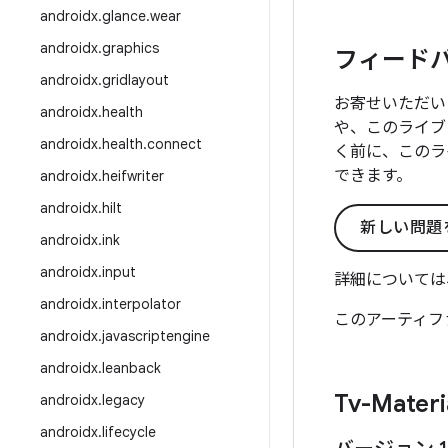
androidx
.
glance
.
wear
androidx
.
graphics
フィード
androidx
.
gridlayout
お寄せいただい
androidx
.
health
や、このライブ
androidx
.
health
.
connect
く前に、このラ
できます。
androidx
.
heifwriter
androidx
.
hilt
新しい問題
androidx
.
ink
androidx
.
input
詳細については
androidx
.
interpolator
このアーティフ
androidx
.
javascriptengine
androidx
.
leanback
Tv-Materi
androidx
.
legacy
androidx
.
lifecycle