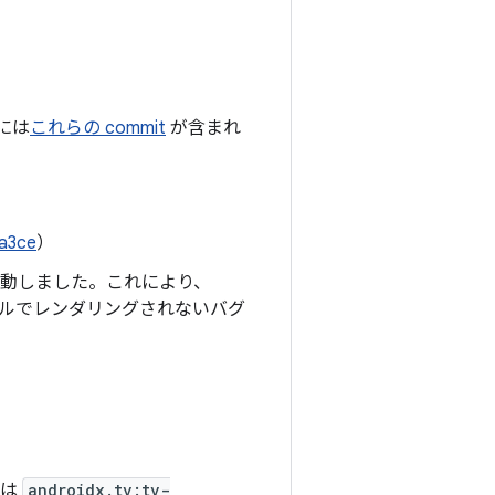
 には
これらの commit
が含まれ
a3ce
）
ルに移動しました。これにより、
コンポーザブルでレンダリングされないバグ
 は
androidx.tv:tv-