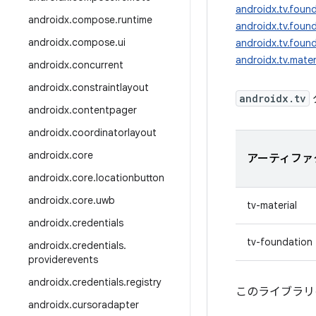
androidx.tv.foun
androidx
.
compose
.
runtime
androidx.tv.found
androidx
.
compose
.
ui
androidx.tv.found
androidx.tv.mater
androidx
.
concurrent
androidx
.
constraintlayout
androidx.tv
androidx
.
contentpager
androidx
.
coordinatorlayout
androidx
.
core
アーティファ
androidx
.
core
.
locationbutton
androidx
.
core
.
uwb
tv-material
androidx
.
credentials
tv-foundation
androidx
.
credentials
.
providerevents
androidx
.
credentials
.
registry
このライブラリの最
androidx
.
cursoradapter