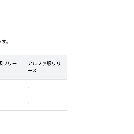
ます。
版リリー
アルファ版リリ
ース
-
-