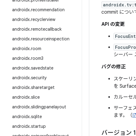
androidx
.
profileinstaller
androidx.tv:
androidx
.
recommendation
commit につ
androidx
.
recyclerview
API の変更
androidx
.
remotecallback
FocusEnt
androidx
.
resourceinspection
FocusPro
androidx
.
room
シーバー
androidx
.
room3
バグの修正
androidx
.
savedstate
androidx
.
security
スケーリ
を Surf
androidx
.
sharetarget
カルーセ
androidx
.
slice
androidx
.
slidingpanelayout
サーフェ
ます。（
I
androidx
.
sqlite
androidx
.
startup
バージョン 1