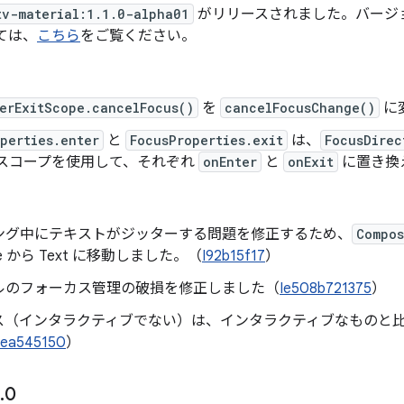
tv-material:1.1.0-alpha01
がリリースされました。バージョン 1
いては、
こちら
をご覧ください。
erExitScope.cancelFocus()
を
cancelFocusChange()
に
perties.enter
と
FocusProperties.exit
は、
FocusDirec
 スコープを使用して、それぞれ
onEnter
と
onExit
に置き換
ング中にテキストがジッターする問題を修正するため、
Compos
ace から Text に移動しました。（
I92b15f17
）
ルのフォーカス管理の破損を修正しました（
Ie508b721375
）
ス（インタラクティブでない）は、インタラクティブなものと
7ea545150
）
.
0