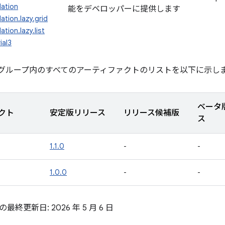
dation
能をデベロッパーに提供します
ation.lazy.grid
ation.lazy.list
ial3
グループ内のすべてのアーティファクトのリストを以下に示し
ベータ
クト
安定版リリース
リリース候補版
ス
1.1.0
-
-
1.0.0
-
-
終更新日: 2026 年 5 月 6 日