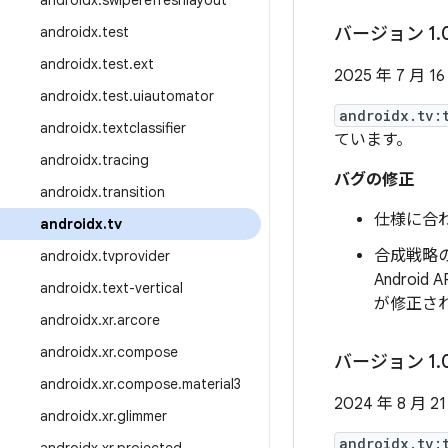
androidx
.
swiperefreshlayout
androidx
.
test
バージョン 1
.
androidx
.
test
.
ext
2025 年 7 月 16
androidx
.
test
.
uiautomator
androidx.tv:
androidx
.
textclassifier
ています。
androidx
.
tracing
バグの修正
androidx
.
transition
仕様に合
androidx
.
tv
合成戦略の
androidx
.
tvprovider
Androi
androidx
.
text-vertical
が修正さ
androidx
.
xr
.
arcore
androidx
.
xr
.
compose
バージョン 1
.
androidx
.
xr
.
compose
.
material3
2024 年 8 月 2
androidx
.
xr
.
glimmer
androidx.tv: