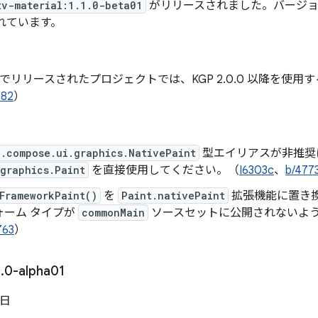
tv-material:1.1.0-beta01
がリリースされました。バージョン 1.
れています。
n 2.0 でリリースされたプロジェクトでは、KGP 2.0.0 以降を
182
）
.compose.ui.graphics.NativePaint
型エイリアスが非推奨
graphics.Paint
を直接使用してください。（
I6303c
、
b/477
FrameworkPaint()
を
Paint.nativePaint
拡張機能に置き
ォーム タイプが
commonMain
ソースセットに公開されないよ
763
）
1
.
0-alpha01
 日