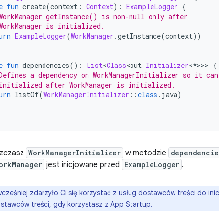
e
fun
 create
(
context
:
Context
):
ExampleLogger
{
WorkManager.getInstance() is non-null only after
WorkManager is initialized.
urn
ExampleLogger
(
WorkManager
.
getInstance
(
context
))
e
fun
 dependencies
():
List
<
Class
<
out 
Initializer
<*>>>
{
Defines a dependency on WorkManagerInitializer so it can
initialized after WorkManager is initialized.
urn
 listOf
(
WorkManagerInitializer
::
class
.
java
)
szczasz
WorkManagerInitializer
w metodzie
dependencie
orkManager
jest inicjowane przed
ExampleLogger
.
 wcześniej zdarzyło Ci się korzystać z usług dostawców treści do i
ostawców treści, gdy korzystasz z App Startup.