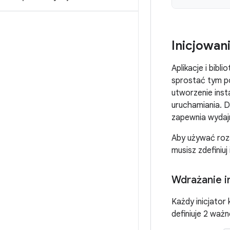
Inicjowan
Aplikacje i bib
sprostać tym po
utworzenie inst
uruchamiania. D
zapewnia wydajn
Aby używać roz
musisz zdefiniu
Wdrażanie 
Każdy inicjator
definiuje 2 waż