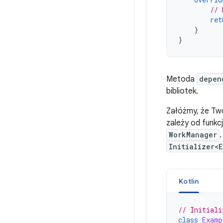
// 
ret
}
}
Metoda
depen
bibliotek.
Załóżmy, że Two
zależy od funkcj
WorkManager
.
Initializer<
Kotlin
// Initiali
class
Examp