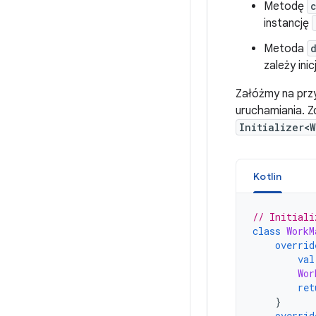
Metodę
instancję
Metoda
zależy ini
Załóżmy na przy
uruchamiania. Zd
Initializer<
Kotlin
// Initiali
class
WorkM
overrid
val
Wor
ret
}
overrid