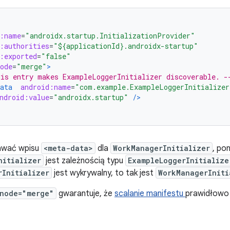
d:name
=
"androidx.startup.InitializationProvider"
:authorities
=
"${applicationId}.androidx-startup"
:exported
=
"false"
ode
=
"merge"
>
is entry makes ExampleLoggerInitializer discoverable. -
ata
android:name
=
"com.example.ExampleLoggerInitializer
ndroid:value
=
"androidx.startup"
/>
awać wpisu
<meta-data>
dla
WorkManagerInitializer
, po
nitializer
jest zależnością typu
ExampleLoggerInitialize
rInitializer
jest wykrywalny, to tak jest
WorkManagerIniti
:node="merge"
gwarantuje, że
scalanie manifestu
prawidłowo 