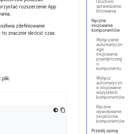
Uruchom
sprawdzanie
korzystać rozszerzenie App
lintowania
wania.
Ręczne
inicjowanie
żliwia zdefiniowanie
komponentów
 to znacznie skrócić czas
Wyłączanie
automatyczn
ego
inicjowania
pojedynczeg
o
komponentu
Wyłącz
plik:
automatyczn
e inicjowanie
wszystkich
komponentów
Ręczne
wywoływanie
inicjatorów
komponentów
Prześlij opinię