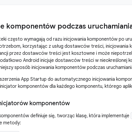
ie komponentów podczas uruchamiania 
lioteki często wymagają od razu inicjowania komponentów po uru
trzebom, korzystając z usług dostawców treści, inicjowania ka
ancji przez dostawców treści jest kosztowne i może niepotrz
odatkowo Android inicjuje dostawców treści w nieokreślonej ko
iejszy sposób inicjowania komponentów podczas uruchamiania a
szerzenia App Startup do automatycznego inicjowania kompo
j inicjator komponentów dla każdego komponentu, którego aplik
inicjatorów komponentów
 komponentów definiuje się, tworząc klasę, która implementuje
ne metody: