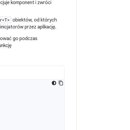
icjuje komponent i zwróci
r<T>
obiektów, od których
inicjatorów przez aplikację.
icjować go podczas
unkcję