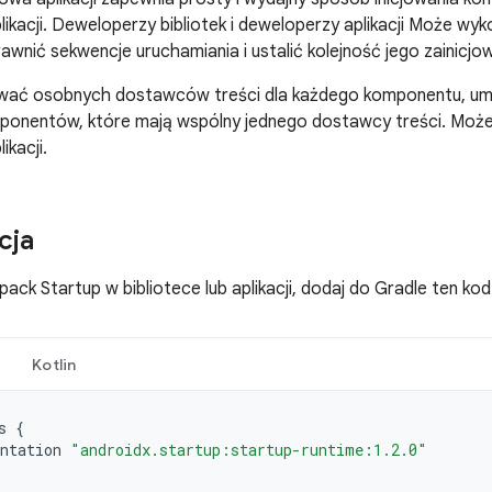
likacji. Deweloperzy bibliotek i deweloperzy aplikacji Może wy
awnić sekwencje uruchamiania i ustalić kolejność jego zainicjo
ować osobnych dostawców treści dla każdego komponentu, umo
mponentów, które mają wspólny jednego dostawcy treści. Może
ikacji.
cja
ck Startup w bibliotece lub aplikacji, dodaj do Gradle ten kod: 
Kotlin
s
{
ntation
"androidx.startup:startup-runtime:1.2.0"