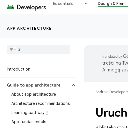
Essentials
Design & Plan
APP ARCHITECTURE
treści na T
Introduction
AI mogą zaw
Guide to app architecture
Android Developer
About app architecture
Architecture recommendations
Uruch
Learning pathway ⍈
App fundamentals
Biblioteka star