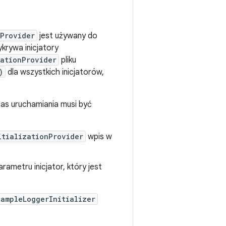
nProvider
jest używany do
krywa inicjatory
zationProvider
pliku
)
dla wszystkich inicjatorów,
zas uruchamiania musi być
itializationProvider
wpis w
rametru inicjator, który jest
xampleLoggerInitializer