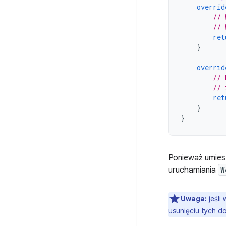
overrid
// 
// 
ret
}
overrid
// 
// 
ret
}
}
Ponieważ umie
uruchamiania
W
Uwaga:
jeśli
usunięciu tych d