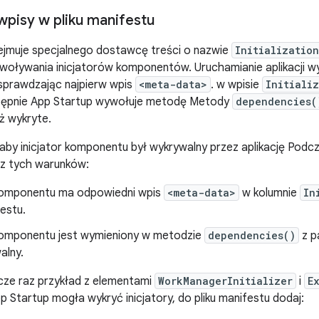
wpisy w pliku manifestu
ejmuje specjalnego dostawcę treści o nazwie
Initializatio
woływania inicjatorów komponentów. Uruchamianie aplikacji wy
prawdzając najpierw wpis
<meta-data>
. w wpisie
Initiali
tępnie App Startup wywołuje metodę Metody
dependencies(
uż wykryte.
aby inicjator komponentu był wykrywalny przez aplikację Podc
 z tych warunków:
 komponentu ma odpowiedni wpis
<meta-data>
w kolumnie
In
festu.
 komponentu jest wymieniony w metodzie
dependencies()
z pa
alny.
ze raz przykład z elementami
WorkManagerInitializer
i
E
p Startup mogła wykryć inicjatory, do pliku manifestu dodaj: