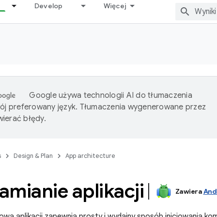
Develop
Więcej
Google używa technologii AI do tłumaczenia
wój preferowany język. Tłumaczenia wygenerowane przez
ierać błędy.
s
Design & Plan
App architecture
amianie aplikacji
Zawiera
And
towa aplikacji zapewnia prosty i wydajny sposób inicjowania