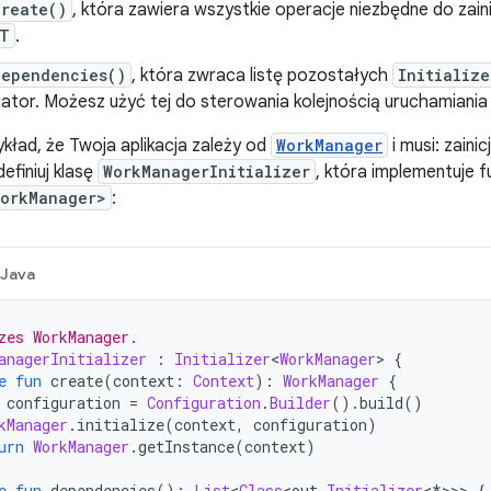
create()
, która zawiera wszystkie operacje niezbędne do zain
T
.
dependencies()
, która zwraca listę pozostałych
Initialize
cjator. Możesz użyć tej do sterowania kolejnością uruchamiania 
kład, że Twoja aplikacja zależy od
WorkManager
i musi: zain
efiniuj klasę
WorkManagerInitializer
, która implementuje f
WorkManager>
:
Java
zes WorkManager.
anagerInitializer
:
Initializer
<
WorkManager
>
{
e
fun
 create
(
context
:
Context
):
WorkManager
{
 configuration 
=
Configuration
.
Builder
().
build
()
kManager
.
initialize
(
context
,
 configuration
)
urn
WorkManager
.
getInstance
(
context
)
e
fun
 dependencies
():
List
<
Class
<
out 
Initializer
<*>>>
{