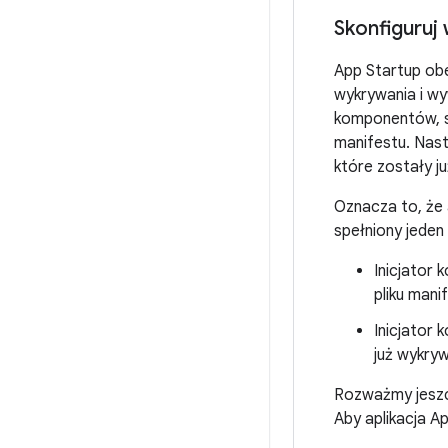
Skonfiguruj 
App Startup ob
wykrywania i wy
komponentów, s
manifestu. Nas
które zostały j
Oznacza to, że 
spełniony jeden
Inicjator
pliku mani
Inicjator
już wykryw
Rozważmy jeszc
Aby aplikacja Ap