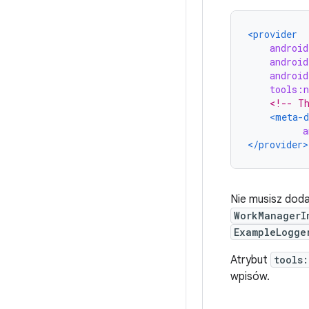
<provider
androi
android
android
tools:n
<!-- Th
<meta-d
a
</provider>
Nie musisz dod
WorkManagerI
ExampleLogge
Atrybut
tools
wpisów.