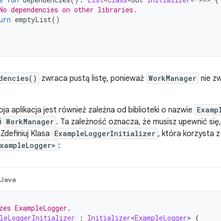
No dependencies on other libraries.
urn
 emptyList
()
dencies()
zwraca pustą listę, ponieważ
WorkManager
nie zw
ja aplikacja jest również zależna od biblioteki o nazwie
Examp
i
WorkManager
. Ta zależność oznacza, że musisz upewnić się,
 Zdefiniuj Klasa
ExampleLoggerInitializer
, która korzysta z
ExampleLogger>
:
Java
zes ExampleLogger.
leLoggerInitializer
:
Initializer
<
ExampleLogger
>
{