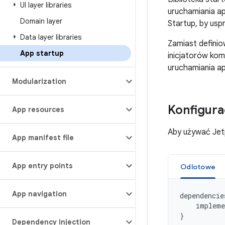
UI layer libraries
uruchamiania ap
Domain layer
Startup, by uspr
Data layer libraries
Zamiast defini
App startup
inicjatorów ko
uruchamiania apl
Modularization
Konfigura
App resources
Aby używać Jetpa
App manifest file
App entry points
Odlotowe
App navigation
dependencie
impleme
}
Dependency injection