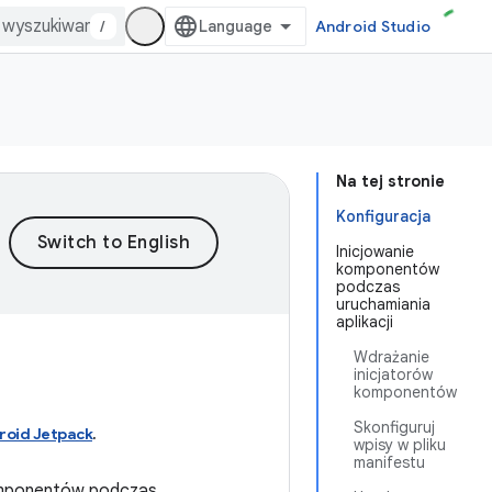
/
Android Studio
Na tej stronie
Konfiguracja
Inicjowanie
komponentów
podczas
uruchamiania
aplikacji
Wdrażanie
inicjatorów
komponentów
Skonfiguruj
roid Jetpack
.
wpisy w pliku
manifestu
 komponentów podczas